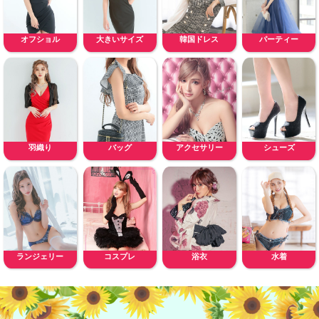
オフショル
大きいサイズ
韓国ドレス
パーティー
羽織り
バッグ
アクセサリー
シューズ
ランジェリー
コスプレ
浴衣
水着