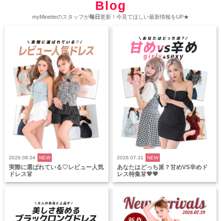
Blog
myMinetteのスタッフが
毎日
更新！今見てほしい最新情報をUP★
2026.08.04
NEW
2026.07.31
NEW
実際に選ばれている♡レビュー人気
あなたはどっち派？甘めVS辛めド
ドレス👗
レス特集👗💖🖤