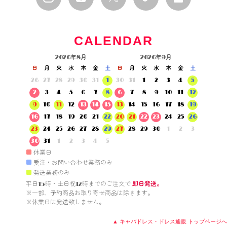
CALENDAR
2026年8月
2026年9月
日
月
火
水
木
金
土
日
月
火
水
木
金
土
26
27
28
29
30
31
1
30
31
1
2
3
4
5
2
3
4
5
6
7
8
6
7
8
9
10
11
12
9
10
11
12
13
14
15
13
14
15
16
17
18
19
16
17
18
19
20
21
22
20
21
22
23
24
25
26
23
24
25
26
27
28
29
27
28
29
30
1
2
3
30
31
1
2
3
4
5
■
休業日
■
受注・お問い合わせ業務のみ
■
発送業務のみ
平日15時・土日祝12時までのご注文で 
即日発送。
※一部、予約商品お取り寄せ商品は除きます。

※休業日は発送致しません。

▲ キャバドレス・ドレス通販 トップページへ