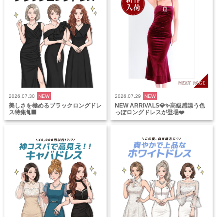
2026.07.30
NEW
2026.07.29
NEW
美しさを極めるブラックロングドレ
NEW ARRIVALS💎✨高級感漂う色
ス特集🐈‍⬛
っぽロングドレスが登場❤️