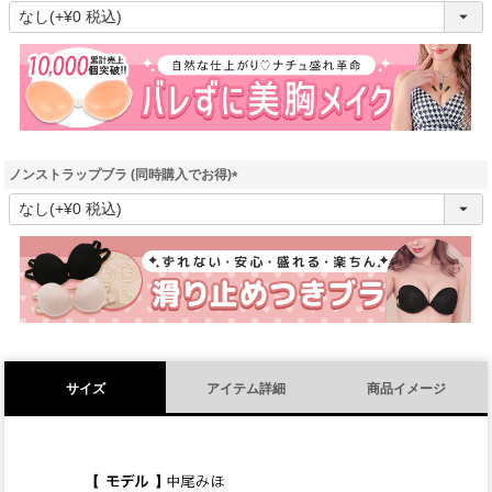
(
必
須
)
ノンストラップブラ (同時購入でお得)
(
必
須
)
サイズ
アイテム詳細
商品イメージ