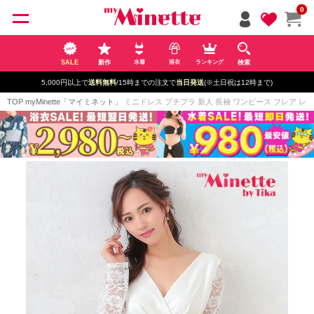
ペー
0
ジト
ップ
へ
SALE
新作
検索
水着
浴衣
ランキング
5,000円以上で
送料無料
/15時までの注文で
当日発送
(※土日祝は12時まで)
TOP
myMinette「マイミネット」
ミニドレス プチプラ 新人 長袖 ワンピース フレア レース