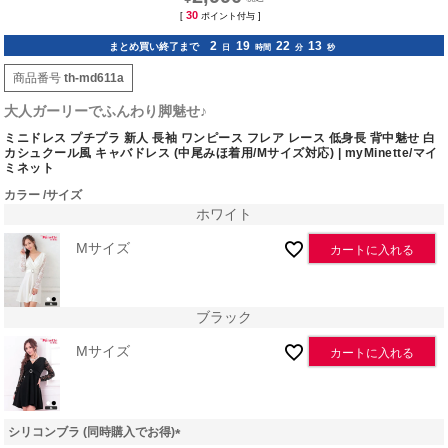
30
[
ポイント付与 ]
2
19
22
12
まとめ買い終了まで
日
時間
分
秒
商品番号
th-md611a
大人ガーリーでふんわり脚魅せ♪
ミニドレス プチプラ 新人 長袖 ワンピース フレア レース 低身長 背中魅せ 白
カシュクール風 キャバドレス (中尾みほ着用/Mサイズ対応) | myMinette/マイ
ミネット
カラー
サイズ
ホワイト
Mサイズ
カートに入れる
ブラック
Mサイズ
カートに入れる
シリコンブラ (同時購入でお得)