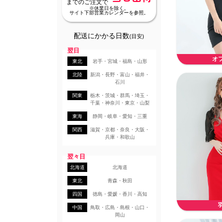
までのご注文で
※休業日を除く。
サイト下部営業カレンダーを参照。
配送にかかる日数
(目安)
翌日
オ
東北
岩手・宮城・福島・山形
北陸
新潟・長野・富山・福井・
石川
関東
栃木・茨城・群馬・埼玉・
千葉・神奈川・東京・山梨
東海
静岡・岐阜・愛知・三重
関西
滋賀・京都・奈良・大阪・
兵庫・和歌山
翌々日
北海道
北海道
東北
青森・秋田
四国
徳島・愛媛・香川・高知
中国
鳥取・広島・島根・山口・
岡山