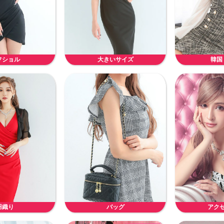
フショル
大きいサイズ
韓国
羽織り
バッグ
アク