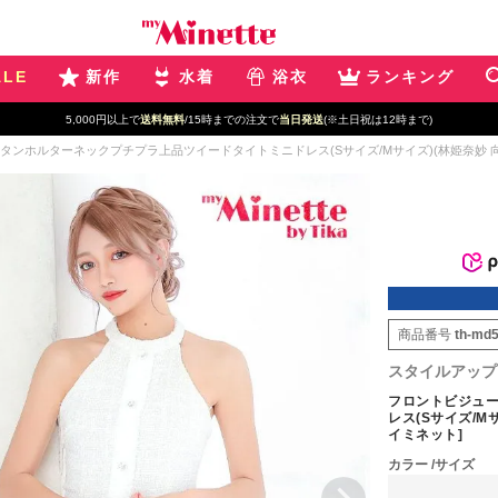
ALE
新作
水着
浴衣
ランキング
5,000円以上で
送料無料
/15時までの注文で
当日発送
(※土日祝は12時まで)
ンホルターネックプチプラ上品ツイードタイトミニドレス(Sサイズ/Mサイズ)(林姫奈妙 向葵まる
商品番号
th-md
スタイルアップ
フロントビジュ
レス(Sサイズ/Mサ
イミネット]
カラー
サイズ