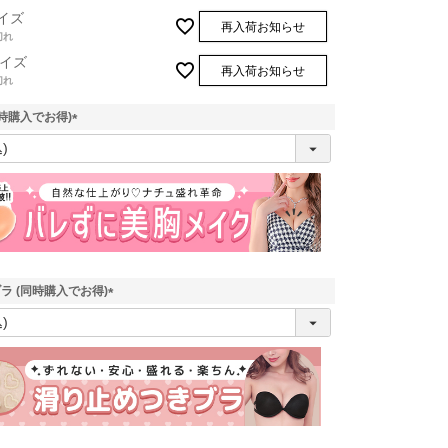
イズ
再入荷お知らせ
切れ
イズ
再入荷お知らせ
切れ
時購入でお得)
(
必
須
)
ラ (同時購入でお得)
(
必
須
)