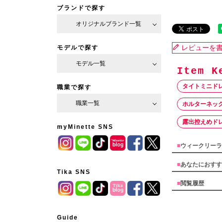
ブランドで探す
オリジナルブランド一覧
レビューを
モデルで探す
モデル一覧
タイトミニド
職業で探す
職業一覧
ホルターネック
露出控えめド
myMinette SNS
■
ウィークリーラ
■
あなたにおすす
Tika SNS
■
閲覧履歴
Guide