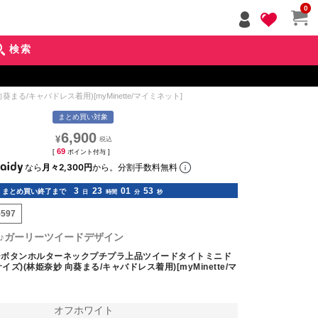
ペー
0
ジト
ップ
検索
へ
/キャバドレス着用)[myMinette/マイミネット]
まとめ買い対象
6,900
¥
69
[
ポイント付与 ]
なら
月々2,300円
から。分割手数料無料
3
23
01
51
まとめ買い終了まで
日
時間
分
秒
5597
♪ガーリーツイードデザイン
ーボタンホルターネックプチプラ上品ツイードタイトミニド
イズ)(林姫奈妙 向葵まる/キャバドレス着用)[myMinette/マ
オフホワイト