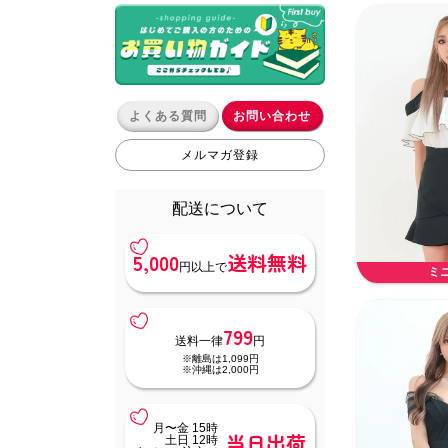
よくある質問
お問い合わせ
メルマガ登録
配送について
5,000
送料無料
円以上で
ミ
799
送料一律
円
※離島は1,099円
※沖縄は2,000円
月〜金 15時
当日出荷
土日 12時