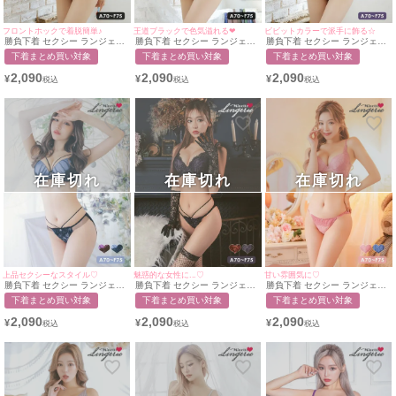
フロントホックで着脱簡単♪
王道ブラックで色気溢れる❤︎
ビビットカラーで派手に飾る☆
勝負下着 セクシー ランジェリ
勝負下着 セクシー ランジェリ
勝負下着 セクシー ランジェリ
ーローズ刺繍フロントホック脇
ーオリエンタル刺繍脇高カップ
ーエレガントフラワー刺繍レー
下着まとめ買い対象
下着まとめ買い対象
下着まとめ買い対象
高カップブラジャー＆ショーツ
ブラジャー＆ショーツ2点セッ
ス脇高カップブラジャー＆ショ
2点セット
ト
ーツ2点セット
2,090
2,090
2,090
¥
¥
¥
在庫切れ
在庫切れ
在庫切れ
上品セクシーなスタイル♡
魅惑的な女性に...♡
甘い雰囲気に♡
勝負下着 セクシー ランジェリ
勝負下着 セクシー ランジェリ
勝負下着 セクシー ランジェリ
ー ブラックフラワーレースバ
ー エレガントレース脇高ブラ
ー ガーリーサイドスカラップ
下着まとめ買い対象
下着まとめ買い対象
下着まとめ買い対象
イカラーライン脇高3/4カップ
＆ラインショーツ2点セット
レース脇高3/4カップブラ＆ラ
ブラ＆ラインショーツ2点セッ
インショーツ2点セット
2,090
2,090
2,090
¥
¥
¥
ト