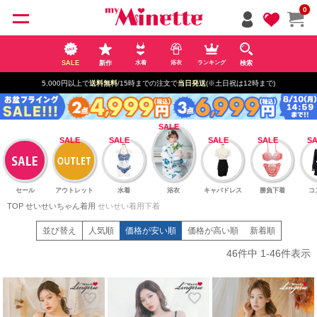
ペー
0
ジト
ップ
へ
SALE
新作
検索
水着
浴衣
ランキング
5,000円以上で
送料無料
/15時までの注文で
当日発送
(※土日祝は12時まで)
セール
アウトレット
水着
浴衣
キャバドレス
勝負下着
コ
TOP
せいせいちゃん着用
せいせい着用下着
並び替え
人気順
価格が安い順
価格が高い順
新着順
46
件中
1
-
46
件表示