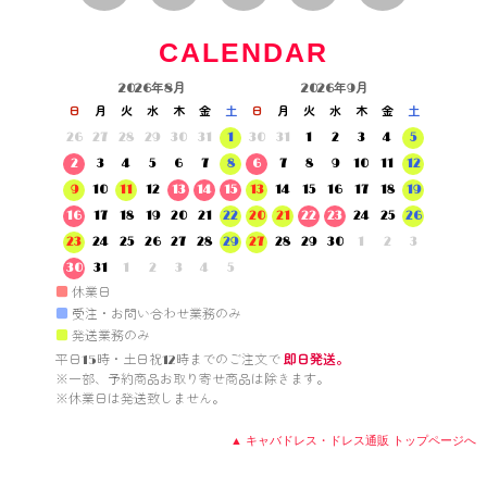
CALENDAR
2026年8月
2026年9月
日
月
火
水
木
金
土
日
月
火
水
木
金
土
26
27
28
29
30
31
1
30
31
1
2
3
4
5
2
3
4
5
6
7
8
6
7
8
9
10
11
12
9
10
11
12
13
14
15
13
14
15
16
17
18
19
16
17
18
19
20
21
22
20
21
22
23
24
25
26
23
24
25
26
27
28
29
27
28
29
30
1
2
3
30
31
1
2
3
4
5
■
休業日
■
受注・お問い合わせ業務のみ
■
発送業務のみ
平日15時・土日祝12時までのご注文で 
即日発送。
※一部、予約商品お取り寄せ商品は除きます。

※休業日は発送致しません。

▲ キャバドレス・ドレス通販 トップページへ