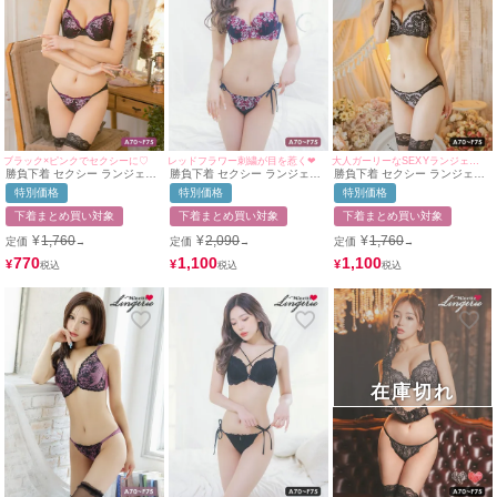
ブラック×ピンクでセクシーに♡
レッドフラワー刺繍が目を惹く❤︎
大人ガーリーなSEXYランジェリー♥
勝負下着 セクシー ランジェリ
勝負下着 セクシー ランジェリ
勝負下着 セクシー ランジェリ
ー_ フロントパーツフラワー刺
ー レッドフラワー刺繍デザイ
ー スカラップリーフ刺繍レー
特別価格
特別価格
特別価格
繍レースデザインブラ＆ショー
ンブラ＆紐ショーツ2点セット
スソフトワイヤーブラ＆シアー
ツ2点セット
ショーツ2点セット
下着まとめ買い対象
下着まとめ買い対象
下着まとめ買い対象
¥
1,760
¥
2,090
¥
1,760
定価
定価
定価
→
→
→
770
1,100
1,100
¥
¥
¥
在庫切れ