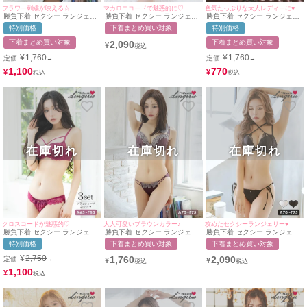
フラワー刺繍が映える☆
マカロニコードで魅惑的に♡
色気たっぷりな大人レディーに♥
勝負下着 セクシー ランジェリ
勝負下着 セクシー ランジェリ
勝負下着 セクシー ランジェリ
ーフラワー刺繍レース脇高カッ
ー マカロニコード刺繍レース
ー ブラックレースビジュー付
特別価格
下着まとめ買い対象
特別価格
プブラジャー＆ショーツ2点セ
デザインブラ＆紐ショーツ2点
きブラ＆ラインショーツ2点セ
ット
セット
ット
下着まとめ買い対象
下着まとめ買い対象
2,090
¥
¥
1,760
¥
1,760
定価
定価
→
→
1,100
770
¥
¥
在庫切れ
在庫切れ
在庫切れ
クロスコードが魅惑的♡
大人可愛いブラウンカラー♪
攻めたセクシーランジェリー♥
勝負下着 セクシー ランジェリ
勝負下着 セクシー ランジェリ
勝負下着 セクシー ランジェリ
ー クロスコードケミカルレー
ーケミカルレース刺繍デザイン
ー クロスホルターネックレー
特別価格
下着まとめ買い対象
下着まとめ買い対象
スカップブラジャー＆ショーツ
サテンカップブラジャー＆ショ
ス脇高カップブラ＆ラインショ
3点セット
ーツ2点セット
ーツ2点セット
¥
2,750
1,760
2,090
定価
→
¥
¥
1,100
¥