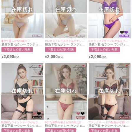
在庫切れ
在庫切れ
在庫切れ
淡色で柔らかな印象に♡
エレガントレースで上品セクシーに♡
スカラップデザインが色気をプラス♥
勝負下着 セクシー ランジェリ
勝負下着 セクシー ランジェリ
勝負下着 セクシー ランジェリ
ー シアーフラワーレース三角
ー_ 総フラワー刺繍脇高ブラ＆
ー 総刺繍フラワーレースシア
下着まとめ買い対象
下着まとめ買い対象
下着まとめ買い対象
ブラ＆ラインショーツ2点セッ
シアーショーツ2点セット
ーブラ＆ショーツ2点セット
ト
2,090
2,090
2,090
¥
¥
¥
在庫切れ
在庫切れ
在庫切れ
魅惑的なラインショーツがセクシー♥
余計な装飾を省き女性の美だけを追求する♪
ブラック×レッドの配色が可愛い♡
勝負下着 セクシー ランジェリ
勝負下着 セクシー ランジェリ
勝負下着 セクシー ランジェリ
ー サテンギャザーデザインサ
ー 古典的 ビジュー付きワンカ
ー バラ柄刺繍スカラップレー
下着まとめ買い対象
下着まとめ買い対象
下着まとめ買い対象