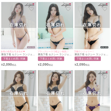
在庫切れ
在庫切れ
在庫切れ
女性の色気を引き出す❤︎
ブラックレースで程よい色気♡
万能ランジェリー！
勝負下着 セクシー ランジェリ
勝負下着 セクシー ランジェリ
勝負下着 セクシー ランジェリ
ー フラワー刺繍ビジュー付き
ー ブラックレース×サテンリボ
ー シームレスリボンワンカラ
下着まとめ買い対象
下着まとめ買い対象
下着まとめ買い対象
脇高カップブラジャー＆ショー
ンカップブラジャー＆ショーツ
ーカップブラジャー＆ショーツ
ツ2点セット
2点セット
2点セット
2,090
2,090
2,090
¥
¥
¥
在庫切れ
在庫切れ
在庫切れ