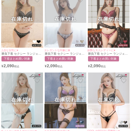
在庫切れ
在庫切れ
在庫切れ
上品な女性に♥
エレガントな印象に✿
妖艶な大人レディーに♥
勝負下着 セクシー ランジェリ
勝負下着 セクシー ランジェリ
勝負下着 セクシー ランジェリ
ー ビジュー付きフラワーレー
ー ビジュー付き大柄フラワー
ー スカラップギャザーローズ
下着まとめ買い対象
下着まとめ買い対象
下着まとめ買い対象
ス刺繍エレガントブラ＆ショー
刺繍脇高ブラ＆ショーツ2点セ
リボン脇高ブラ＆ショーツ2点
ツ2点セット
ット
セット
2,090
2,090
2,090
¥
¥
¥
在庫切れ
在庫切れ
在庫切れ
モノトーンで大人ガーリーに♥
エロカワな女の子に♥
COOLでSEXYな雰囲気に♥