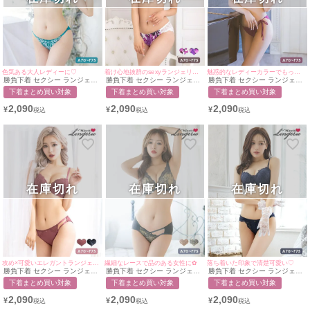
色気ある大人レディーに♡
着け心地抜群のsexyランジェリー♥
魅惑的なレディーカラーでもっとセクシーに❤︎
勝負下着 セクシー ランジェリ
勝負下着 セクシー ランジェリ
勝負下着 セクシー ランジェリ
ー エレガントフラワー刺繍レ
ー ビジュー付き大柄フラワー
ー 刺繍レースワインカラーマ
下着まとめ買い対象
下着まとめ買い対象
下着まとめ買い対象
ースブラ＆ラインショーツ2点
ブラ＆レースショーツ2点セッ
カロニコードブラ＆紐ショーツ
セット
ト
2点セット
2,090
2,090
2,090
¥
¥
¥
在庫切れ
在庫切れ
在庫切れ
攻め×可愛いエレガントランジェリー♥
繊細なレースで品のある女性に✿
落ち着いた印象で清楚可愛い♡
勝負下着 セクシー ランジェリ
勝負下着 セクシー ランジェリ
勝負下着 セクシー ランジェリ
ー バックラインデザインレー
ー ヌーディー花柄シアーレー
ー総レースソフトワイヤーカッ
下着まとめ買い対象
下着まとめ買い対象
下着まとめ買い対象
スブラ＆ラインショーツ2点セ
スブラ＆2ラインショーツ2点
プブラジャー＆ショーツ2点セ
ット
セット
ット
2,090
2,090
2,090
¥
¥
¥