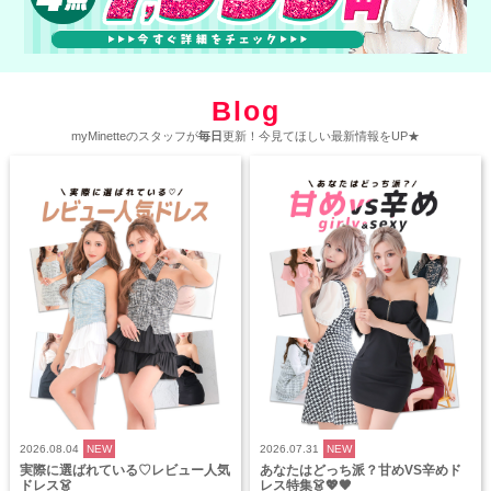
Blog
myMinetteのスタッフが
毎日
更新！今見てほしい最新情報をUP★
2026.08.04
NEW
2026.07.31
NEW
実際に選ばれている♡レビュー人気
あなたはどっち派？甘めVS辛めド
ドレス👗
レス特集👗💖🖤