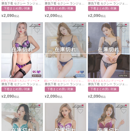
勝負下着 セクシー ランジェリ
勝負下着 セクシー ランジェリ
勝負下着 セクシー ランジェリ
ー ケミカルフラワーレース脇
ー ビジュー付きシアーチュー
ー セクシーフラワーレースリ
下着まとめ買い対象
下着まとめ買い対象
下着まとめ買い対象
高ブラ＆ショーツ2点セット
ルギャザー×花柄レース脇高3/4
ボンブラ＆ラインショーツ2点
カップブラ＆ラインショーツ2
セット
2,090
2,090
2,090
¥
¥
¥
点セット
在庫切れ
在庫切れ
在庫切れ
妖艶な色気漂う大人レディーに♥
総レースのエレガントランジェリー♥
落ち着きある大人レディーに♥
勝負下着 セクシー ランジェリ
勝負下着 セクシー ランジェリ
勝負下着 セクシー ランジェリ
ー フラワー模様サテンブラ＆
ー サイドレースデザイン脇高
ー 花柄レースシック脇高ブラ
下着まとめ買い対象
下着まとめ買い対象
下着まとめ買い対象
レースショーツ2点セット
3/4カップブラ＆ラインショー
＆ラインショーツ2点セット
ツ2点セット
2,090
2,090
2,090
¥
¥
¥
在庫切れ
在庫切れ
在庫切れ