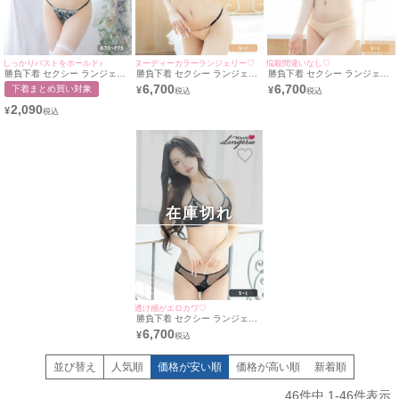
しっかりバストをホールド♪
ヌーディーカラーランジェリー♡
悩殺間違いなし♡
勝負下着 セクシー ランジェリ
勝負下着 セクシー ランジェリ
勝負下着 セクシー ランジェリ
ー フラワー刺繍デザイン脇高
ー ケミカルレースチュールブ
ー ヌーディーシアーフラワー
6,700
6,700
下着まとめ買い対象
¥
¥
シアー三角ブラ＆ラインショー
ラジャー＆Tバックショーツ
ケミカルレースブラジャー＆シ
ツ2点セット
SEXYランジェリー2点セット
ョーツSEXYランジェリー2点
2,090
¥
セット
在庫切れ
透け感がエロカワ♡
勝負下着 セクシー ランジェリ
ー シアー刺繍レースブラジャ
6,700
¥
ー＆ショーツSEXYランジェリ
ー2点セット
並び替え
人気順
価格が安い順
価格が高い順
新着順
46
件中
1
-
46
件表示