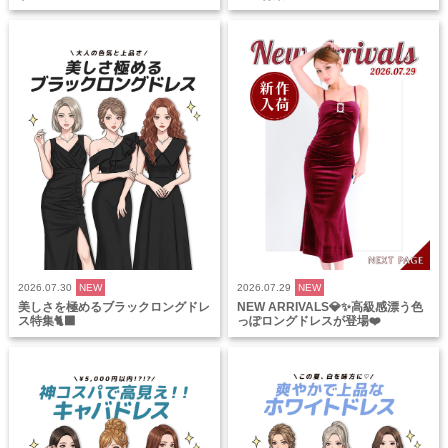
2026.07.30
NEW
2026.07.29
NEW
美しさを極めるブラックロングドレ
NEW ARRIVALS💎✨高級感漂う色
ス特集🐈‍⬛
っぽロングドレスが登場❤️