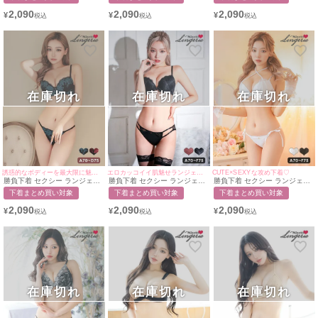
イドレースブラ＆ショーツ2点
ラーサテンレースカップブラ＆
スライン脇高ブラジャー＆ショ
セット
ショーツ2点セット
ーツ2点セット
2,090
2,090
2,090
¥
¥
¥
在庫切れ
在庫切れ
在庫切れ
誘惑的なボディーを最大限に魅せる♪
エロカッコイイ肌魅せランジェリー♥
CUTE×SEXYな攻め下着♡
勝負下着 セクシー ランジェリ
勝負下着 セクシー ランジェリ
勝負下着 セクシー ランジェリ
ー ローズ刺繍レースデザイン
ー 3ラインデザインスカラップ
ー ホルターネック脇高ソフト
下着まとめ買い対象
下着まとめ買い対象
下着まとめ買い対象
脇高ブラジャー＆ショーツ2点
レースブラ＆2ラインショーツ
ワイヤーブラ＆ラインショーツ
セット
2点セット
2点セット
2,090
2,090
2,090
¥
¥
¥
在庫切れ
在庫切れ
在庫切れ