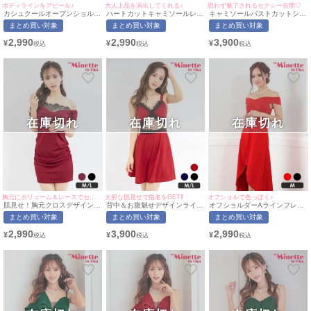
ボディラインをアピール♪
大人上品を演出してくれる♪
思わず魅了されるセクシー谷間♡
カシュクールオープンショルダ
ハートカットキャミソールレー
キャミソールバストカットシー
ーギャザーアシンメトリープチ
スプチプラタイトミニドレス
スループチプラハイウエスト切
まとめ買い対象
まとめ買い対象
まとめ買い対象
プラ膝丈ドレス(Sサイズ～Lサ
(Sサイズ〜Lサイズ)(せいせい/
替フレアミニドレス (Mサイズ)
イズ)(向葵まる/キャバドレス着
キャバドレス着用)[myMinette/
(せいせい/キャバドレス着用)
2,990
2,990
3,900
¥
¥
¥
用)[myMinette/マイミネット]
マイミネット]
[myMinette/マイミネット]
在庫切れ
在庫切れ
在庫切れ
胸元にボリューム＆レースでセクシー♪
大胆な肌見せで指名をGET!!
オフショルで色っぽく♪
肌見せ！胸元クロスデザインプ
背中＆お腹魅せデザインライン
オフショルダーAラインフレア
チプラオフショルダータイトミ
プチプラフレアミニドレス (M
プチプラロングテールドレス
まとめ買い対象
まとめ買い対象
まとめ買い対象
ニドレス (Mサイズ/Lサイズ)(中
サイズ/Lサイズ)(中尾みほ/キャ
(Mサイズ)(中尾みほ/キャバドレ
尾みほ/キャバドレス着用)
バドレス着用)[myMinette/マイ
ス着用)[myMinette/マイミネッ
2,990
3,900
2,990
¥
¥
¥
[myMinette/マイミネット]
ミネット]
ト]