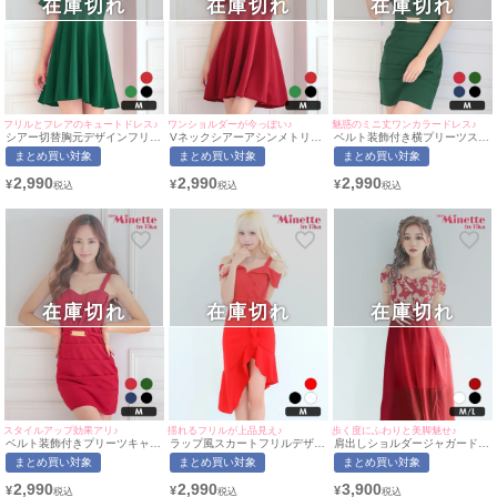
在庫切れ
在庫切れ
在庫切れ
フリルとフレアのキュートドレス♪
ワンショルダーが今っぽい♪
魅惑のミニ丈ワンカラードレス♪
シアー切替胸元デザインフリル
Vネックシアーアシンメトリー
ベルト装飾付き横プリーツスカ
アシメワンショルダープチプラ
ワンショルダープチプラフレア
ートキャミソールワンピースプ
まとめ買い対象
まとめ買い対象
まとめ買い対象
フレアミニドレス (Mサイズ)(中
ミニドレス (Mサイズ)(中尾み
チプラタイトミニドレス (Mサ
尾みほ/キャバドレス着用)
ほ/キャバドレス着用)
イズ)(中尾みほ/キャバドレス着
2,990
2,990
2,990
¥
¥
¥
[myMinette/マイミネット]
[myMinette/マイミネット]
用)[myMinette/マイミネット]
在庫切れ
在庫切れ
在庫切れ
スタイルアップ効果アリ♪
揺れるフリルが上品見え♪
歩く度にふわりと美脚魅せ♪
ベルト装飾付きプリーツキャミ
ラップ風スカートフリルデザイ
肩出しショルダージャガード織
ソールプチプラタイトミニドレ
ン肩あきプチプラミニドレス
Vネックシアースリットセクシ
まとめ買い対象
まとめ買い対象
まとめ買い対象
ス(Mサイズ)(中尾みほ/キャバド
(Mサイズ)(向葵まる/キャバドレ
ープチプラオフショルダーAラ
レス着用)[myMinette/マイミネ
ス着用)[myMinette/マイミネッ
インロングドレス (Mサイズ/L
2,990
2,990
3,900
¥
¥
¥
ット]
ト]
サイズ)(せいせい/キャバドレス