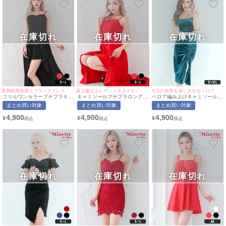
在庫切れ
在庫切れ
在庫切れ
美脚効果抜群☆ブラックドレス
最上級なエレガントスタイル♪
大人の余裕を感じさせるベロア生地♡
フリルワンカラープチプラキャ
キャミソールプチプラロングテ
ベロア編み上げキャミソールス
ミソールロングテールドレス
ールドレス (Sサイズ～Lサイ
リットタイトプチプラ膝丈ドレ
まとめ買い対象
まとめ買い対象
まとめ買い対象
(Sサイズ～Lサイズ)(せいせい/
ズ)(せいせい/キャバドレス着
ス (S～XLサイズ) (せいせい/キ
キャバドレス着用)[myMinette/
用)[myMinette/マイミネット]
ャバドレス着用)[myMinette/マ
4,900
4,900
4,900
¥
¥
¥
マイミネット]
イミネット]
在庫切れ
在庫切れ
在庫切れ