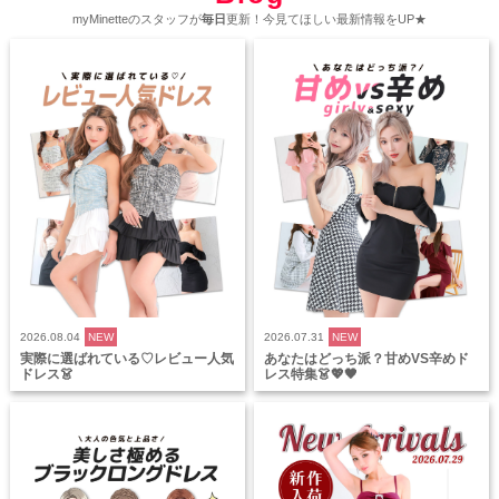
myMinetteのスタッフが
毎日
更新！今見てほしい最新情報をUP★
2026.08.04
NEW
2026.07.31
NEW
実際に選ばれている♡レビュー人気
あなたはどっち派？甘めVS辛めド
ドレス👗
レス特集👗💖🖤