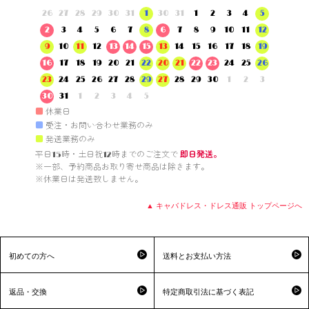
26
27
28
29
30
31
1
30
31
1
2
3
4
5
2
3
4
5
6
7
8
6
7
8
9
10
11
12
9
10
11
12
13
14
15
13
14
15
16
17
18
19
16
17
18
19
20
21
22
20
21
22
23
24
25
26
23
24
25
26
27
28
29
27
28
29
30
1
2
3
30
31
1
2
3
4
5
■
休業日
■
受注・お問い合わせ業務のみ
■
発送業務のみ
平日15時・土日祝12時までのご注文で 
即日発送。
※一部、予約商品お取り寄せ商品は除きます。

※休業日は発送致しません。

▲ キャバドレス・ドレス通販 トップページへ
初めての方へ
送料とお支払い方法
返品・交換
特定商取引法に基づく表記