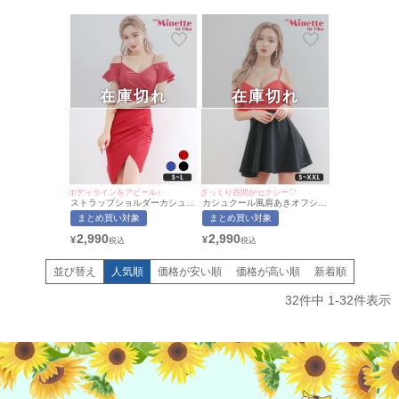
着用)[myMinette/マイミネット]
在庫切れ
在庫切れ
ボディラインをアピール♪
ざっくり谷間がセクシー♡
ストラップショルダーカシュク
カシュクール風肩あきオフショ
ール風タイトプチプラ膝丈ドレ
ルダーバイカラープチプラフレ
まとめ買い対象
まとめ買い対象
ス (Sサイズ～Lサイズ)(せいせ
アミニドレス (Sサイズ～XLサ
い/キャバドレス着用)
イズ)(せいせい/キャバドレス着
2,990
2,990
¥
¥
[myMinette/マイミネット]
用)[myMinette/マイミネット]
並び替え
人気順
価格が安い順
価格が高い順
新着順
32
件中
1
-
32
件表示