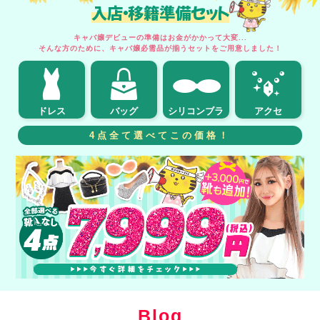
入店・移籍準備セット
キャバ嬢デビューの準備はお金がかかって大変...
そんな方のために、キャバ嬢必需品が揃うセットをご用意しました！
ドレス
バッグ
シリコンブラ
アクセ
4点全て選べてこの価格！
Blog