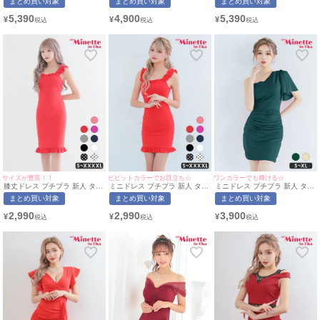
まとめ買い対象
まとめ買い対象
まとめ買い対象
ジ 半袖 低身長 ウエストカット
キラ 半袖 シアー シアー袖 低
ジ 半袖 低身長 ウエストカット
スクエアネック スナック ワイ
身長 谷間 ワインレッド キャバ
スクエアネック スナック スト
5,390
4,900
5,390
¥
¥
¥
ンレッド キャバドレス (波北か
ドレス (せいせい着用/Mサイズ
ラップデザイン 黒 キャバドレ
ほ着用/S~XXXLサイズ対応) |
対応) | myMinette/マイミネッ
ス (波北かほ着用/S~XXXLサイ
myMinette/マイミネット
ト
ズ対応) | myMinette/マイミネ
ット
サイズが豊富！！
ビビットカラーでお目立ち☆
ワンカラーでも輝ける☆
膝丈ドレス プチプラ 新人 タイ
ミニドレス プチプラ 新人 タイ
ミニドレス プチプラ 新人 タイ
ト ワンピース ノースリーブ 低
ト ワンピース ノースリーブ ド
ト ラウンジ ワンショル 半袖
まとめ買い対象
まとめ買い対象
まとめ買い対象
身長 胸元隠し 背中魅せ スクエ
ット柄 低身長 胸元隠し 背中魅
低身長 胸元隠し 同伴 ウエスト
アネック ワンカラー 肩フリル
せ スクエアネック ワンカラー
緑 キャバドレス (せいせい着
2,990
2,990
3,900
¥
¥
¥
赤 キャバドレス (ひなたまる着
赤 キャバドレス (林姫奈妙着
用/S~XLサイズ対応) |
用/S〜XXXXLサイズ対応) |
用/S〜XXXXLサイズ対応) |
myMinette/マイミネット
myMinette/マイミネット
myMinette/マイミネット