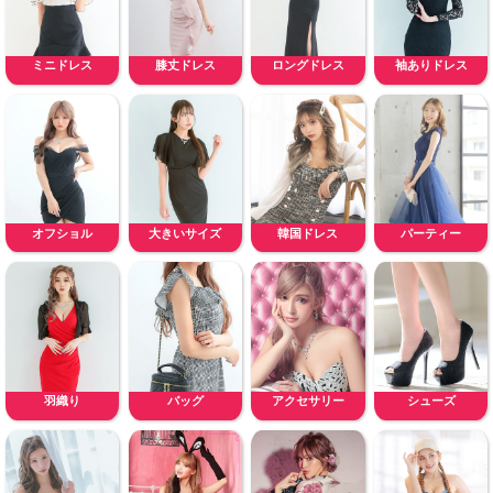
ミニドレス
膝丈ドレス
ロングドレス
袖ありドレス
オフショル
大きいサイズ
韓国ドレス
パーティー
羽織り
バッグ
アクセサリー
シューズ