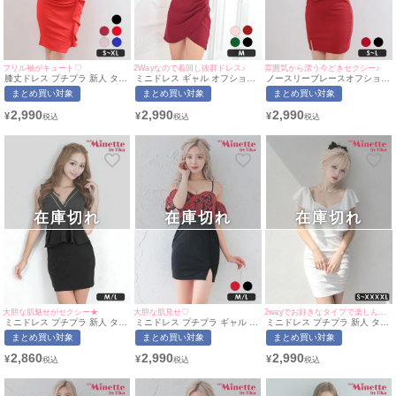
フリル袖がキュート♡
2Wayなので着回し抜群ドレス♪
雰囲気から漂う今どきセクシー♪
膝丈ドレス プチプラ 新人 タイ
ミニドレス ギャル オフショル
ノースリーブレースオフショル
ト セクシー 半袖 低身長 谷間
シアー シアー袖 低身長 谷間
ダーウエストシアー切替プチプ
まとめ買い対象
まとめ買い対象
まとめ買い対象
赤 Vネック シック キャバドレ
キャバドレス (中尾みほ着用/M
ラタイトミニドレス (Sサイズ
ス (せいせい着用/S~XLサイズ
サイズ対応) myMinette/マイミ
～Lサイズ)(せいせい/キャバド
2,990
2,990
2,990
¥
¥
¥
対応) | myMinette/マイミネッ
ネット
レス着用)[myMinette/マイミネ
ト
ット]
在庫切れ
在庫切れ
在庫切れ
大胆な肌魅せがセクシー★
大胆な肌見せ♡
2wayでお好きなタイプで楽しんじゃおう♪
ミニドレス プチプラ 新人 タイ
ミニドレス プチプラ ギャル タ
ミニドレス プチプラ 新人 タイ
ト ペプラム セクシー ラウンジ
イト オフショル スリット セク
ト ワンピース ラウンジ ノース
まとめ買い対象
まとめ買い対象
まとめ買い対象
ノースリーブ 低身長 谷間 背中
シー ラウンジ キャミソール 花
リーブ 低身長 谷間 スナック
魅せ 黒 キャバドレス (なぎ着
柄 低身長 谷間 背中魅せ ウエ
同伴 2way 白 ホワイト キャバ
2,860
2,990
2,990
¥
¥
¥
用/M~Lサイズ対応) |
ストベルト 赤 黒 キャバドレス
ドレス (S~XXXXサイズ対応) |
myMinette/マイミネット
(せいせい着用/M~Lサイズ対応)
myMinette/マイミネット
| myMinette/マイミネット