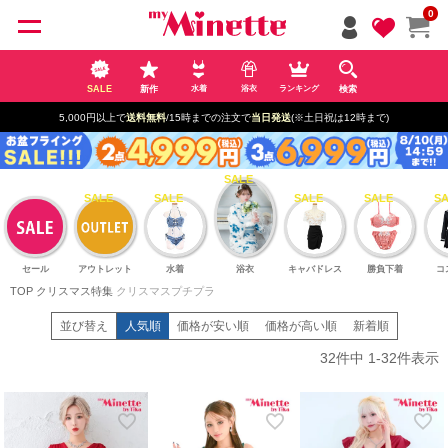
ペー
0
ジト
ップ
へ
SALE
新作
検索
水着
浴衣
ランキング
5,000円以上で
送料無料
/15時までの注文で
当日発送
(※土日祝は12時まで)
セール
アウトレット
水着
浴衣
キャバドレス
勝負下着
コ
TOP
クリスマス特集
クリスマスプチプラ
並び替え
人気順
価格が安い順
価格が高い順
新着順
32
件中
1
-
32
件表示