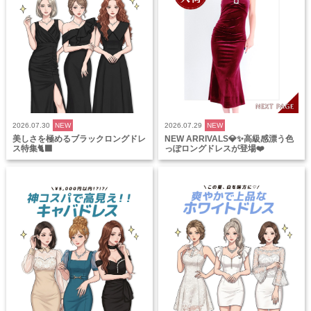
2026.07.30
NEW
2026.07.29
NEW
美しさを極めるブラックロングドレ
NEW ARRIVALS💎✨高級感漂う色
ス特集🐈‍⬛
っぽロングドレスが登場❤️