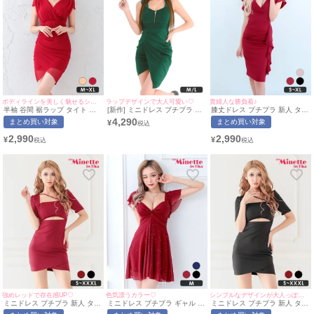
ボディラインを美しく魅せるシンプルなドレス♡
ラップデザインで大人可愛い♡
貴婦人な勝負着♪
半袖 谷間 裾ラップ タイト ミ
[新作] ミニドレス プチプラ 新
膝丈ドレス プチプラ 新人 タイ
ニドレス (せいせい着用/M~XL
人 タイト ジップ セクシー ノ
ト セクシー 半袖 低身長 谷
4,290
まとめ買い対象
まとめ買い対象
¥
サイズ対応) myMinette/マイミ
ースリーブ 低身長 谷間 背中魅
間 ワインレッド 肩フリル V
ネット
せ 緑 ワンカラー キャバドレス
ネック フォーマル キャバドレ
2,990
2,990
¥
¥
(みのり着用/M~Lサイズ対応) |
ス (ひなたまる着用/S~XLサイ
myMinette/マイミネット
ズ対応) | myMinette/マイミネ
ット
強めレッドで存在感UP♡
色気漂うカラー♡
シンプルなデザインが大人っぽい♡
ミニドレス プチプラ 新人 タイ
ミニドレス プチプラ ギャル ワ
ミニドレス プチプラ 新人 タイ
ト ワンピース セクシー ラウン
ンピース フレア セクシー キラ
ト ワンピース セクシー ラウン