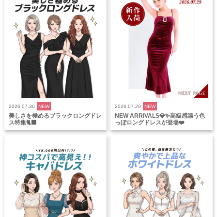
2026.07.30
NEW
2026.07.29
NEW
美しさを極めるブラックロングドレ
NEW ARRIVALS💎✨高級感漂う色
ス特集🐈‍⬛
っぽロングドレスが登場❤️