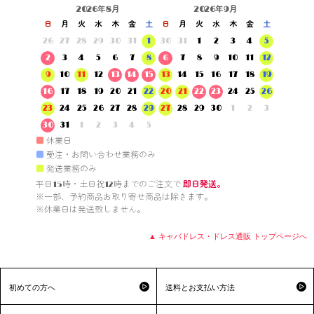
2026年8月
2026年9月
日
月
火
水
木
金
土
日
月
火
水
木
金
土
26
27
28
29
30
31
1
30
31
1
2
3
4
5
2
3
4
5
6
7
8
6
7
8
9
10
11
12
9
10
11
12
13
14
15
13
14
15
16
17
18
19
16
17
18
19
20
21
22
20
21
22
23
24
25
26
23
24
25
26
27
28
29
27
28
29
30
1
2
3
30
31
1
2
3
4
5
■
休業日
■
受注・お問い合わせ業務のみ
■
発送業務のみ
平日15時・土日祝12時までのご注文で 
即日発送。
※一部、予約商品お取り寄せ商品は除きます。

※休業日は発送致しません。

▲ キャバドレス・ドレス通販 トップページへ
初めての方へ
送料とお支払い方法