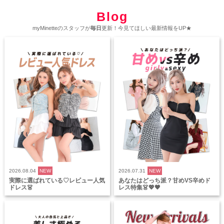
Blog
myMinetteのスタッフが
毎日
更新！今見てほしい最新情報をUP★
2026.08.04
NEW
2026.07.31
NEW
実際に選ばれている♡レビュー人気
あなたはどっち派？甘めVS辛めド
ドレス👗
レス特集👗💖🖤