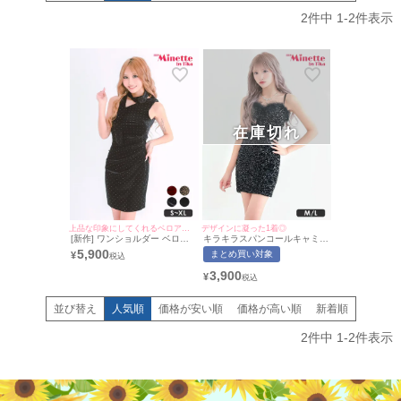
2
件中
1
-
2
件表示
在庫切れ
上品な印象にしてくれるベロアデザイン♡
デザインに凝った1着◎
[新作] ワンショルダー ベロア
キラキラスパンコールキャミソ
ドット 黒 タイトドレス (ねお
ールプチプラタイトミニドレス
5,900
まとめ買い対象
¥
ん着用/S~XLサイズ対応) |
(Mサイズ/Lサイズ)(向葵まる/キ
myMinette/マイミネット
ャバドレス着用)[myMinette/マ
3,900
¥
イミネット]
並び替え
人気順
価格が安い順
価格が高い順
新着順
2
件中
1
-
2
件表示