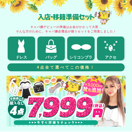
入店・移籍準備セット
キャバ嬢デビューの準備はお金がかかって大変...
そんな方のために、キャバ嬢必需品が揃うセットをご用意しました！
ドレス
バッグ
シリコンブラ
アクセ
4点全て選べてこの価格！