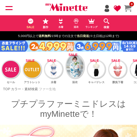
ペー
0
ジト
ップ
へ
SALE
新作
検索
水着
浴衣
ランキング
5,000円以上で
送料無料
/15時までの注文で
当日発送
(※土日祝は12時まで)
セール
アウトレット
水着
浴衣
キャバドレス
勝負下着
コ
TOP
カラー・素材検索
ファー生地
プチプラファーミニドレスは
myMinetteで！