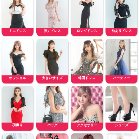
ミニドレス
膝丈ドレス
ロングドレス
袖ありドレス
オフショル
大きいサイズ
韓国ドレス
パーティー
羽織り
バッグ
アクセサリー
シューズ