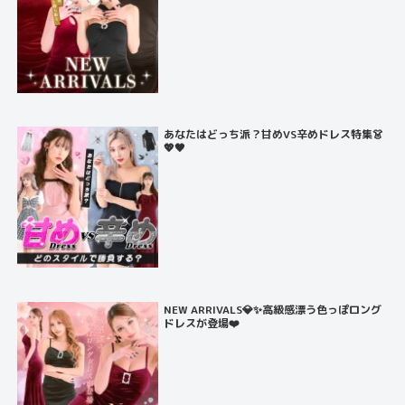
あなたはどっち派？甘めVS辛めドレス特集👗
💖🖤
NEW ARRIVALS💎✨高級感漂う色っぽロング
ドレスが登場❤️