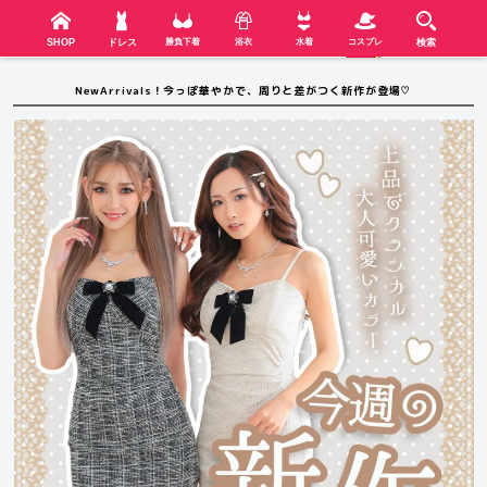
検索
SHOP
menu
SHOP
ドレス
勝負下着
浴衣
水着
コスプレ
検索
NewArrivals！今っぽ華やかで、周りと差がつく新作が登場♡