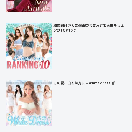
梅雨明けで人気爆発💥今売れてる水着ランキ
ングTOP10👙
この夏、白を味方に♡White dress 🍨