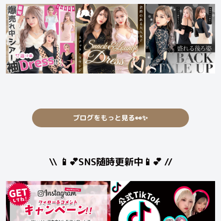
ブログをもっと見る👀✨
\\ 📱💕SNS随時更新中📱💕 //