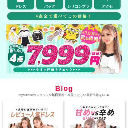
ドレス
バッグ
シリコンブラ
アクセ
4点全て選べてこの価格！
Blog
myMinetteのスタッフが
毎日
更新！今見てほしい最新情報をUP★