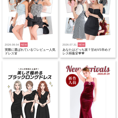
2026.08.04
NEW
2026.07.31
NEW
実際に選ばれている♡レビュー人気
あなたはどっち派？甘めVS辛めド
ドレス👗
レス特集👗💖🖤