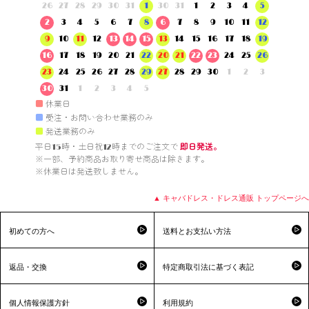
26
27
28
29
30
31
1
30
31
1
2
3
4
5
2
3
4
5
6
7
8
6
7
8
9
10
11
12
9
10
11
12
13
14
15
13
14
15
16
17
18
19
16
17
18
19
20
21
22
20
21
22
23
24
25
26
23
24
25
26
27
28
29
27
28
29
30
1
2
3
30
31
1
2
3
4
5
■
休業日
■
受注・お問い合わせ業務のみ
■
発送業務のみ
平日15時・土日祝12時までのご注文で 
即日発送。
※一部、予約商品お取り寄せ商品は除きます。

※休業日は発送致しません。

▲ キャバドレス・ドレス通販 トップページへ
初めての方へ
送料とお支払い方法
返品・交換
特定商取引法に基づく表記
個人情報保護方針
利用規約