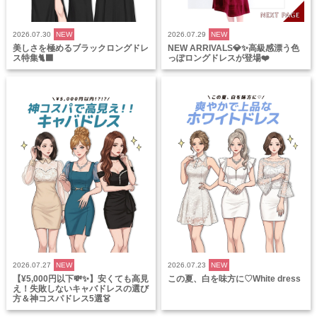
2026.07.30
NEW
2026.07.29
NEW
美しさを極めるブラックロングドレ
NEW ARRIVALS💎✨高級感漂う色
ス特集🐈‍⬛
っぽロングドレスが登場❤️
2026.07.27
NEW
2026.07.23
NEW
【¥5,000円以下💸✨】安くても高見
この夏、白を味方に♡White dress
え！失敗しないキャバドレスの選び
方＆神コスパドレス5選👗