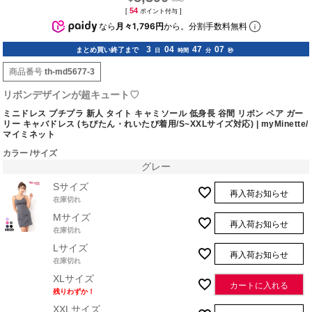
54
[
ポイント付与 ]
なら
月々1,796円
から。分割手数料無料
3
04
47
06
まとめ買い終了まで
日
時間
分
秒
商品番号
th-md5677-3
リボンデザインが超キュート♡
ミニドレス プチプラ 新人 タイト キャミソール 低身長 谷間 リボン ペア ガー
リー キャバドレス (ちぴたん・れいたぴ着用/S~XXLサイズ対応) | myMinette/
マイミネット
カラー
サイズ
グレー
Sサイズ
再入荷お知らせ
在庫切れ
Mサイズ
再入荷お知らせ
在庫切れ
Lサイズ
再入荷お知らせ
在庫切れ
XLサイズ
カートに入れる
残りわずか！
XXLサイズ