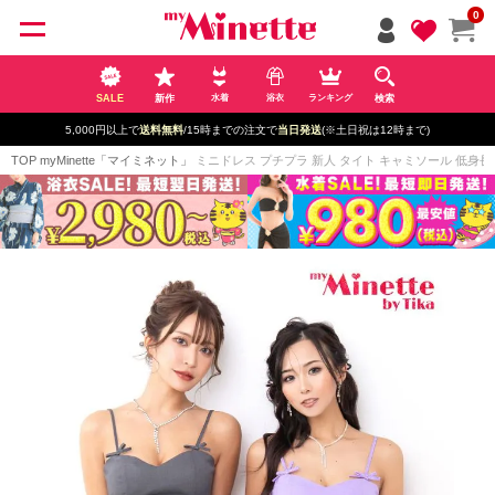
ペー
0
ジト
ップ
へ
SALE
新作
検索
水着
浴衣
ランキング
5,000円以上で
送料無料
/15時までの注文で
当日発送
(※土日祝は12時まで)
TOP
myMinette「マイミネット」
ミニドレス プチプラ 新人 タイト キャミソール 低身長 谷間