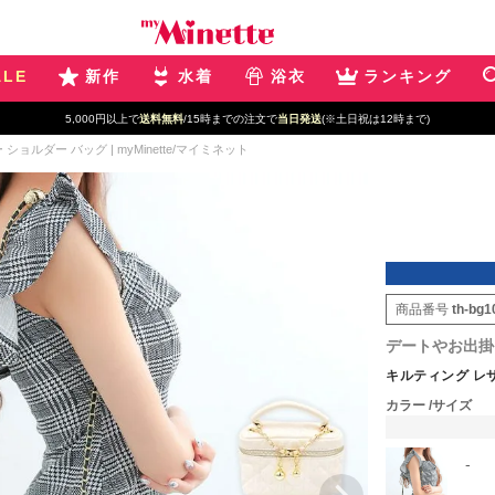
ALE
新作
水着
浴衣
ランキング
5,000円以上で
送料無料
/15時までの注文で
当日発送
(※土日祝は12時まで)
ショルダー バッグ | myMinette/マイミネット
商品番号
th-bg1
デートやお出掛
キルティング レザー
カラー
サイズ
-