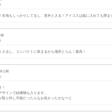
！生地もしっかりしてるし、意外と入る！アイコスは縦に入れても閉ま
公開
々入るし、コンパクトに収まるから場所とらん！最高！
非公開
！

デザインで結構物も入ります。

が取り外し可能だったらなお良かったかな〜と