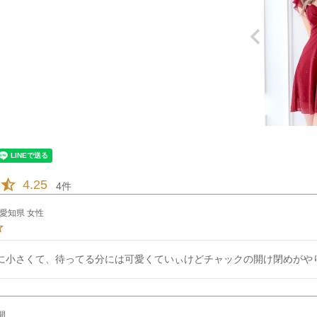
4.25
4
愛知県
女性
に小さくて、待ってる分には可愛くていぃけどチャックの開け閉めがや
開