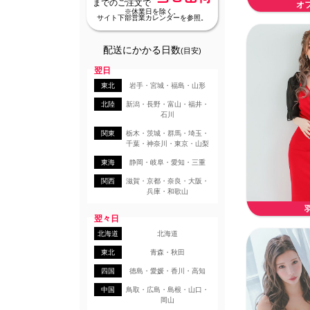
までのご注文で
オ
※休業日を除く。
サイト下部営業カレンダーを参照。
配送にかかる日数
(目安)
翌日
東北
岩手・宮城・福島・山形
北陸
新潟・長野・富山・福井・
石川
関東
栃木・茨城・群馬・埼玉・
千葉・神奈川・東京・山梨
東海
静岡・岐阜・愛知・三重
関西
滋賀・京都・奈良・大阪・
兵庫・和歌山
翌々日
北海道
北海道
東北
青森・秋田
四国
徳島・愛媛・香川・高知
中国
鳥取・広島・島根・山口・
岡山