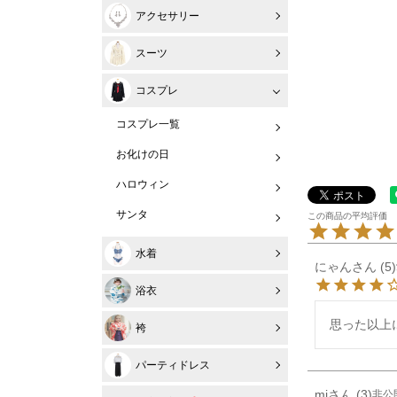
アクセサリー
スーツ
コスプレ
コスプレ一覧
お化けの日
ハロウィン
サンタ
水着
にゃん
5
浴衣
思った以上
袴
パーティドレス
mi
3
非公