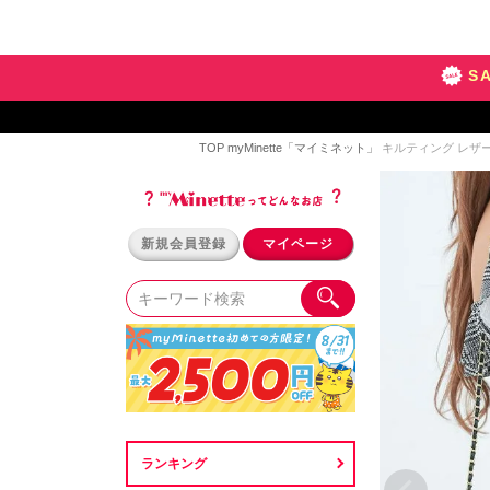
S
TOP
myMinette「マイミネット」
キルティング レザー 
新規会員登録
マイページ
ランキング