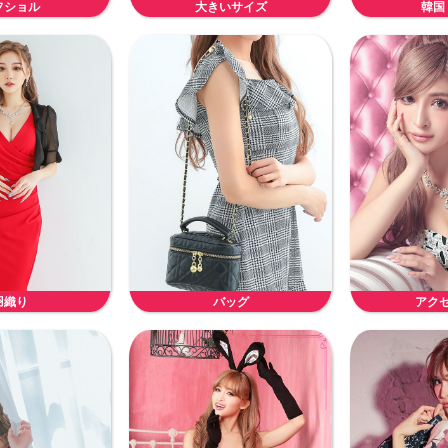
フショル
大きいサイズ
韓国
羽織り
バッグ
アク