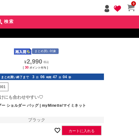
ペー
0
ジト
ップ
検索
へ
まとめ買い対象
2,990
¥
30
[
ポイント付与 ]
3
06
47
02
まとめ買い終了まで
日
時間
分
秒
001
けにも合わせやすい♡
 ショルダー バッグ | myMinette/マイミネット
ブラック
カートに入れる