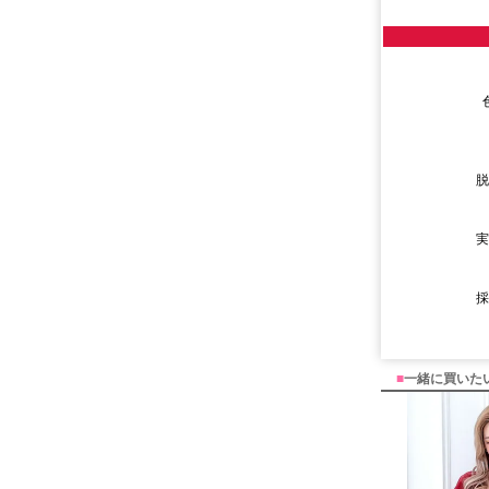
■
一緒に買いた