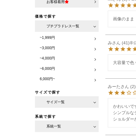
お客様着用
価格で探す
画像のまま
プチプラドレス一覧
~1,999円
み
41
非
~3,000円
~4,000円
大容量で色
~6,000円
6,000円~
みーた
2
サイズで探す
サイズ一覧
かわいいです
シンプルな
系統で探す
ショルダー
系統一覧