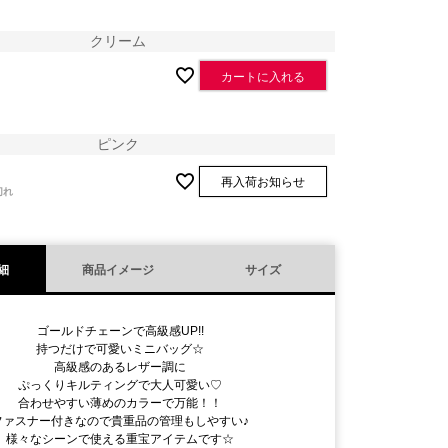
クリーム
カートに入れる
ピンク
再入荷お知らせ
切れ
細
商品イメージ
サイズ
ブラック
ゴールドチェーンで高級感UP!!
持つだけで可愛いミニバッグ☆
高級感のあるレザー調に
ぷっくりキルティングで大人可愛い♡
合わせやすい薄めのカラーで万能！！
ファスナー付きなので貴重品の管理もしやすい♪
様々なシーンで使える重宝アイテムです☆