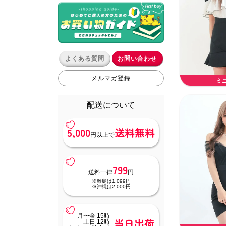
よくある質問
お問い合わせ
メルマガ登録
ミ
配送について
5,000
送料無料
円以上で
799
送料一律
円
※離島は1,099円
※沖縄は2,000円
月〜金 15時
当日出荷
土日 12時