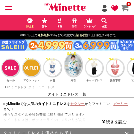
ペー
0
ジト
ップ
へ
SALE
新作
検索
水着
浴衣
ランキング
5,000円以上で
送料無料
/15時までの注文で
当日発送
(※土日祝は12時まで)
セール
アウトレット
水着
浴衣
キャバドレス
勝負下着
コ
TOP
ミニドレス
タイトミニドレス
タイトミニドレス一覧
myMinetteでは人気の
タイトミニドレス
を
セクシー
からフェミニン、
ガーリー
まで!!!
様々なスタイルを種類豊富に取り揃えております♪
タイトドレスは、ボディーラインにメリハリがあり
筋肉質な
骨格ストレート
の方に 特にオススメのデザインです。
キャバドレス
といえばタイトドレスを思い浮かべる方も多い王道ドレス!
タイトミニドレスを価格から探す