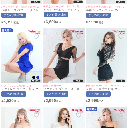
★殿堂入り★ボディラインを美しく魅せる万能ドレス♡
Vネックから覗く谷間がsexyな高見えドレス♡
★殿堂入り★谷間を美しく魅せるクロスデザイン♡
キャミソール ツイード ビジュ
長袖 レース ペプラム タイト
半袖 ジップ ペプラム タイト
ー Luvique (あおぽん・れいた
ミニドレス (あいみん着用/M~L
ミニドレス (ひなたまる着
まとめ買い対象
まとめ買い対象
まとめ買い対象
ぴ着用/Mサイズ対応) |
サイズ対応) | myMinette/マイ
用/M~Lサイズ対応) myMinette/
myMinette/マイミネット
ミネット
マイミネット
3,900
5,390
2,990
¥
¥
¥
シンプルなのにかわいい！
sexyお腹魅せ❤︎
★殿堂入り★バックオープンで大胆セクシー◎
ミニドレス プチプラ 新人 タイ
ミニドレス プチプラ ギャル タ
長袖 レース 背中魅せ タイト
ト ペプラム セクシー 半袖 低
イト セクシー 半袖 シアー袖
ミニドレス (せいせい着用/S~M
まとめ買い対象
まとめ買い対象
まとめ買い対象
身長 谷間 青 キャバドレス (ひ
谷間 ウエストカット 黒 キャバ
サイズ対応) | myMinette/マイ
なたまる着用/M~XXLサイズ対
ドレス (せいせい着用/M~Lサイ
ミネット
2,530
2,990
2,990
¥
¥
¥
応) | myMinette/マイミネット
ズ対応) | myMinette/マイミネ
ット