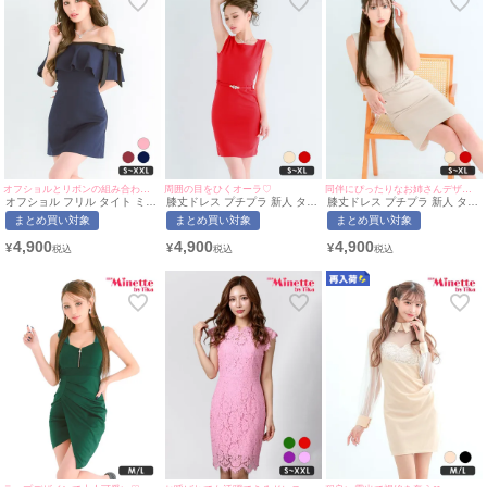
オフショルとリボンの組み合わせが可愛い♡
周囲の目をひくオーラ♡
同伴にぴったりなお姉さんデザイン♡
オフショル フリル タイト ミニ
膝丈ドレス プチプラ 新人 タイ
膝丈ドレス プチプラ 新人 タイ
ドレス (みのり着用/S~XXLサ
ト ワンピース ノースリーブ 低
ト ワンピース ノースリーブ 低
まとめ買い対象
まとめ買い対象
まとめ買い対象
イズ対応) | myMinette/マイミ
身長 胸元隠し ベルト付き スナ
身長 胸元隠し ベルト付き スナ
ネット
ック 同伴 パール 赤 キャバド
ック 同伴 ベージュ キャバドレ
4,900
4,900
4,900
¥
¥
¥
レス (みのり着用/S~XLサイズ
ス (ちぴたん着用/S~XLサイズ
対応) | myMinette/マイミネッ
対応) | myMinette/マイミネッ
ト
ト