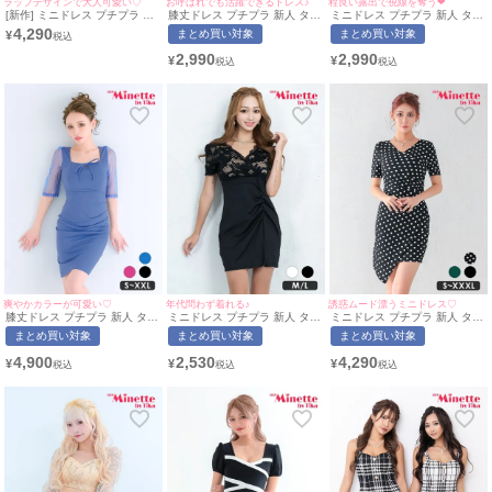
ラップデザインで大人可愛い♡
お呼ばれでも活躍できるドレス♪
程良い露出で視線を奪う❤︎
[新作] ミニドレス プチプラ 新
膝丈ドレス プチプラ 新人 タイ
ミニドレス プチプラ 新人 タイ
人 タイト ジップ セクシー ノ
ト ワンピース セクシー ノース
ト 長袖 襟付き シアー袖 シー
4,290
まとめ買い対象
まとめ買い対象
¥
ースリーブ 低身長 谷間 背中魅
リーブ レース 花柄 低身長 胸
スルー 低身長 ベージュ キャバ
せ 緑 ワンカラー キャバドレス
元隠し スナック 総レース イリ
ドレス (らな着用/M~Lサイズ対
2,990
2,990
¥
¥
(みのり着用/M~Lサイズ対応) |
ュージョンネック ピンク キャ
応) | myMinette/マイミネット
myMinette/マイミネット
バドレス (S〜XXLサイズ対応)
| myMinette/マイミネット
爽やかカラーが可愛い♡
年代問わず着れる♪
誘惑ムード漂うミニドレス♡
膝丈ドレス プチプラ 新人 タイ
ミニドレス プチプラ 新人 タイ
ミニドレス プチプラ 新人 タイ
ト 袖あり ワンピース ラウンジ
ト セクシー ラウンジ 半袖 レ
ト ワンピース 半袖 ドット柄
まとめ買い対象
まとめ買い対象
まとめ買い対象
半袖 シアー シアー袖 低身長
ース 花柄 低身長 谷間 背中魅
低身長 胸元隠し スナック カシ
リボン スクエアネック バスト
せ スリット ウエスト切り替え
ュクール風 黒 キャバドレス
4,900
2,530
4,290
¥
¥
¥
カット ストライプ 青 キャバド
黒 キャバドレス (なぎ着
(波北かほ着用/S~XXXLサイズ
レス (みのり着用/S~XXLサイ
用/M~Lサイズ対応) |
対応) | myMinette/マイミネッ
ズ対応) | myMinette/マイミネ
myMinette/マイミネット
ト
ット