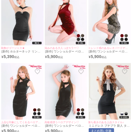
装飾がゴージャス★
深みのある大人っぽカラー♡
トレンド感のあるレオパードデザイン♪
[新作] ホルターネック リング
[新作] ワンショルダー ベロア
[新作] ワンショルダー ベロア
パーツ ミニドレス (M~Lサイズ
ワインレッド スカーフ タイト
レオパード スカーフ タイトド
5,390
5,900
5,900
¥
¥
¥
対応/みのり着用) | myMinette/
ドレス (みのり着用/S~XLサイ
レス (ねおん着用/S~XLサイズ
マイミネット
ズ対応) | myMinette/マイミネ
対応) | myMinette/マイミネッ
ット
ト
上品な印象にしてくれるベロアデザイン♡
高級感漂うベロアデザイン♡
落ち着きのある上品スタイル♪
[新作] ワンショルダー ベロア
[新作] ワンショルダー ベロア
ミニドレス プチプラ 新人 タイ
ドット 黒 タイトドレス (ねお
黒 タイトドレス (みのり着
ト ワンピース 半袖 低身長 胸
5,900
5,900
まとめ買い対象
¥
¥