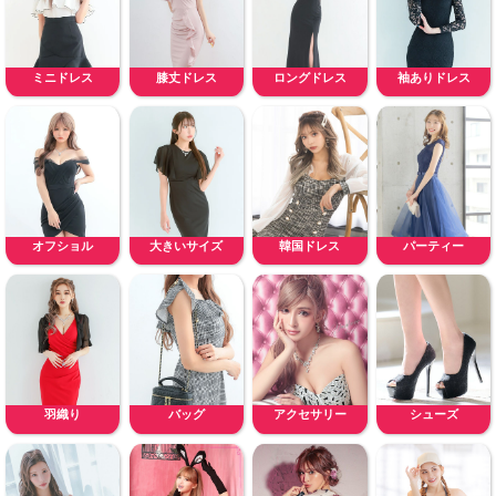
ミニドレス
膝丈ドレス
ロングドレス
袖ありドレス
オフショル
大きいサイズ
韓国ドレス
パーティー
羽織り
バッグ
アクセサリー
シューズ