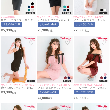
大人な雰囲気♪
ワンカラーでシンプル♪
2Wayデザインその日の気分で♪
膝丈ドレス プチプラ 新人 タイ
ミニドレス プチプラ 新人 タイ
ミニドレス プチプラ ギャル タ
ト 袖あり 黒 キャバドレス (あ
ト 長袖 ワンピース 低身長 谷
イト ジップ オフショル セクシ
まとめ買い対象
まとめ買い対象
まとめ買い対象
おぽん着用/S〜XXXLサイズ対
間 スナック 同伴 ブラック キ
ー ノースリーブ ラウンジ 低身
応) | myMinette/マイミネット
ャバドレス (ちぴたん着用/S〜
長 谷間 背中魅せ 2way フリル
5,390
5,900
2,990
¥
¥
¥
XXXLサイズ対応) | myMinette/
袖 白 キャバドレス (せいせい
マイミネット
着用/Mサイズ対応) |
myMinette/マイミネット
ホルターネックで美しく背中魅せ♡
ブラック×ピンクとフリルの甘辛組み合わせ♡
胸元を隠せて大人の色気GET♡
[新作] ホルターネック 襟付き
フリル 肩見せ オフショルダー
フリル デザイン オフショルダ
タイトドレス (ちぴたん着
タイトドレス パステルピンク
ー タイト ドレス ボルドー(ち
3,900
まとめ買い対象
まとめ買い対象
¥
用/S~Lサイズ対応) |
(ちぴたん着用/S~XXLサイズ対
ぴたん着用/S~XXLサイズ対応)
myMinette/マイミネット
応) | myMinette/マイミネット
| myMinette/マイミネット
4,900
4,900
¥
¥