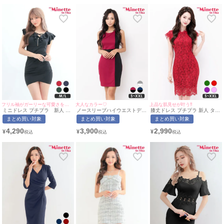
myMinette/マイミネット
フリル袖がガーリーな可愛さを演出❤︎
大人なカラー♡
上品な肌見せが叶う!!
ミニドレス プチプラ 新人 タ
ノースリーブハイウエストデザ
膝丈ドレス プチプラ 新人 タイ
イト セクシー 低身長 谷間 フ
インタイトミニドレス(Sサイズ
ト ワンピース セクシー ノース
まとめ買い対象
まとめ買い対象
まとめ買い対象
リル袖 黒 キャバドレス (今井
～XXLサイズ)(れいたぴ/キャバ
リーブ レース 花柄 低身長 胸
アンジェリカ着用/M~Lサイズ
ドレス着用)[myMinette/マイミ
元隠し スナック 総レース 赤
4,290
3,900
2,990
¥
¥
¥
対応) | myMinette/マイミネッ
ネット]
キャバドレス (S〜XXLサイズ
ト
対応) | myMinette/マイミネッ
ト