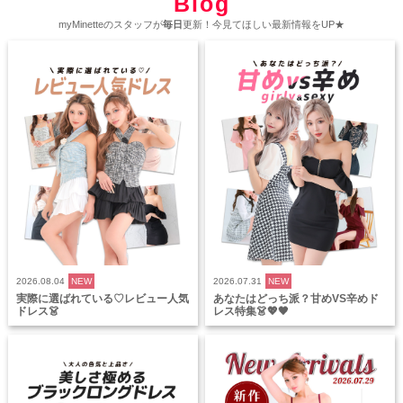
Blog
myMinetteのスタッフが
毎日
更新！今見てほしい最新情報をUP★
2026.08.04
NEW
2026.07.31
NEW
実際に選ばれている♡レビュー人気
あなたはどっち派？甘めVS辛めド
ドレス👗
レス特集👗💖🖤