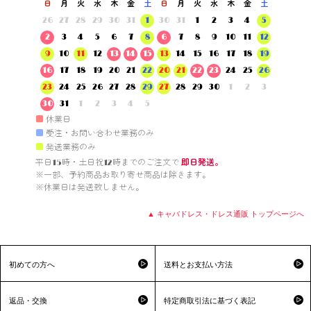
日
月
火
水
木
金
土
日
月
火
水
木
金
土
26
27
28
29
30
31
1
30
31
1
2
3
4
5
2
3
4
5
6
7
8
6
7
8
9
10
11
12
9
10
11
12
13
14
15
13
14
15
16
17
18
19
16
17
18
19
20
21
22
20
21
22
23
24
25
26
23
24
25
26
27
28
29
27
28
29
30
1
2
3
30
31
1
2
3
4
5
■
休業日
■
受注・お問い合わせ業務のみ
■
発送業務のみ
平日15時・土日祝12時までのご注文で 
即日発送。
※一部、予約商品お取り寄せ商品は除きます。

※休業日は発送致しません。

▲ キャバドレス・ドレス通販 トップページへ
初めての方へ
送料とお支払い方法
返品・交換
特定商取引法に基づく表記