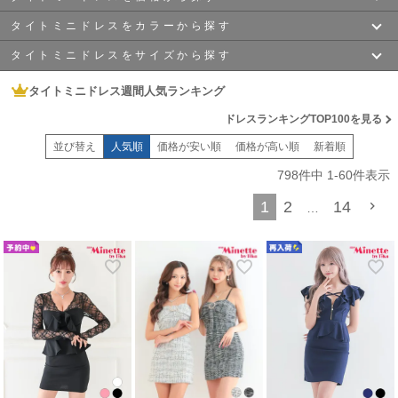
身体のラインがでるセクシーさで男性人気も高く、 １枚は持っておきたい重宝
するアイテムです♪
タイトミニドレスをカラーから探す
〜￥2,700
〜￥4,000
ミニドレスと言っても袖の形やドレスの形状によって様々な種類があります。
フロントジップデザイン
になっているドレスや
シアー素材
の袖があるドレス
タイトミニドレスをサイズから探す
ホワイト
ブラック
オフショルダー
になっていて肌魅せができる商品や
ペプラム
が付いているドレ
〜￥6,000
〜￥8,000
スなど
タイトミニドレス週間人気ランキング
XSサイズ
Sサイズ
数多くのタイトドレスをご用意しているため、あなたのお気に入りが見つかる
ネイビー
ベージュ
はず!
ドレスランキングTOP100を見る
〜￥10,000
￥10,000~
キャバ嬢定番のタイトミニドレスで、たくさんの指名をいただける
Mサイズ
Lサイズ
並び替え
人気順
価格が安い順
価格が高い順
新着順
一流キャバ嬢さんへと成長していきましょう!
グレー
イエロー
798
件中
1
-
60
件表示
XLサイズ
XXLサイズ
1
2
14
グリーン
ブルー
…
XXXLサイズ
XXXXLサイズ
レッド
ピンク
XXXXXLサイズ
パープル