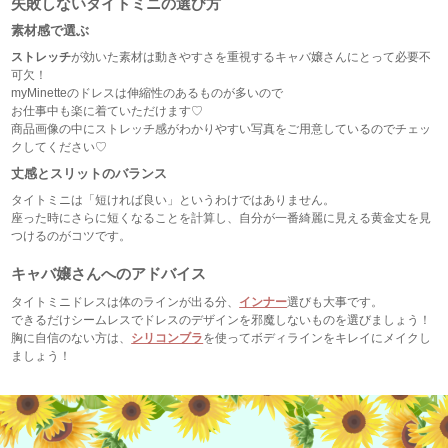
失敗しないタイトミニの選び方
素材感で選ぶ
ストレッチ
が効いた素材は動きやすさを重視するキャバ嬢さんにとって必要不
可欠！
myMinetteのドレスは伸縮性のあるものが多いので
お仕事中も楽に着ていただけます♡
商品画像の中にストレッチ感がわかりやすい写真をご用意しているのでチェッ
クしてください♡
丈感とスリットのバランス
タイトミニは「短ければ良い」というわけではありません。
座った時にさらに短くなることを計算し、自分が一番綺麗に見える黄金丈を見
つけるのがコツです。
キャバ嬢さんへのアドバイス
タイトミニドレスは体のラインが出る分、
インナー
選びも大事です。
できるだけシームレスでドレスのデザインを邪魔しないものを選びましょう！
胸に自信のない方は、
シリコンブラ
を使ってボディラインをキレイにメイクし
ましょう！