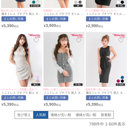
清楚感たっぷり♡
露出控えめで大人っぽい！
サイズ展開が増えました☆
ミニドレス プチプラ ギャル タ
膝丈ドレス プチプラ 新人 タイ
ミニドレス プチプラ ギャル タ
イト ツイード 低身長 ビジュー
ト 袖あり ネイビー ワンカラー
イト セクシー オフショル 半袖
まとめ買い対象
まとめ買い対象
まとめ買い対象
リボン ホワイト ミニ丈 フロン
シンプル Vネック 7分袖 カシ
低身長 肩あき ブラック キャバ
トリボン キャバドレス
ュクール キャバドレス (れいた
ドレス (せいせい着用/S~XLサ
3,900
5,390
2,990
¥
¥
¥
Luvique (れいたぴ着用/Mサイ
ぴ着用/S〜XXXLサイズ対応) |
イズ対応) | myMinette/マイミ
ズ対応) | myMinette/マイミネ
myMinette/マイミネット
ネット
ット
パールチェーンで周囲と差をつける♪
同伴にも着ていけるガーリーデザイン♡
視線を奪う美シルエット♡
ミニドレス プチプラ 新人 タイ
ミニドレス プチプラ 新人 タイ
膝丈ドレス プチプラ 新人 タイ
ト スリット ホルターネック セ
ト 長袖 ワンピース 韓国ドレス
ト セクシー ラウンジ ノースリ
まとめ買い対象
まとめ買い対象
まとめ買い対象
クシー ラウンジ キラキラ ノー
ラウンジ シアー シアー袖 チェ
ーブ 胸元隠し ウエストカット
スリーブ 低身長 谷間 ラメ パ
ック柄 低身長 胸元隠し スクエ
ワンカラー くびれ 黒 キャバド
5,390
5,900
5,390
¥
¥
¥
ールチェーン ゴールド キャバ
アネック 同伴 グレー キャバド
レス (きぃぃりぷ着用/S~XXL
ドレス (ちぴたん着用/M~Lサイ
レス (ちぴたん着用/S~XLサイ
サイズ対応) | myMinette/マイ
ズ対応) | myMinette/マイミネ
ズ対応) | myMinette/マイミネ
ミネット
並び替え
人気順
価格が安い順
価格が高い順
新着順
ット
ット
798
件中
1
-
60
件表示