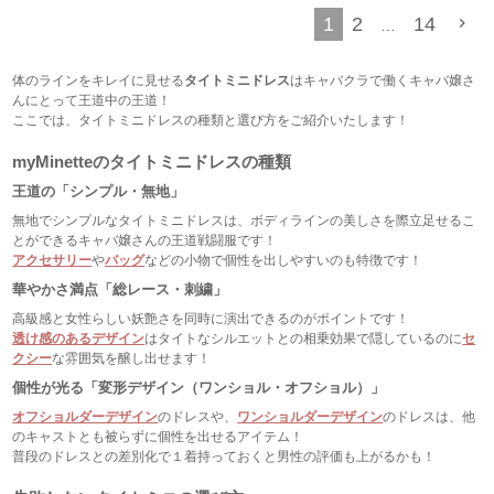
1
2
14
…
体のラインをキレイに見せる
タイトミニドレス
はキャバクラで働くキャバ嬢さ
んにとって王道中の王道！
ここでは、タイトミニドレスの種類と選び方をご紹介いたします！
myMinetteのタイトミニドレスの種類
王道の「シンプル・無地」
無地でシンプルなタイトミニドレスは、ボディラインの美しさを際立足せるこ
とができるキャバ嬢さんの王道戦闘服です！
アクセサリー
や
バッグ
などの小物で個性を出しやすいのも特徴です！
華やかさ満点「総レース・刺繍」
高級感と女性らしい妖艶さを同時に演出できるのがポイントです！
透け感のあるデザイン
はタイトなシルエットとの相乗効果で隠しているのに
セ
クシー
な雰囲気を醸し出せます！
個性が光る「変形デザイン（ワンショル・オフショル）」
オフショルダーデザイン
のドレスや、
ワンショルダーデザイン
のドレスは、他
のキャストとも被らずに個性を出せるアイテム！
普段のドレスとの差別化で１着持っておくと男性の評価も上がるかも！