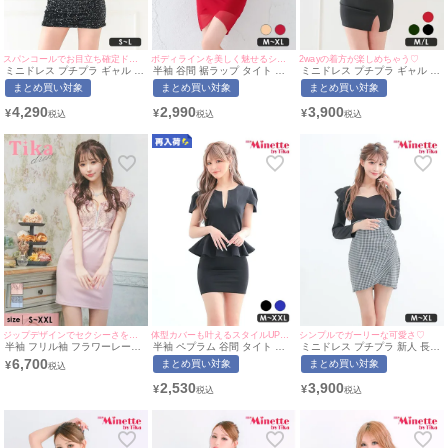
スパンコールでお目立ち確定ドレス⭐︎
ボディラインを美しく魅せるシンプルなドレス♡
2wayの着方が楽しめちゃう♡
ミニドレス プチプラ ギャル タ
半袖 谷間 裾ラップ タイト ミ
ミニドレス プチプラ ギャル タ
イト ホルターネック セクシー
ニドレス (せいせい着用/M~XL
イト スリット セクシー ラウン
まとめ買い対象
まとめ買い対象
まとめ買い対象
ラウンジ キラキラ 低身長 谷間
サイズ対応) myMinette/マイミ
ジ ワンショル 低身長 谷間 背
ビジュー 黒 キャバドレス (あ
ネット
中魅せ フリル 黒 キャバドレス
4,290
2,990
3,900
¥
¥
¥
いみん着用/S~Lサイズ対応) |
(あいみん着用/M~Lサイズ対応)
myMinette/マイミネット
| myMinette/マイミネット
ジップデザインでセクシーさをプラス♪
体型カバーも叶えるスタイルUPドレス♪
シンプルでガーリーな可愛さ♡
半袖 フリル袖 フラワーレース
半袖 ペプラム 谷間 タイト ミ
ミニドレス プチプラ 新人 長袖
バストジップ ウエストベルト
ニドレス (今井アンジェリカ着
ラウンジ チェック柄 低身長 谷
6,700
まとめ買い対象
まとめ買い対象
¥
切り替え タイトミニドレス (S
用/M~XXLサイズ対応) |
間 フリル ウエスト切り替え 黒
サイズ～XXLサイズ) (聖菜/キ
myMinette/マイミネット
キャバドレス (らな着用/S~XL
2,530
3,900
¥
¥
ャバドレス着用) [Tika/ティカ]
サイズ対応) | myMinette/マイ
ミネット