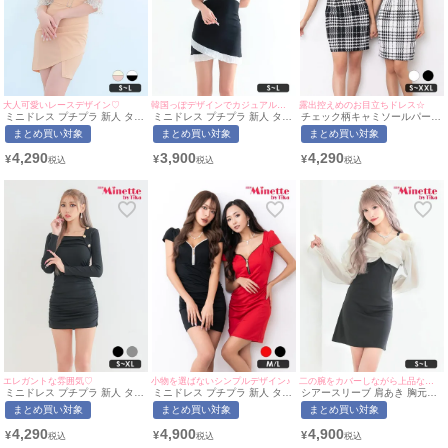
大人可愛いレースデザイン♡
韓国っぽデザインでカジュアルに♡
露出控えめのお目立ちドレス☆
ミニドレス プチプラ 新人 タイ
ミニドレス プチプラ 新人 タイ
チェック柄キャミソールパール
ト 袖あり セクシー シアー袖
ト 半袖 低身長 谷間 パフスリ
ボタンタイトミニドレス(Sサイ
まとめ買い対象
まとめ買い対象
まとめ買い対象
低身長 谷間 背中魅せ 同伴 ウ
ーブ バイカラー 黒 キャバドレ
ズ～XXLサイズ)(ちぴたん れい
エストベルト ハートカット 五
ス (林姫奈妙着用/S~Lサイズ対
たぴ/キャバドレス着用)
4,290
3,900
4,290
¥
¥
¥
分袖 アイボリー ベージュ キャ
応) | myMinette/マイミネット
[myMinette/マイミネット]
バドレス (ひなたまる着用/S~L
サイズ対応) | myMinette/マイ
ミネット
エレガントな雰囲気♡
小物を選ばないシンプルデザイン♪
二の腕をカバーしながら上品な肌魅せを叶える♡
ミニドレス プチプラ 新人 タイ
ミニドレス プチプラ 新人 タイ
シアースリーブ 肩あき 胸元隠
ト 長袖 韓国ドレス ラウンジ
ト ジップ 半袖 低身長 谷間 赤
し タイト ミニドレス (ひなた
まとめ買い対象
まとめ買い対象
まとめ買い対象
低身長 胸元隠し スクエアネッ
黒 キャバドレス (ちぴたん・れ
まる着用/S~Lサイズ対応) |
ク 同伴 ペア ゴールドボタン
いたぴ着用/M~Lサイズ対応) |
myMinette/マイミネット
4,290
4,900
4,900
¥
¥
¥
ボレロ風 黒 キャバドレス (あ
myMinette/マイミネット
おぽん着用/S~XLサイズ対応) |