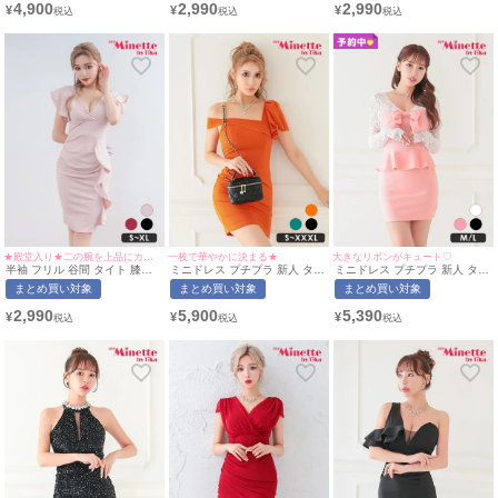
4,900
2,990
2,990
¥
¥
¥
ネット
★殿堂入り★二の腕を上品にカバー♪
一枚で華やかに決まる★
大きなリボンがキュート♡
半袖 フリル 谷間 タイト 膝丈
ミニドレス プチプラ 新人 タイ
ミニドレス プチプラ 新人 タイ
ドレス (せいせい着用/S~XLサ
ト ラウンジ ワンショル 低身長
ト 長袖 ペプラム レース 低身
まとめ買い対象
まとめ買い対象
まとめ買い対象
イズ対応) | myMinette/マイミ
胸元隠し 肩あき フリル デコル
長 谷間 リボン ピンク キャバ
ネット
テ オレンジ キャバドレス (波
ドレス (あいみん着用/M~Lサイ
2,990
5,900
5,390
¥
¥
¥
北かほ着用/S~XXXL対応) |
ズ対応) | myMinette/マイミネ
myMinette/マイミネット
ット