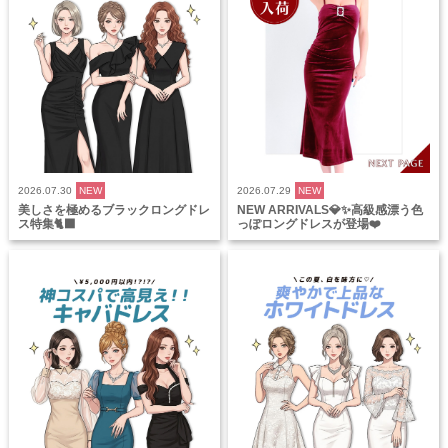
2026.07.30
NEW
2026.07.29
NEW
美しさを極めるブラックロングドレ
NEW ARRIVALS💎✨高級感漂う色
ス特集🐈‍⬛
っぽロングドレスが登場❤️