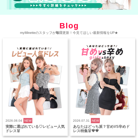
Blog
myMinetteのスタッフが
毎日
更新！今見てほしい最新情報をUP★
2026.08.04
NEW
2026.07.31
NEW
実際に選ばれている♡レビュー人気
あなたはどっち派？甘めVS辛めド
ドレス👗
レス特集👗💖🖤