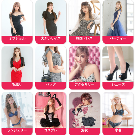
オフショル
大きいサイズ
韓国ドレス
パーティー
羽織り
バッグ
アクセサリー
シューズ
ランジェリー
コスプレ
浴衣
水着