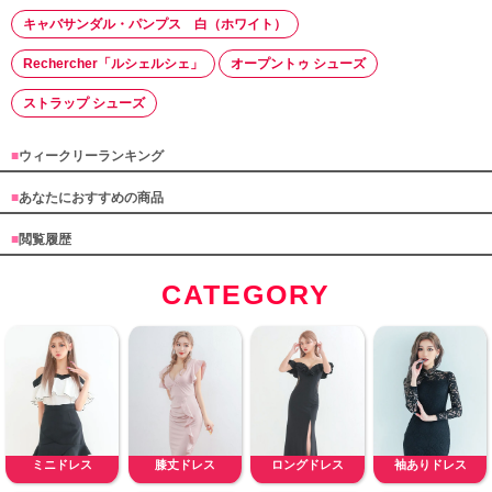
キャバサンダル・パンプス 白（ホワイト）
Rechercher「ルシェルシェ」
オープントゥ シューズ
ストラップ シューズ
■
ウィークリーランキング
■
あなたにおすすめの商品
■
閲覧履歴
CATEGORY
ミニドレス
膝丈ドレス
ロングドレス
袖ありドレス