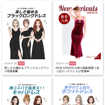
2026.07.30
NEW
2026.07.29
NEW
美しさを極めるブラックロングドレ
NEW ARRIVALS💎✨高級感漂う色
ス特集🐈‍⬛
っぽロングドレスが登場❤️