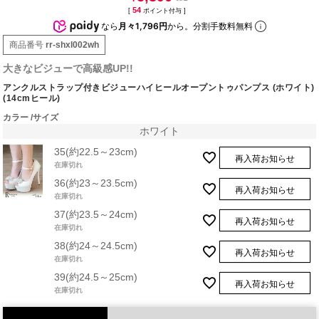
54
[
ポイント付与 ]
なら
月々1,796円
から。分割手数料無料
商品番号
rr-shxl002wh
大きなビジューで高級感UP!!
アンクルストラップ付きビジューハイヒールオープントゥパンプス (ホワイト)
(14cmヒール)
カラー
サイズ
ホワイト
35(約22.5～23cm)
再入荷お知らせ
在庫切れ
36(約23～23.5cm)
再入荷お知らせ
在庫切れ
37(約23.5～24cm)
再入荷お知らせ
在庫切れ
38(約24～24.5cm)
再入荷お知らせ
在庫切れ
39(約24.5～25cm)
再入荷お知らせ
在庫切れ