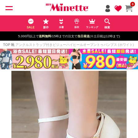
ペー
0
ジト
ップ
へ
SALE
新作
検索
水着
浴衣
ランキング
5,000円以上で
送料無料
/15時までの注文で
当日発送
(※土日祝は12時まで)
TOP
靴
アンクルストラップ付きビジューハイヒールオープントゥパンプス (ホワイト) (14