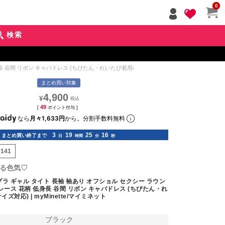
ペー
0
ジト
ップ
検索
へ
間 リボン キャバドレス (ちぴたん・れいたぴ着用/S~Lサイズ対応) | myMinette/マイミ
まとめ買い対象
4,900
¥
49
[
ポイント付与 ]
なら
月々1,633円
から。分割手数料無料
3
19
25
14
まとめ買い終了まで
日
時間
分
秒
9141
る色気♡
ラ ギャル タイト 長袖 袖あり オフショル セクシー ラウン
レース 花柄 低身長 谷間 リボン キャバドレス (ちぴたん・れ
イズ対応) | myMinette/マイミネット
ブラック