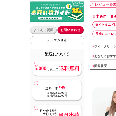
レビューを
タイトミニド
よくある質問
お問い合わせ
長袖ミニドレ
メルマガ登録
■
ウィークリーラ
配送について
■
あなたにおすす
5,000
送料無料
■
閲覧履歴
円以上で
799
送料一律
円
※離島は1,099円
※沖縄は2,000円
月〜金 15時
当日出荷
土日 12時