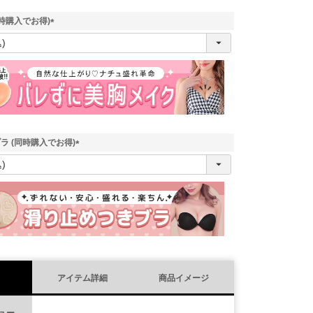
時購入でお得)
(
必
須
)
ラ (同時購入でお得)
(
必
須
)
アイテム詳細
商品イメージ
ュー