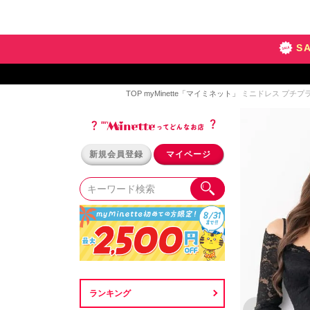
S
TOP
myMinette「マイミネット」
ミニドレス プチプラ 
新規会員登録
マイページ
ランキング