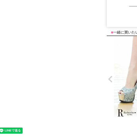
■
一緒に買いた