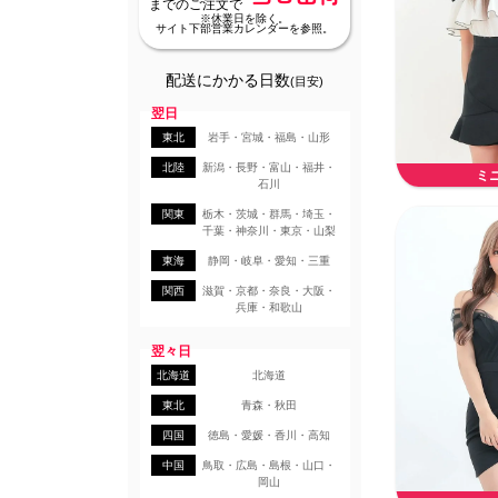
までのご注文で
※休業日を除く。
サイト下部営業カレンダーを参照。
配送にかかる日数
(目安)
翌日
東北
岩手・宮城・福島・山形
北陸
新潟・長野・富山・福井・
ミ
石川
関東
栃木・茨城・群馬・埼玉・
千葉・神奈川・東京・山梨
東海
静岡・岐阜・愛知・三重
関西
滋賀・京都・奈良・大阪・
兵庫・和歌山
翌々日
北海道
北海道
東北
青森・秋田
四国
徳島・愛媛・香川・高知
中国
鳥取・広島・島根・山口・
岡山