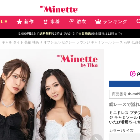
ALE
新作
水着
浴衣
ランキング
5,000円以上で
送料無料
/15時までの注文で
当日発送
(※土日祝は12時まで)
ギャル タイト 長袖 袖あり オフショル セクシー ラウンジ キャミソール レース 花柄 低身長 谷
商品番号
th-md
総レースで溢れ
ミニドレス プチプ
ジ キャミソール 
いたぴ着用/S~Lサ
カラー
サイズ