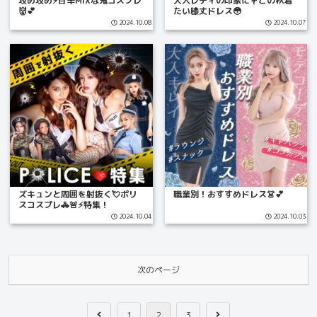
攻め攻め⚡️甘辛MIXな鬼コスプレ
大人レディの印象に💐この秋着
👹💕
たい膝丈ドレス😳
2024.10.08
2024.10.07
ズキュンと周囲を射抜く💘ポリ
職業別！おすすめドレス👗💕
スコスプレ🚓🚨⚡️特集！
2024.10.04
2024.10.03
次のページ
前
次
1
2
3