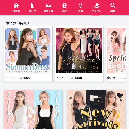
検索
SHOP
menu
SHOP
ドレス
勝負下着
浴衣
水着
コスプレ
検索
今人気の特集♪
サマードレス特集🌻
ナイトドレス特集🌃
春カラードレス特