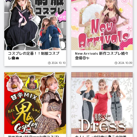
コスプレの定番！！制服コスプ
New Arrivals 新作コスプレ続々
レ🏫💼
登場😍✨
2024.10.10
2024.10.09