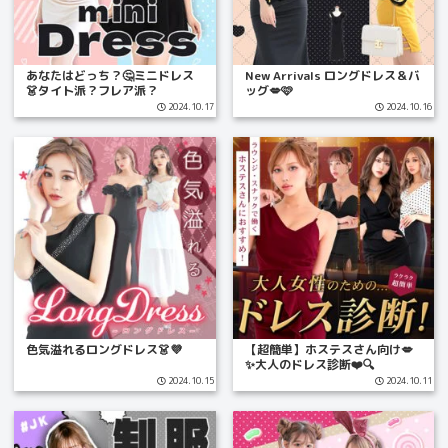
あなたはどっち？🤔ミニドレス
New Arrivals ロングドレス＆バ
👗タイト派？フレア派？
ッグ💋🩷
2024.10.17
2024.10.16
色気溢れるロングドレス👗💜
【超簡単】ホステスさん向け💋
✨大人のドレス診断❤️🔍
2024.10.15
2024.10.11