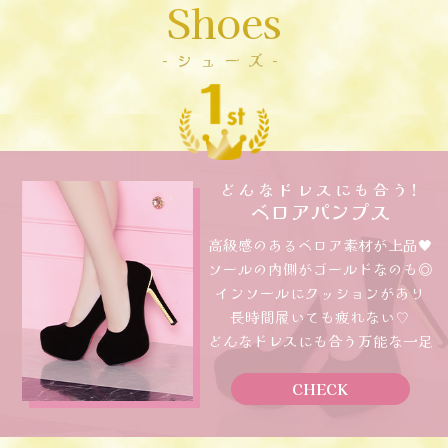
Shoes
-シューズ-
どんなドレスにも合う!
ベロアパンプス
高級感のあるベロア素材が上品🖤
ソールの内側がゴールドなのも◎
インソールにクッションがあり
長時間履いても疲れない♡
どんなドレスにも合う万能な一足
CHECK