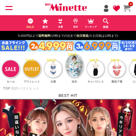
ペー
0
ジト
ップ
へ
SALE
新作
検索
水着
浴衣
ランキング
5,000円以上で
送料無料
/15時までの注文で
当日発送
(※土日祝は12時まで)
セール
アウトレット
水着
浴衣
キャバドレス
勝負下着
コ
TOP
2025 ベストヒット
BEST HIT