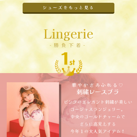
シューズをもっと見る
Lingerie
-勝負下着-
華やかさあふれる♡
刺繍レースブラ
ピンクのエレガント刺繍が美しい
ゴージャスランジェリー。
中央のゴールドチャームで
さらに高見えする
今年１の大人気アイテム！