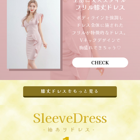
上品に大人スタイル
フリル膝丈ドレス
ボディラインを強調し
ドレス全体に施された
フリルが特徴的なドレス。
Vネックデザインで
胸盛れできちゃう♡
CHECK
膝丈ドレスをもっと見る
SleeveDress
-袖ありドレス-