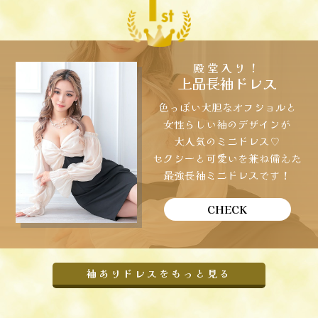
殿堂入り！
上品長袖ドレス
色っぽい大胆なオフショルと
女性らしい袖のデザインが
大人気のミニドレス♡
セクシーと可愛いを兼ね備えた
最強長袖ミニドレスです！
CHECK
袖ありドレスをもっと見る