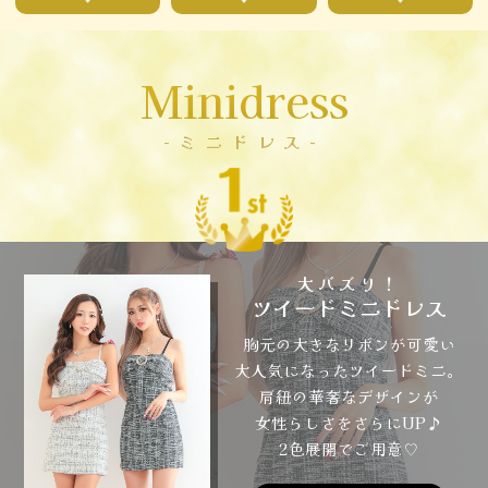
Minidress
-ミニドレス-
大バズり！
ツイードミニドレス
胸元の大きなリボンが可愛い
大人気になったツイードミニ。
肩紐の華奢なデザインが
女性らしさをさらにUP♪
2色展開でご用意♡