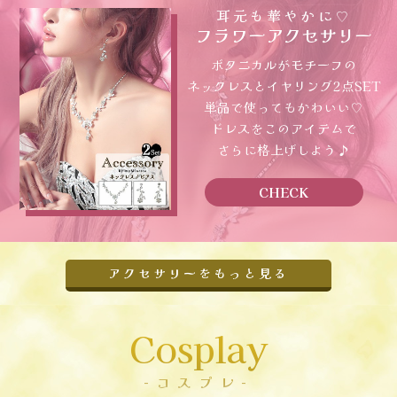
耳元も華やかに♡
フラワーアクセサリー
ボタニカルがモチーフの
ネックレスとイヤリング2点SET
単品で使ってもかわいい♡
ドレスをこのアイテムで
さらに格上げしよう♪
CHECK
アクセサリーをもっと見る
Cosplay
-コスプレ-