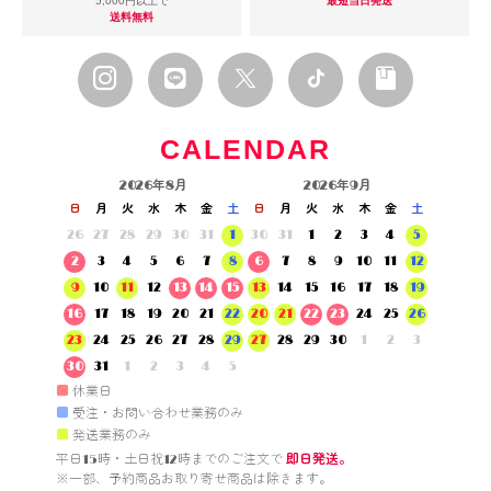
5,000円以上で
最短当日発送
送料無料
CALENDAR
2026年8月
2026年9月
日
月
火
水
木
金
土
日
月
火
水
木
金
土
26
27
28
29
30
31
1
30
31
1
2
3
4
5
2
3
4
5
6
7
8
6
7
8
9
10
11
12
9
10
11
12
13
14
15
13
14
15
16
17
18
19
16
17
18
19
20
21
22
20
21
22
23
24
25
26
23
24
25
26
27
28
29
27
28
29
30
1
2
3
30
31
1
2
3
4
5
■
休業日
■
受注・お問い合わせ業務のみ
■
発送業務のみ
平日15時・土日祝12時までのご注文で 
即日発送。
※一部、予約商品お取り寄せ商品は除きます。
