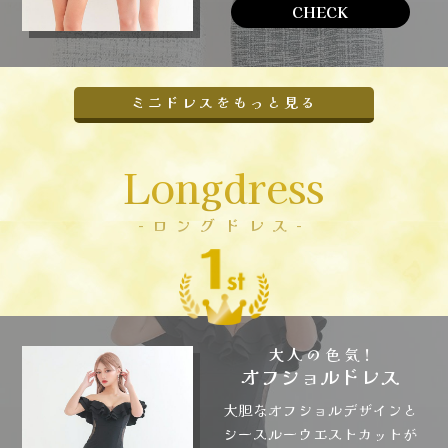
CHECK
ミニドレスをもっと見る
Longdress
-ロングドレス-
大人の色気!
オフショルドレス
大胆なオフショルデザインと
シースルーウエストカットが