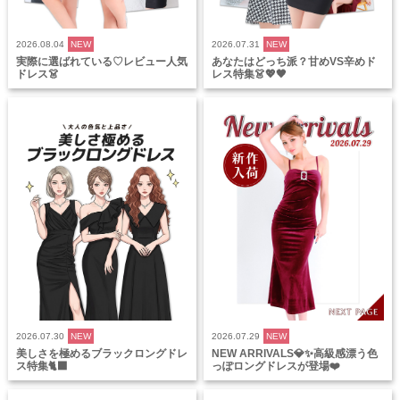
2026.08.04
NEW
2026.07.31
NEW
実際に選ばれている♡レビュー人気
あなたはどっち派？甘めVS辛めド
ドレス👗
レス特集👗💖🖤
2026.07.30
NEW
2026.07.29
NEW
美しさを極めるブラックロングドレ
NEW ARRIVALS💎✨高級感漂う色
ス特集🐈‍⬛
っぽロングドレスが登場❤️