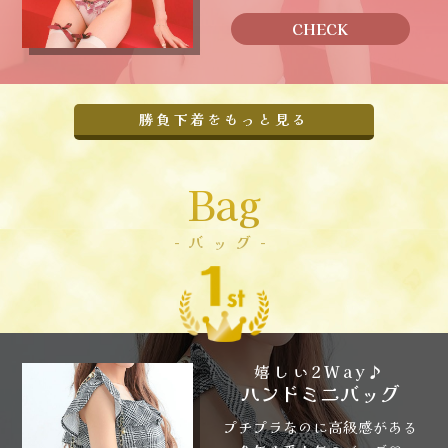
CHECK
勝負下着をもっと見る
Bag
-バッグ-
嬉しい2Way♪
ハンドミニバッグ
プチプラなのに高級感がある