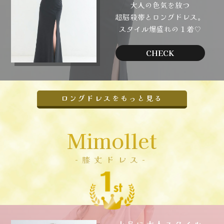
大人の色気を放つ
超脳殺帯とロングドレス。
スタイル爆盛れの１着♡
CHECK
ロングドレスをもっと見る
Mimollet
-膝丈ドレス-