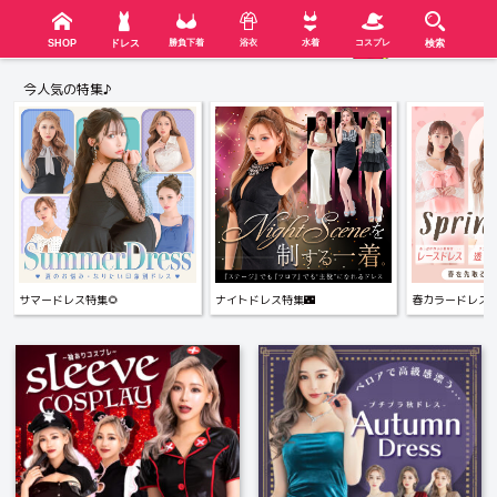
検索
SHOP
menu
SHOP
ドレス
勝負下着
浴衣
水着
コスプレ
検索
今人気の特集♪
サマードレス特集🌻
ナイトドレス特集🌃
春カラードレス特