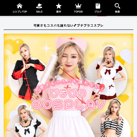
検索
SHOP
menu
コスプレTOP
SALE
新作
TOP100
ブログ
検索
可愛さもコスパも譲れない💕プチプラコスプレ