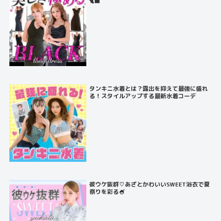
🐈‍⬛
タンキニ水着とは？露出を抑えて最強に盛れ
る！スタイルアップする最新水着コーデ
彼ウケ抜群♡あざとかわいいSWEET浴衣で夏
祭りを彩る🍧