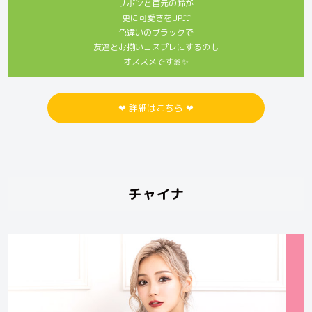
リボンと首元の鈴が
更に可愛さをUP⤴︎⤴︎
色違いのブラックで
友達とお揃いコスプレにするのも
オススメです🎀✨
❤︎ 詳細はこちら ❤︎
チャイナ