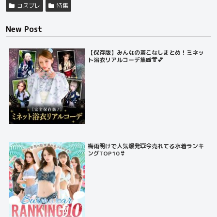
コスプレ
特集
New Post
【保存版】みんなの着こなしまとめ！ミネッ
ト浴衣リアルコーデ集📸👘💕
梅雨明けで人気爆発💥今売れてる水着ランキ
ングTOP10👙