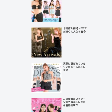
【新作入荷!!】ベロア
が輝く大人な１着🥀
実際に選ばれている
♡レビュー人気ドレ
ス👗
この夏着たい‼️シー
ン別で選ぶトレンド
水着特集💙🌴