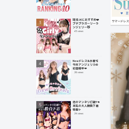
現役JKにおすすめ❤️
サマードレス
プチプラガーリーラ
ンジェリー😼
45 views
Newドレス&水着🫧
今井アンジェリカ©
初登場🫶💋
36 views
恋のマンネリ打破!!👊
本気の大人勝負下着
特集✨
34 views