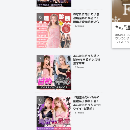
あなたに向いている
夜職業がわかる？！
簡単💕夜職診断🌙🔍
*⋆｡
33 views
寒い冬に必
ワンランク
してみてくださ
あなたはどっち派？
甘めVS辛めドレス特
集👗💖🖤
33 views
『地雷系😈⚡️VS👼💕
量産系』勝負下着！
あなたはどっちの“カ
ワイイ”を選ぶ？
31 views