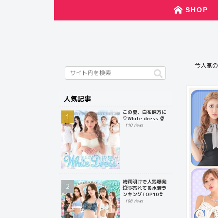
SHOP
今人気の
人気記事
この夏、白を味方に
♡White dress 🍨
110 views
梅雨明けで人気爆発
💥今売れてる水着ラ
ンキングTOP10👙
108 views