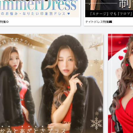
特集🌻
ナイトドレス特集🌃