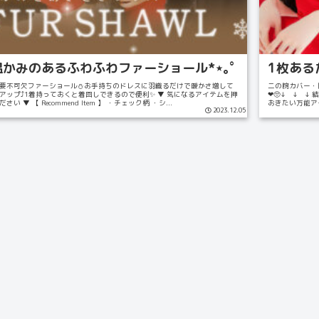
˚温かみのあるふわふわファーショール*⋆｡˚
1枚ある
要不可欠ファーショール⛄️お手持ちのドレスに羽織るだけで暖かさ増して
二の腕カバー・
アップ⤴︎1着持っておくと着回しできるので便利✨ ▼ 気になるアイテムを押
❤︎🥺↓ ↓
い ▼ 【 Recommend Item 】 ・チェック柄 ・シ...
おきたい万能アイテ
2023.12.05