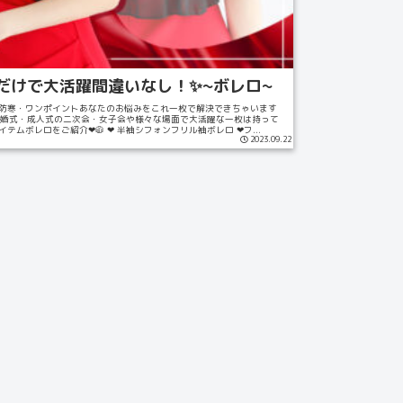
だけで大活躍間違いなし！✨~ボレロ~
防寒・ワンポイントあなたのお悩みをこれ一枚で解決できちゃいます
 ↓ 結婚式・成人式の二次会・女子会や様々な場面で大活躍な一枚は持って
ムボレロをご紹介❤︎🧥 ❤︎ 半袖シフォンフリル袖ボレロ ❤︎フ...
2023.09.22