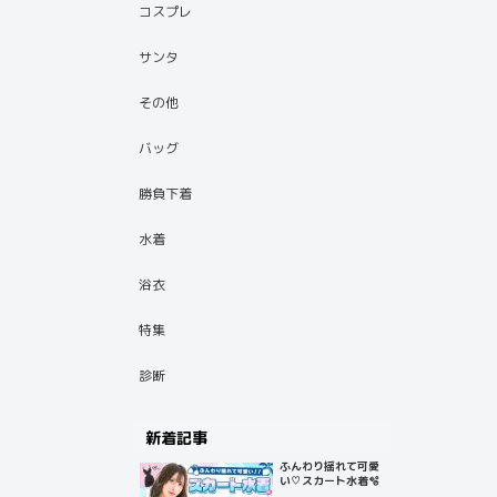
コスプレ
サンタ
その他
バッグ
勝負下着
水着
浴衣
特集
診断
新着記事
ふんわり揺れて可愛
い♡スカート水着🫧