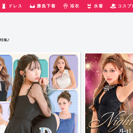
ドレス
勝負下着
浴衣
水着
コスプ
特集♪