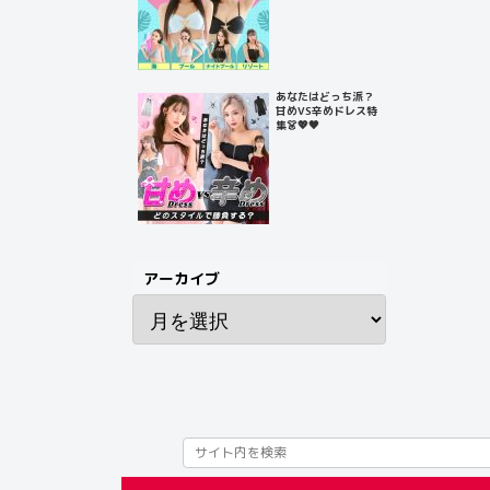
あなたはどっち派？
甘めVS辛めドレス特
集👗💖🖤
アーカイブ