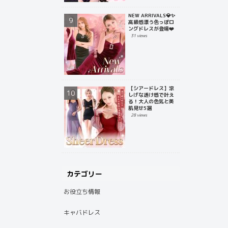
NEW ARRIVALS💎✨
高級感漂う色っぽロ
ングドレスが登場❤️
31 views
【シアードレス】涼
しげな透け感で叶え
る！大人の色気と美
肌見せ5選
28 views
カテゴリー
お役立ち情報
キャバドレス