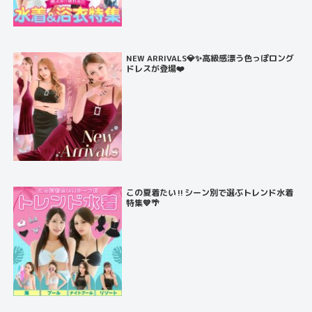
NEW ARRIVALS💎✨高級感漂う色っぽロング
ドレスが登場❤️
この夏着たい‼️シーン別で選ぶトレンド水着
特集💙🌴