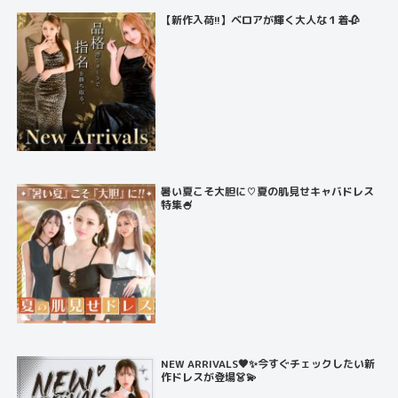
【新作入荷!!】ベロアが輝く大人な１着🥀
暑い夏こそ大胆に♡夏の肌見せキャバドレス
特集🍧
NEW ARRIVALS🖤✨今すぐチェックしたい新
作ドレスが登場👗💫