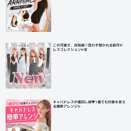
この可愛さ、反則級♡思わず惹かれる新作ド
レスコレクション✨👗
キャバドレスの着回し術💖1着でも印象を変え
る簡単アレンジ✨