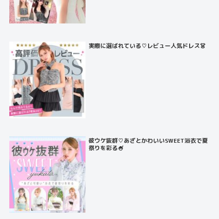
実際に選ばれている♡レビュー人気ドレス👗
彼ウケ抜群♡あざとかわいいSWEET浴衣で夏
祭りを彩る🍧