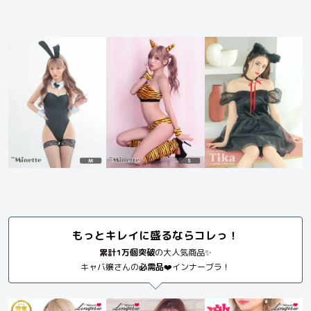
もっとキレイに盛るならコレっ！
累計1万個突破
の大人気商品✨
キャバ嬢さんの
必需品
❤️インナーブラ！