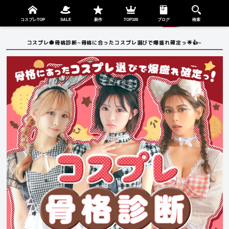
検索
SHOP
menu
コスプレTOP
SALE
新作
TOP100
ブログ
検索
コスプレ🎃骨格診断~骨格に合ったコスプレ選びで爆盛れ確定っ🌟👍~