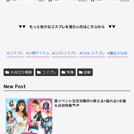
▼▼ もっと色々なコスプレを見たい方はこちらから ▼▼
コスプレ
小物アイテム
CUTEコスプレ
COOLコスプレ
露出少なめ
お役立ち情報
コスプレ
特集
診断
New Post
夏イベント完全攻略🌻✨映える!!盛れる!!水着
＆浴衣特集🌴🎆