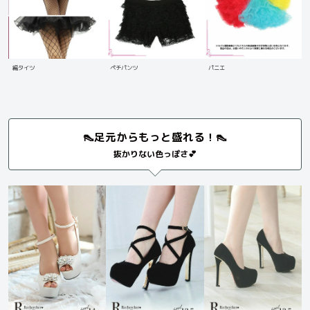
編タイツ
ペチパンツ
パニエ
👠足元からもっと盛れる！👠
抜かりない色っぽさ💕