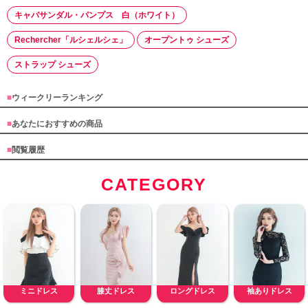
キャバサンダル・パンプス 白（ホワイト）
Rechercher「ルシェルシェ」
オープントゥ シューズ
ストラップ シューズ
■
ウィークリーランキング
■
あなたにおすすめの商品
■
閲覧履歴
CATEGORY
ミニドレス
膝丈ドレス
ロングドレス
袖ありドレス