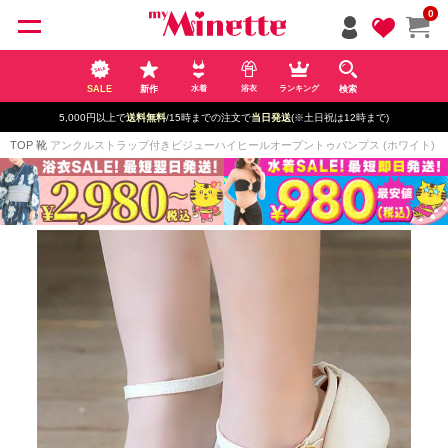
ペー
0
ジト
ップ
へ
SALE
新作
検索
水着
浴衣
ランキング
5,000円以上で
送料無料
/15時までの注文で
当日発送
(※土日祝は12時まで)
TOP
靴
アンクルストラップ付きビジューハイヒールオープントゥパンプス (ホワイト) (14