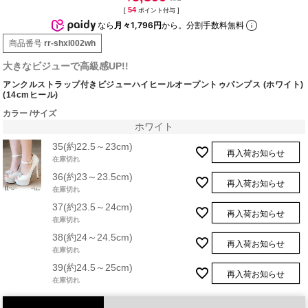
54
[
ポイント付与 ]
なら
月々1,796円
から。分割手数料無料
商品番号
rr-shxl002wh
大きなビジューで高級感UP!!
アンクルストラップ付きビジューハイヒールオープントゥパンプス (ホワイト)
(14cmヒール)
カラー
サイズ
ホワイト
35(約22.5～23cm)
再入荷お知らせ
在庫切れ
36(約23～23.5cm)
再入荷お知らせ
在庫切れ
37(約23.5～24cm)
再入荷お知らせ
在庫切れ
38(約24～24.5cm)
再入荷お知らせ
在庫切れ
39(約24.5～25cm)
再入荷お知らせ
在庫切れ