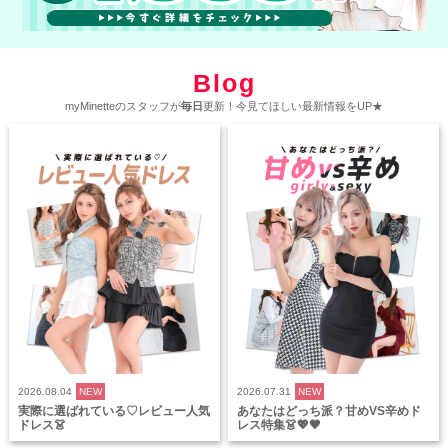
Blog
myMinetteのスタッフが
毎日
更新！今見てほしい最新情報をUP★
2026.08.04
NEW
2026.07.31
NEW
実際に選ばれている♡レビュー人気
あなたはどっち派？甘めVS辛めド
ドレス👗
レス特集👗💖🖤