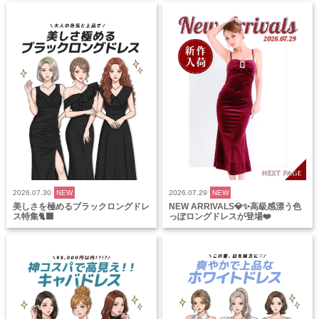
2026.07.30
NEW
2026.07.29
NEW
美しさを極めるブラックロングドレ
NEW ARRIVALS💎✨高級感漂う色
ス特集🐈‍⬛
っぽロングドレスが登場❤️