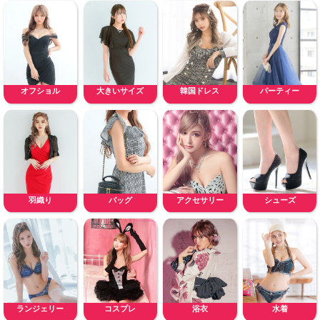
オフショル
大きいサイズ
韓国ドレス
パーティー
羽織り
バッグ
アクセサリー
シューズ
ランジェリー
コスプレ
浴衣
水着