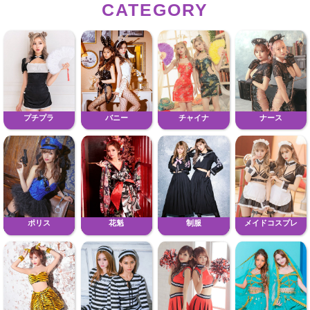
CATEGORY
プチプラ
バニー
チャイナ
ナース
ポリス
花魁
制服
メイドコスプレ