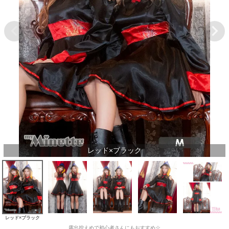
レッド×ブラック
レッド×ブラック
露出控えめで初心者さんにもおすすめ☆