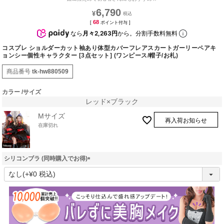
6,790
¥
68
[
ポイント付与 ]
なら
月々2,263円
から。分割手数料無料
コスプレ ショルダーカット袖あり体型カバーフレアスカートガーリーペアキ
ョンシー個性キャラクター [3点セット] (ワンピース/帽子/お札)
商品番号
tk-hw880509
カラー
サイズ
レッド×ブラック
Mサイズ
再入荷お知らせ
在庫切れ
シリコンブラ (同時購入でお得)
(
必
須
)