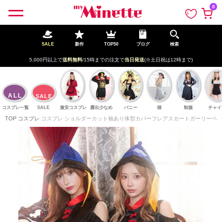
ペー
0
ジト
ップ
へ
SALE
新作
TOP50
ブログ
検索
新規登録で最大
2500円OFF!
ALL
SALE
コスプレ一覧
SALE
激安コスプレ
露出少なめ
バニー
猫
制服
チャイ
TOP
コスプレ
コスプレ ショルダーカット袖あり体型カバーフレアスカートガーリーペアキョ