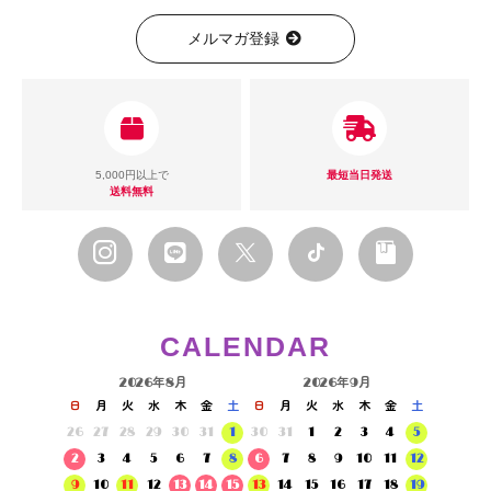
メルマガ登録
5,000円以上で
最短当日発送
送料無料
CALENDAR
2026年8月
2026年9月
日
月
火
水
木
金
土
日
月
火
水
木
金
土
26
27
28
29
30
31
1
30
31
1
2
3
4
5
2
3
4
5
6
7
8
6
7
8
9
10
11
12
9
10
11
12
13
14
15
13
14
15
16
17
18
19