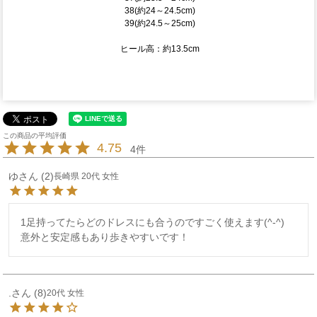
38(約24～24.5cm)
39(約24.5～25cm)
ヒール高：約13.5cm
4.75
4
ゆ
2
長崎県
20代
女性
1足持ってたらどのドレスにも合うのですごく使えます(^-^)

意外と安定感もあり歩きやすいです！
.
8
20代
女性