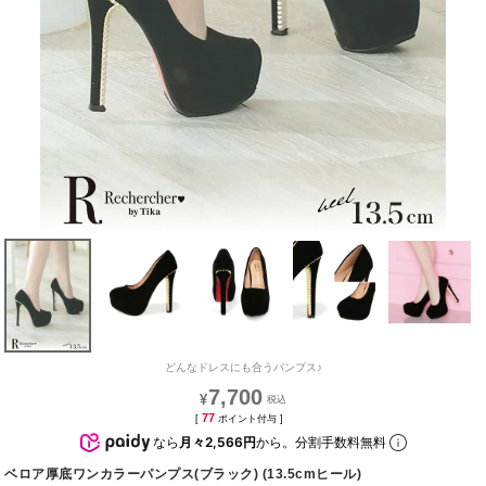
どんなドレスにも合うパンプス♪
7,700
¥
77
[
ポイント付与 ]
なら
月々2,566円
から。分割手数料無料
ベロア厚底ワンカラーパンプス(ブラック) (13.5cmヒール)