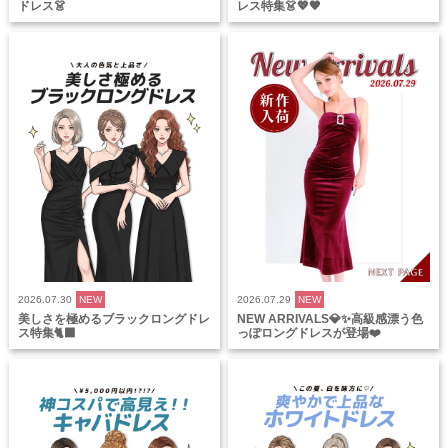
ドレス👗
レス特集👗💖🖤
2026.07.30
NEW
2026.07.29
NEW
美しさを極めるブラックロングドレ
NEW ARRIVALS💎✨高級感漂う色
ス特集🐈‍⬛
っぽロングドレスが登場❤️