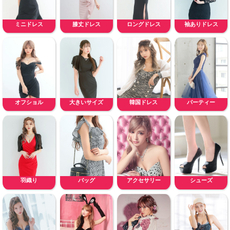
ミニドレス
膝丈ドレス
ロングドレス
袖ありドレス
オフショル
大きいサイズ
韓国ドレス
パーティー
羽織り
バッグ
アクセサリー
シューズ