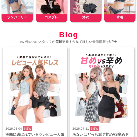
ランジェリー
コスプレ
浴衣
水着
Blog
myMinetteのスタッフが
毎日
更新！今見てほしい最新情報をUP★
2026.08.04
NEW
2026.07.31
NEW
実際に選ばれている♡レビュー人気
あなたはどっち派？甘めVS辛めド