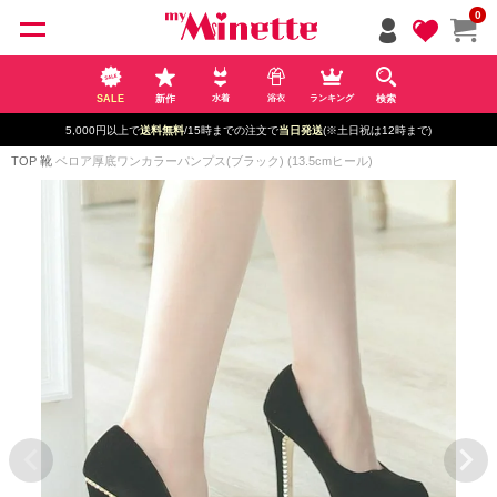
ペー
0
ジト
ップ
へ
SALE
新作
検索
水着
浴衣
ランキング
5,000円以上で
送料無料
/15時までの注文で
当日発送
(※土日祝は12時まで)
TOP
靴
ベロア厚底ワンカラーパンプス(ブラック) (13.5cmヒール)