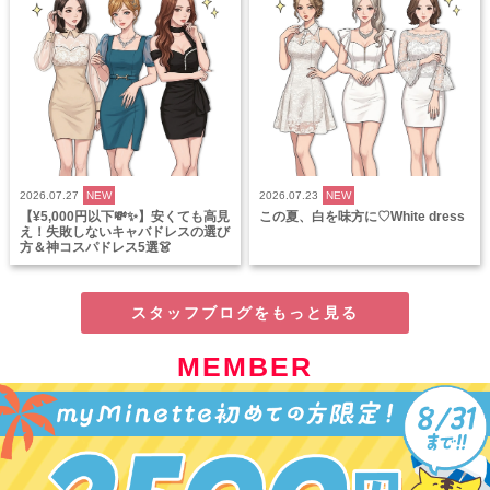
2026.07.27
NEW
2026.07.23
NEW
【¥5,000円以下💸✨】安くても高見
この夏、白を味方に♡White dress
え！失敗しないキャバドレスの選び
方＆神コスパドレス5選👗
スタッフブログをもっと見る
MEMBER