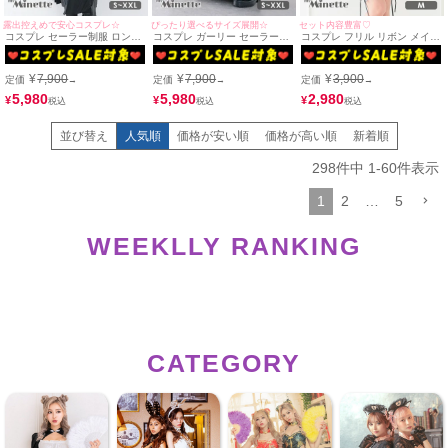
露出控えめで安心コスプレ☆
ぴったり選べるサイズ展開☆
セット内容豊富♡
コスプレ セーラー制服 ロング
コスプレ ガーリー セーラー制
コスプレ フリル リボン メイド
ドラゴン刺繍 体型カバー ガー
服 ドラゴン刺繍 ロング丈 体型
フレアスカート ガーリー プチ
リー[4点セット](セーラー服上
カバー[4点セット](セーラー服
プラ [7点セット] (ワンピース/
下/スカーフ/ソックス)(S～
上下/スカーフ/ソックス)(S～
エプロン/チョーカー/カフス/カ
¥
7,900
¥
7,900
¥
3,900
定価
定価
定価
→
→
→
XXL)
XXL)
チューシャ/ガーターリング/装
飾リボン×3)(Mサイズ)
5,980
5,980
2,980
¥
¥
¥
並び替え
人気順
価格が安い順
価格が高い順
新着順
298
件中
1
-
60
件表示
1
2
…
5
WEEKLLY RANKING
CATEGORY