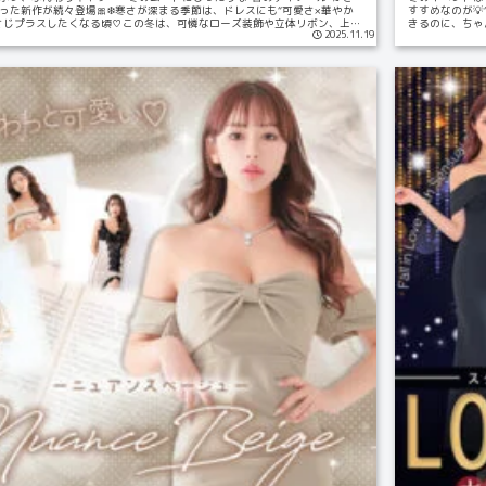
った新作が続々登場🎀❄️寒さが深まる季節は、ドレスにも“可愛さ×華やか
すすめなのが💡
さじプラスしたくなる頃♡この冬は、可憐なローズ装飾や立体リボン、上品
きるのに、ちゃ
2025.11.19
安心し...