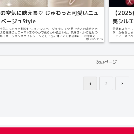
 冬の空気に映える♡ じゅわっと可愛いニュ
【202
ベージュStyle
美シルエ
空気にふわっと馴染む“ニュアンスベージュ”は、ひと目で大人の余裕と可
美盛れスタイル
える魔法のカラー♡✨まろやかで柔らかい色合いは、肌をきれいに見せつ
が、女性らしさ
ルミネーションやナイトシーンでも上品に輝いてくれる❄️💫 この特集で
ーティーやイベ
2025.11.17
らも、過度...
次のページ
次
1
2
へ