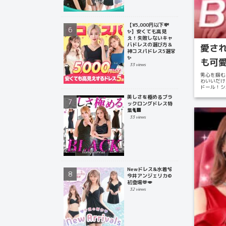
【¥5,000円以下💸
✨】安くても高見
え！失敗しないキャ
バドレスの選び方＆
愛さ
神コスパドレス5選👗
✨
も可
33 views
男心を掴む
わいいだけ
ドール！シ
ドキッとさ.
美しさを極めるブラ
ックロングドレス特
集🐈‍⬛
33 views
Newドレス&水着🫧
今井アンジェリカ©
初登場🫶💋
32 views