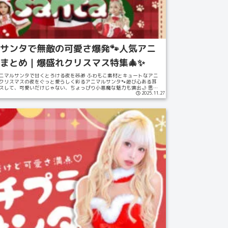
サンタで無敵の可愛さ爆発🐾人気アニ
まとめ｜爆盛れクリスマス特集🎄✨
ニマルサンタで甘くとろける夜を🧸🎁 ふわもこ素材とキュートなアニ
クリスマスの夜をぐっと愛らしく彩るアニマルサンタ🐾遊び心ある耳
スして、可愛いだけじゃない、ちょっぴり小悪魔な魅力も演出🌙 思わ
2025.11.27