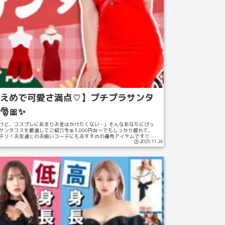
えめで可愛さ満点♡】プチプラサンタ
🎀✨
けど、コスプレにあまりお金はかけたくない…」そんなあなたにぴっ
ンタコスを厳選してご紹介🎅🎀3,000円台～でもしっかり盛れて、
チリ！お友達とのお揃いコーデにもおすすめの優秀アイテムです♡ ワ
2025.11.24