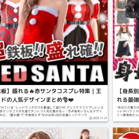
鉄板】盛れる🔥赤サンタコスプレ特集｜王
【身長別
ドの人気デザインまとめ🎅❤️
れる最強
れている” レッドサンタだけを厳選して紹介!!!!! クリスマスコスプレといえ
“あなたの魅力
赤サンタコスが王道でダントツ人気を集めるッ！🎅💕毎年いろんなデザイ
ットやバランス
れど、“盛れ確”で“失敗知らず”なのは赤×白の定番レッドサンタ ...
イン高身長さん
2025.11.21
限に活...