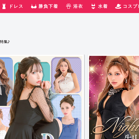
ドレス
勝負下着
浴衣
水着
コスプ
特集♪