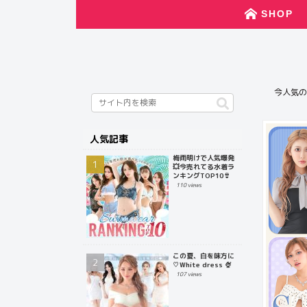
SHOP
今人気の
人気記事
梅雨明けで人気爆発
💥今売れてる水着ラ
ンキングTOP10👙
110 views
この夏、白を味方に
♡White dress 🍨
107 views