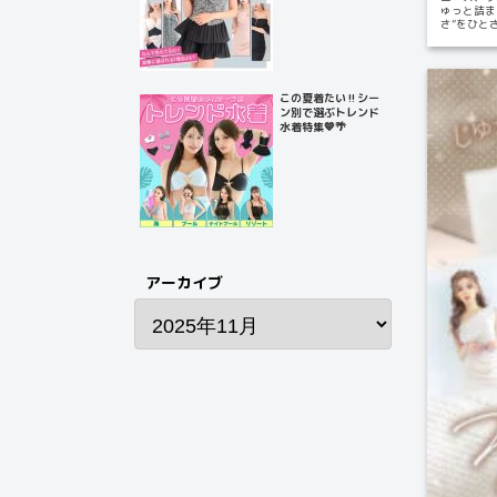
ゅっと詰ま
さ”をひと
に揺...
この夏着たい‼️シー
ン別で選ぶトレンド
水着特集💙🌴
アーカイブ