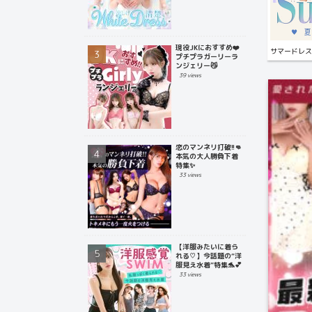
現役JKにおすすめ❤️
サマードレス
プチプラガーリーラ
ンジェリー😼
39 views
恋のマンネリ打破!!👊
本気の大人勝負下着
特集✨
33 views
【洋服みたいに着ら
れる♡】今話題の“洋
服見え水着”特集🐬💕
33 views