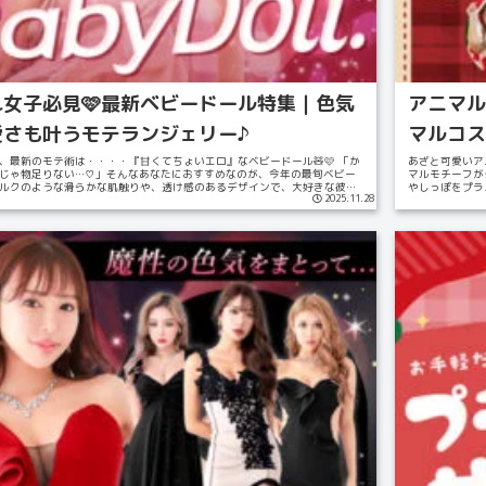
れ女子必見🩷最新ベビードール特集｜色気
アニマル
愛さも叶うモテランジェリー♪
マルコス
、最新のモテ術は・・・・『甘くてちょいエロ』なベビードール🧸🩷 「か
あざと可愛いア
じゃ物足りない…♡」そんなあなたにおすすめなのが、今年の最旬ベビー
マルモチーフが
ルクのような滑らかな肌触りや、透け感のあるデザインで、大好きな彼を
やしっぽをプラ
2025.11.28
..
ず抱きし...