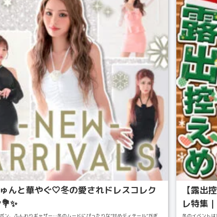
️きゅんと華やぐ🤍冬の愛されドレスコレク
【露出控
💐✨
レ特集｜
ボン、ふんわりギャザー…冬のムードにぴったりな“甘めディテール”がぎ
冬のイベントは