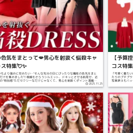
の色気をまとって💋男心を射抜く悩殺キャ
【予算控
ス特集💘✨
コス特集
つもより強めに攻めたい…”そんな気分の日にぴったりな魔性の色気をまと
「可愛く着たい
だけを集めました💘視線をさらうシルエット、ドキッとさせる肌見せ、近
たりのプチプラサ
の“特別感”ただセクシーなだけじゃなくて、男心を射抜くポイント満載🏹
写真映えもバッ
2025.11.25
ンポイ...