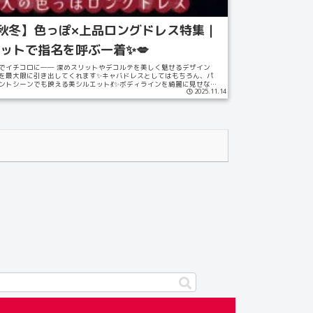
5秋冬】色っぽ×上品ロングドレス特集｜
ットで指名を呼ぶ一着✨💋
でイチコロに―― 深めスリットやデコルテを美しく魅せるデザイン
を最大限に引き出してくれます✨キャバドレスとしてはもちろん、パ
ントシーンでも映える美シルエット💃✨ボディラインを綺麗に見せなが
2025.11.14