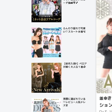
ーデ集📸👘💕
ふんわり揺れて可愛
い♡スカート水着🫧
【新作入荷!!】ベロア
が輝く大人な１着🥀
🎀❄
実際に選ばれている
♡レビュー人気ドレ
ション
ス👗
ローズ、リ