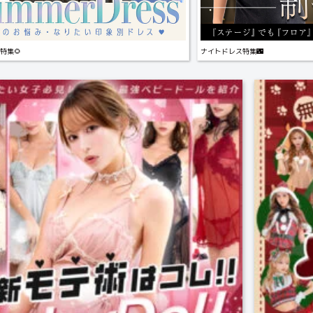
特集🌻
ナイトドレス特集🌃