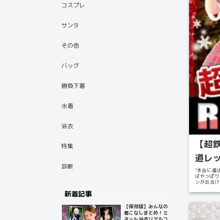
コスプレ
サンタ
その他
バッグ
勝負下着
水着
浴衣
【超
特集
道レッ
診断
“本当に選ば
ばやっぱり
ンが出るけ
新着記事
【保存版】みんなの
着こなしまとめ！ミ
ネット浴衣リアルコ