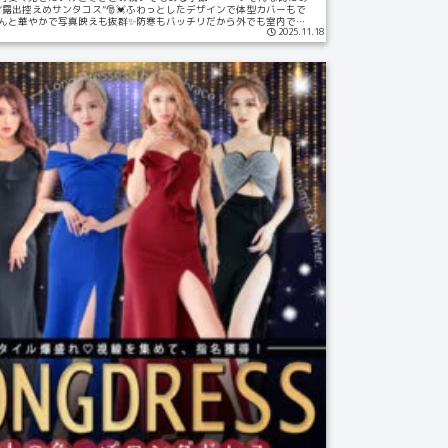
“露出控えめサンタコス”🎅💓ふわっとしたデザインで体型カバーもで
んと華やかで写真映えも抜群✨防寒もバッチリだから外でも室内でも
2025.11.18