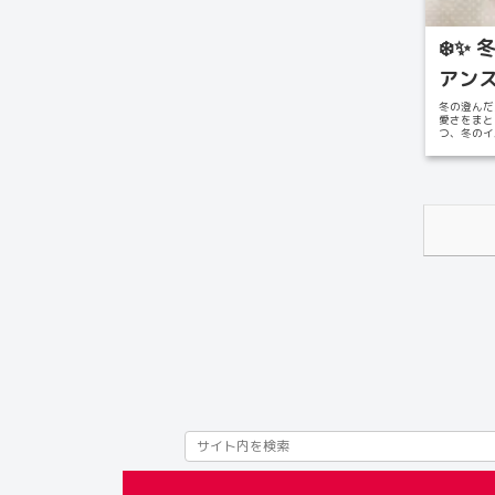
❄️✨
アンス
冬の澄んだ
愛さをまと
つ、冬のイ
は、じゅ...