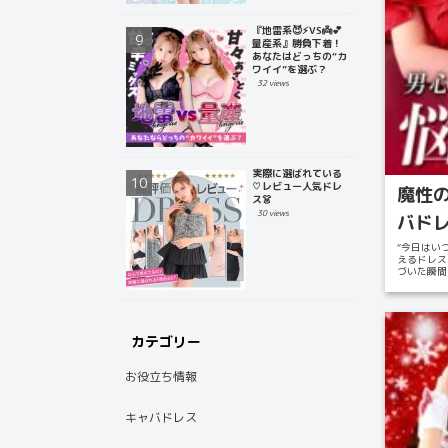
『地雷系😈⚡️VS👼💕
量産系』勝負下着！
あなたはどっちの“カ
ワイイ”を選ぶ？
32 views
実際に選ばれている
♡レビュー人気ドレ
魔性
ス👗
30 views
バドレ
“今日はい
えるドレス
づいた瞬間
同伴や...
カテゴリー
お役立ち情報
キャバドレス