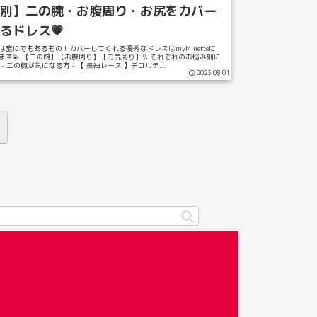
別】二の腕・お腹周り・お尻をカバー
るドレス💗
誰にでもあるもの！カバーしてくれる優秀なドレスはmyMinetteに
ます💫 【二の腕】【お腹周り】【お尻周り】\\ それぞれのお悩み別に
 - 二の腕が気になる方 - 【 長袖レース 】デコルテ...
2023.08.01