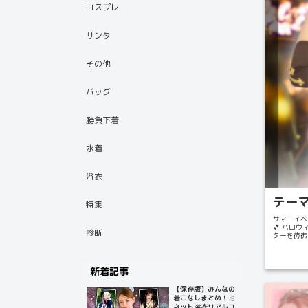
コスプレ
サンタ
その他
バッグ
勝負下着
水着
浴衣
テーマ
特集
サマーイベ
💕 ハロ
診断
ターを彷彿
のマン...
新着記事
【保存版】みんなの
着こなしまとめ！ミ
ネット浴衣リアルコ