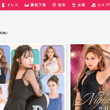
ドレス
勝負下着
浴衣
水着
コスプ
特集♪