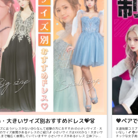
・大きいサイズ別おすすめドレス💝👗
🖤ペア
ズに合うドレスがない😢💦なんて経験の方におすすめ❕の小さいサイズ・大
王道制服コスプ
のサイズ展開があるドレスのご紹介🎵 小さいサイズはXXXSから！大きいサ
いなし！💕 
XLまで幅広く展開していています💛 小さいサイズがあるドレス 立体フレ...
チックな女子高