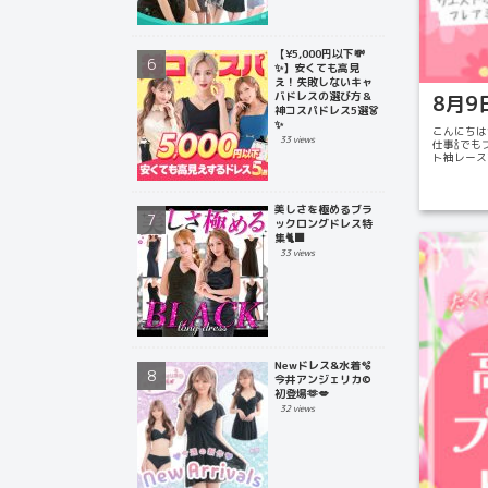
【¥5,000円以下💸
✨】安くても高見
え！失敗しないキャ
バドレスの選び方＆
8月9日
神コスパドレス5選👗
✨
こんにちは
33 views
仕事🍾で
ト袖レース
ラ見え...
美しさを極めるブラ
ックロングドレス特
集🐈‍⬛
33 views
Newドレス&水着🫧
今井アンジェリカ©
初登場🫶💋
32 views