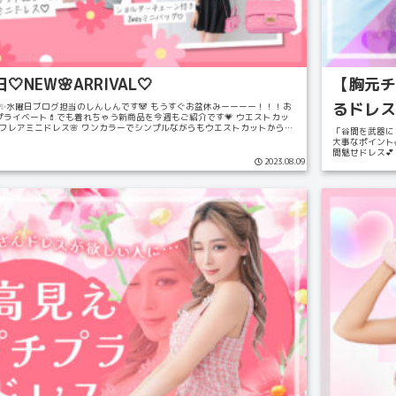
🤍NEW🌸ARRIVAL🤍
【胸元チ
るドレス
✨水曜日ブログ担当のしんしんです🐼 もうすぐお盆休みーーーー！！！お
もプライベート💄でも着れちゃう新商品を今週もご紹介です💗 ウエストカッ
フレアミニドレス🌸 ワンカラーでシンプルながらもウエストカットからチ
「谷間を武器に
大事なポイント🌿
間魅せドレス💕
2023.08.09