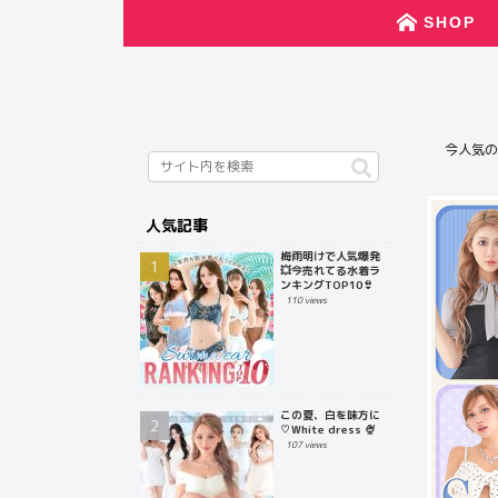
SHOP
今人気の
人気記事
梅雨明けで人気爆発
💥今売れてる水着ラ
ンキングTOP10👙
110 views
この夏、白を味方に
♡White dress 🍨
107 views