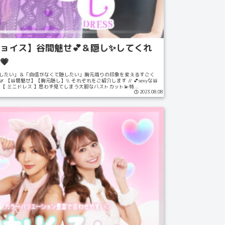
ョイス】谷間魅せ💕＆隠し✨してくれ
💗
したい」＆「自信がなくて隠したい」胸元周りの印象を変えるすごく
 【谷間魅せ】【胸元隠し】\\ それぞれをご紹介します // 💕sexyな谷
 【 ミニドレス 】思わず見てしまう大胆なバストカット💫特...
2023.08.08