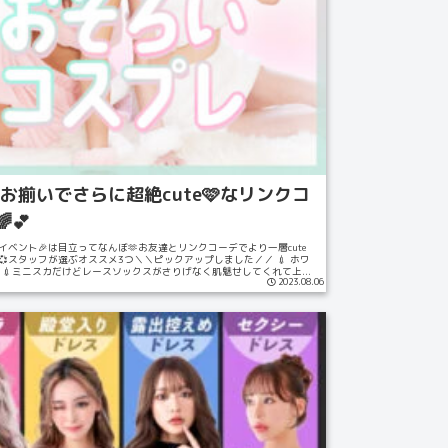
お揃いでさらに超絶cute🩷なリンクコ
💕
イベント🎉は目立ってなんぼ🫶お友達とリンクコーデでより一層cute
💞スタッフが選ぶオススメ3つ＼＼ピックアップしました／／ 💉 ホワ
ク 💉ミニスカだけどレースソックスがさりげなく肌魅せしてくれて上...
2023.08.06