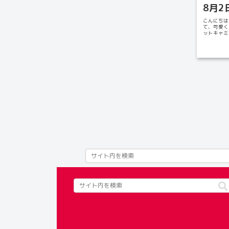
8月2日
こんにちは
て、可愛く
ットキャミ
色展開...