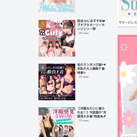
現役JKにおすすめ❤️
サマードレス
プチプラガーリーラ
ンジェリー😼
39 views
恋のマンネリ打破!!👊
本気の大人勝負下着
特集✨
33 views
【洋服みたいに着ら
れる♡】今話題の“洋
服見え水着”特集🐬💕
33 views