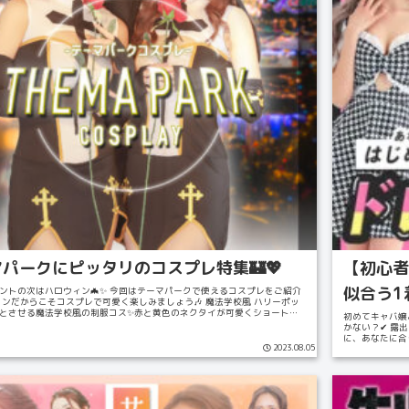
パークにピッタリのコスプレ特集🏰💖
【初心者
似合う1
ントの次はハロウィン🦇✨ 今回はテーマパークで使えるコスプレをご紹介
ウィンだからこそコスプレで可愛く楽しみましょう🎶 魔法学校風 ハリーポッ
とさせる魔法学校風の制服コス✨赤と黄色のネクタイが可愛くショート丈
初めてキャバ嬢
かない？✔ 露
に、あなたに合
2023.08.05
診...