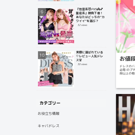
『地雷系😈⚡️VS👼💕
量産系』勝負下着！
あなたはどっちの“カ
ワイイ”を選ぶ？
32 views
実際に選ばれている
♡レビュー人気ドレ
お値段
ス👗
30 views
ドレスのバ
必見❕のプ
段以上の物
カテゴリー
お役立ち情報
キャバドレス