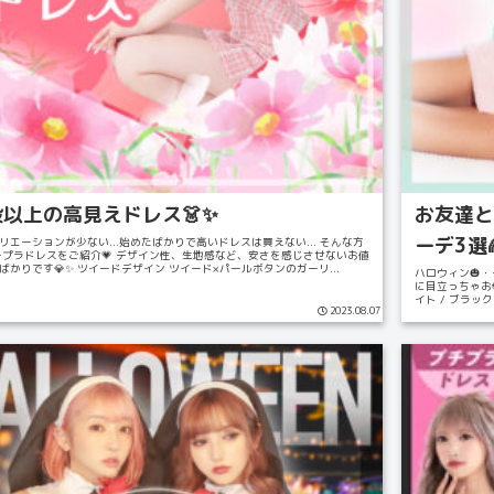
以上の高見えドレス👗✨
お友達と
ーデ3選
リエーションが少ない...始めたばかりで高いドレスは買えない... そんな方
チプラドレスをご紹介💗 デザイン性、生地感など、安さを感じさせないお値
ばかりです💎✨ ツイードデザイン ツイード×パールボタンのガーリ...
ハロウィン🎃・
に目立っちゃお
イト / ブラッ
2023.08.07