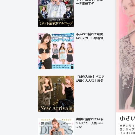
ーデ集📸👘💕
ふんわり揺れて可愛
い♡スカート水着🫧
【新作入荷!!】ベロア
が輝く大人な１着🥀
小さい
実際に選ばれている
♡レビュー人気ドレ
自分のサイ
ス👗
きいサイズ
イズはXX