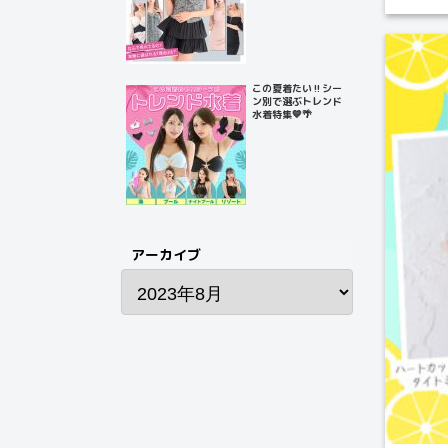
この夏着たい‼️シー
ン別で選ぶトレンド
水着特集💙🌴
アーカイブ