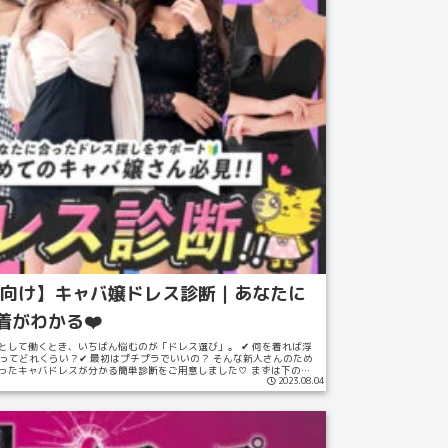
向け】キャバ嬢ドレス診断｜あなたに
着がわかる❤️
として働くとき、いちばん悩むのが「ドレス選び」。 ✔ 何を着れば浮
出ってどれくらい？✔ 最初はプチプラでいいの？ そんな新人さんのため
ったキャバドレスが分かる簡単診断をご用意しました♡ まずは下の
2023.08.04