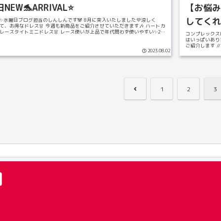
NEW🐬ARRIVAL⭐️
【お悩み
してくれ
✨水曜日ブログ担当のしんしんです🐼 8月に突入いたしました💜涼しく
て、お得なドレス👗 今週も新商品をご紹介させていただきます🎶 ハートカ
レースタイトミニドレス👗 レース使いが上品で年代問わず使いやすい✨2
コンプレックスは
はいっぱいあり
ご紹介します //
2023.08.02
前
1
2
3
へ