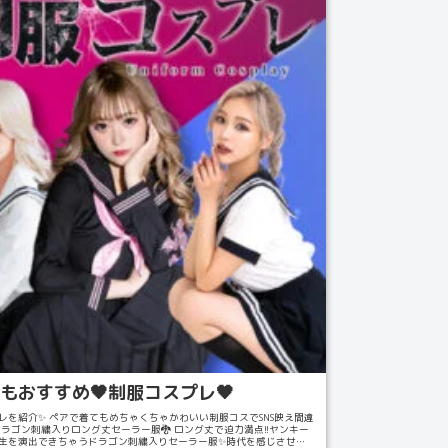
でもおすすめ🖤制服コスプレ🖤
レを紹介✨ ペアで着てもめちゃくちゃかわいい制服コスでSNS映え間違
ドラゴン刺繍入りロング丈セーラー服🐉 ロング丈で迫力満点!!ヤンキー
生を演出できちゃうドラゴン刺繍入りセーラー服✨時代を感じさせ