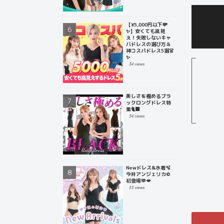
【¥5,000円以下💸
✨】安くても高見
え！失敗しないキャ
バドレスの選び方＆
神コスパドレス5選👗
✨
34 views
美しさを極めるブラ
ックロングドレス特
集🐈‍⬛
34 views
Newドレス&水着🫧
今井アンジェリカ©
初登場🫶💋
33 views