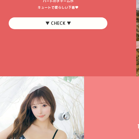
ハートのチャームが
キュートで愛らしい下着🖤
▼ CHECK ▼