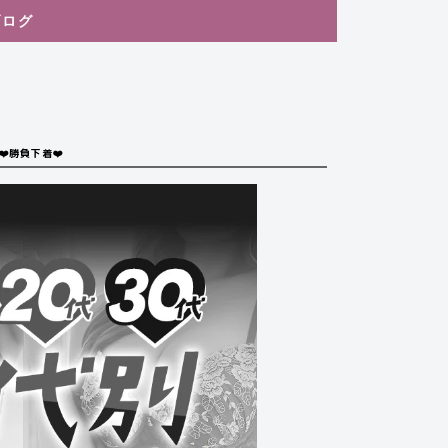
ブログ
️勝負下着❤️