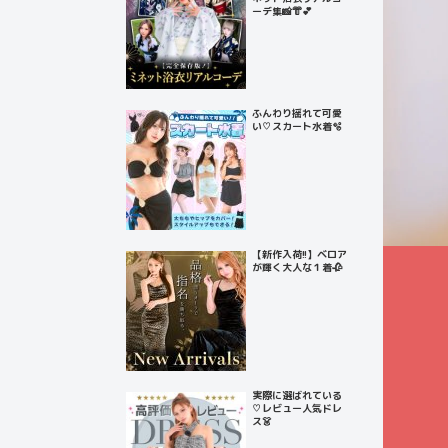
ーデ集📸👘💕
ふんわり揺れて可愛
い♡スカート水着🫧
【新作入荷!!】ベロア
が輝く大人な１着🥀
実際に選ばれている
♡レビュー人気ドレ
ス👗