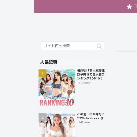
人気記事
梅雨明けで人気爆発
💥今売れてる水着ラ
ンキングTOP10👙
110 views
この夏、白を味方に
♡White dress 🍨
108 views