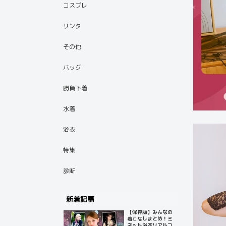
コスプレ
サンタ
その他
バッグ
勝負下着
水着
浴衣
特集
診断
新着記事
【保存版】みんなの
着こなしまとめ！ミ
ネット浴衣リアルコ