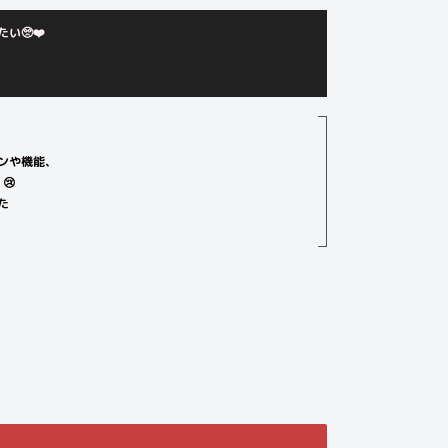
い🥺❤️
！
ンや機能、
😢
た