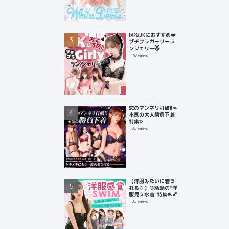
現役JKにおすすめ❤️
プチプラガーリーラ
ンジェリー😼
40 views
恋のマンネリ打破!!👊
本気の大人勝負下着
特集✨
35 views
【洋服みたいに着ら
れる♡】今話題の“洋
服見え水着”特集🐬💕
35 views