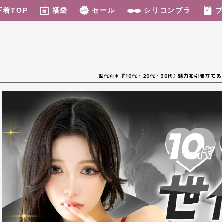
下着TOP
福袋
セール
シリコンブラ
世代別👩『10代・20代・30代』魅力を引き立てる❤