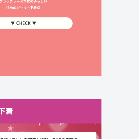
ブラックレースが女の子らしい
甘めのガーリー下着😉
▼ CHECK ▼
下着