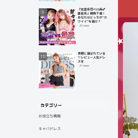
『地雷系😈⚡️VS👼💕
量産系』勝負下着！
あなたはどっちの“カ
ワイイ”を選ぶ？
32 views
実際に選ばれている
♡レビュー人気ドレ
ス👗
31 views
カテゴリー
お役立ち情報
キャバドレス