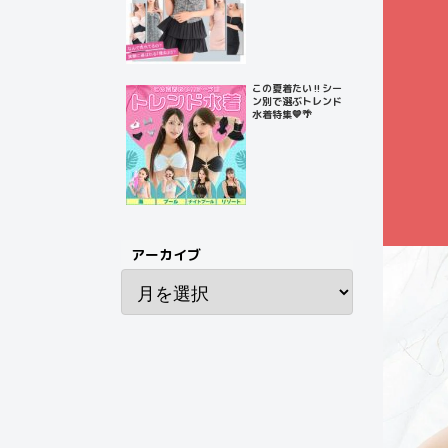
この夏着たい‼️シー
ン別で選ぶトレンド
水着特集💙🌴
アーカイブ