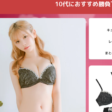
10代におすすめ勝負
キ
レ
まと