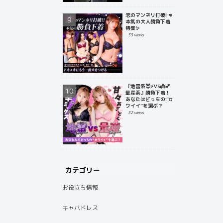
恋のマンネリ打破!!👊
本気の大人勝負下着
特集✨
33 views
『地雷系😈⚡️VS👼💕
量産系』勝負下着！
あなたはどっちの“カ
ワイイ”を選ぶ？
32 views
カテゴリー
お役立ち情報
キャバドレス