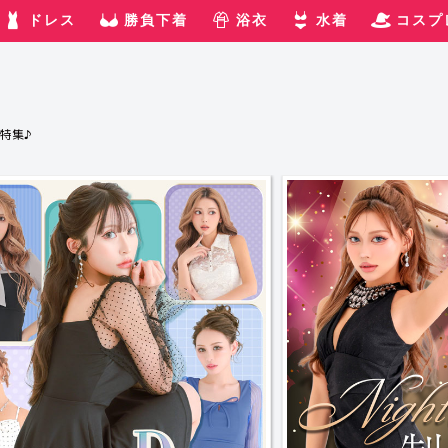
ドレス
勝負下着
浴衣
水着
コスプ
特集♪