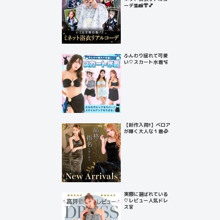
ーデ集📸👘💕
ふんわり揺れて可愛
い♡スカート水着🫧
【新作入荷!!】ベロア
が輝く大人な１着🥀
実際に選ばれている
♡レビュー人気ドレ
ス👗