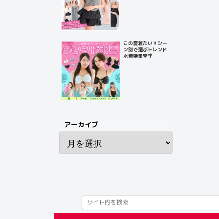
この夏着たい‼️シー
ン別で選ぶトレンド
水着特集💙🌴
アーカイブ