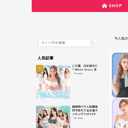
SHOP
今人気の
人気記事
この夏、白を味方に
♡White dress 🍨
74 views
梅雨明けで人気爆発
💥今売れてる水着ラ
ンキングTOP10👙
66 views