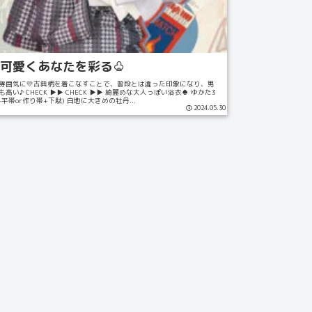
可愛くあなたを彩る♧
い雰囲気に💛古典柄を着こなすことで、普段とは違った印象になり、男
い♪ CHECK ▶︎▶︎ CHECK ▶︎▶︎ 綺麗めな大人っぽい浴衣♠️ ゆかた3
+平帯or作り帯+下駄) 白地に大きめの牡丹...
2024.05.30