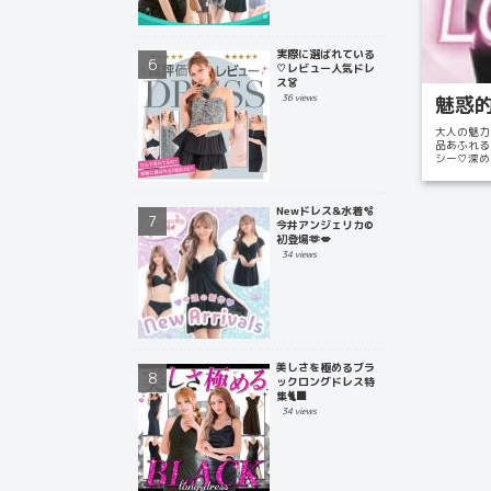
実際に選ばれている
♡レビュー人気ドレ
ス👗
魅惑的
36 views
大人の魅力
品あふれる
シー♡深め
もセ...
Newドレス&水着🫧
今井アンジェリカ©
初登場🫶💋
34 views
美しさを極めるブラ
ックロングドレス特
集🐈‍⬛
34 views