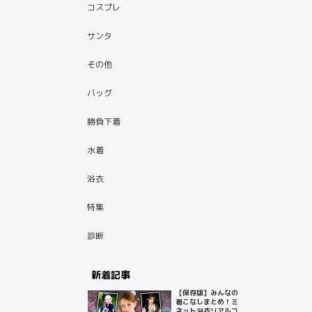
コスプレ
サンタ
その他
バッグ
勝負下着
水着
浴衣
特集
診断
新着記事
【保存版】みんなの
着こなしまとめ！ミ
ネット浴衣リアルコ