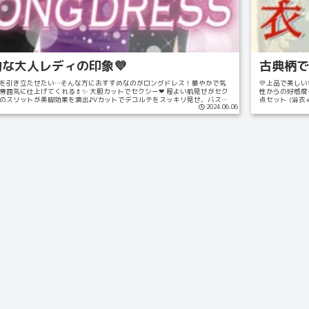
な大人レディの印象💜
古典柄で
を引き立たせたい…そんな方におすすめなのがロングドレス！華やかで気
💛上品で美し
雰囲気に仕上げてくれる💄✨ 大胆カットでセクシー❤︎ 程よい肌見せがセク
性からの好感度も高
のスリットが美脚効果を演出♪Vカットでデコルテをスッキリ見せ、バスト
点セット (浴衣
2024.06.06