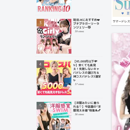
現役JKにおすすめ❤️
サマードレス
プチプラガーリーラ
ンジェリー😼
39 views
【¥5,000円以下💸
✨】安くても高見
え！失敗しないキャ
バドレスの選び方＆
神コスパドレス5選👗
✨
37 views
【洋服みたいに着ら
れる♡】今話題の“洋
服見え水着”特集🐬💕
36 views