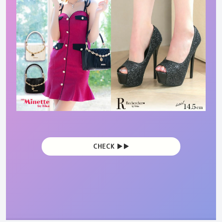
CHECK ▶︎▶︎