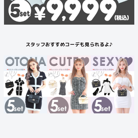
スタッフおすすめコーデも見られるよ♪