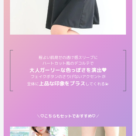
程よい肌見せの透け感スリーブに
ハートカット風のデコルテで
大人ガーリーな色っぽさを演出💖
フェイクボタンのさりげないアクセントが
上品な印象をプラス
全体に
してくれる💫
＼
🤍こちらもセットでおすすめ🤍
／