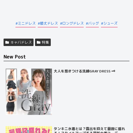
ミニドレス
膝丈ドレス
ロングドレス
バッグ
シューズ
キャバドレス
特集
New Post
大人を惹きつける洗練GRAY DRESS 🗝️
タンキニ水着とは？露出を抑えて最強に盛れ