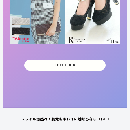
CHECK ▶︎▶︎
スタイル爆盛れ！胸元をキレイに魅せるならコレ❤️‍🔥