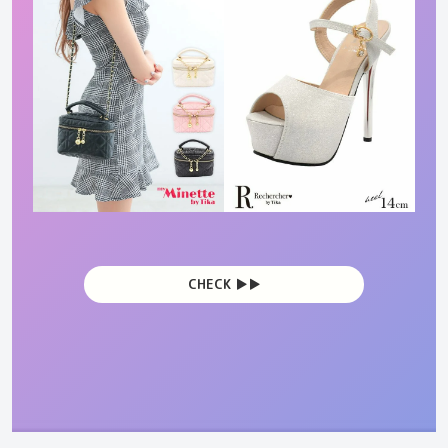
CHECK ▶︎▶︎