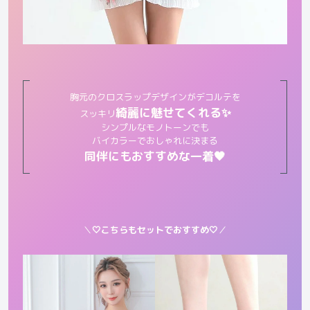
胸元のクロスラップデザインがデコルテを
綺麗に魅せてくれる✨
スッキリ
シンプルなモノトーンでも
バイカラーでおしゃれに決まる
同伴にもおすすめな一着🖤
＼
🤍こちらもセットでおすすめ🤍
／