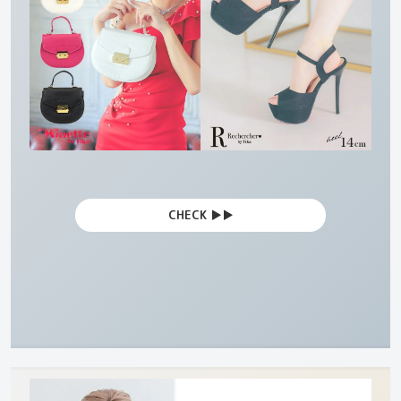
CHECK ▶︎▶︎