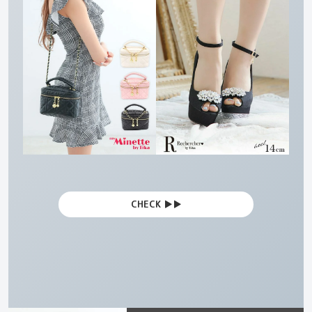
CHECK ▶︎▶︎