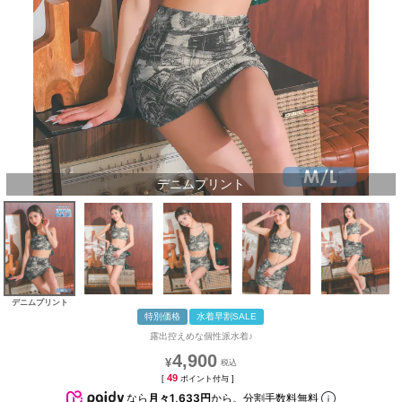
デニムプリント
デニムプリント
特別価格
水着早割SALE
露出控えめな個性派水着♪
4,900
¥
49
[
ポイント付与 ]
なら
月々1,633円
から。分割手数料無料