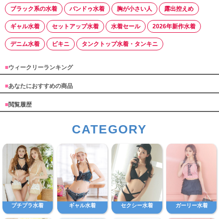
ブラック系の水着
バンドゥ水着
胸が小さい人
露出控えめ
ギャル水着
セットアップ水着
水着セール
2026年新作水着
デニム水着
ビキニ
タンクトップ水着・タンキニ
■
ウィークリーランキング
■
あなたにおすすめの商品
■
閲覧履歴
CATEGORY
プチプラ水着
ギャル水着
セクシー水着
ガーリー水着