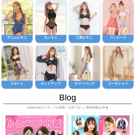
デニムビキニ
モノキニ
三角ビキニ
ワンピース
スカート
セットアップ
サマーバッグ
ビーチシャツ
Blog
myMinetteのスタッフが更新！今見てほしい最新情報をUP★