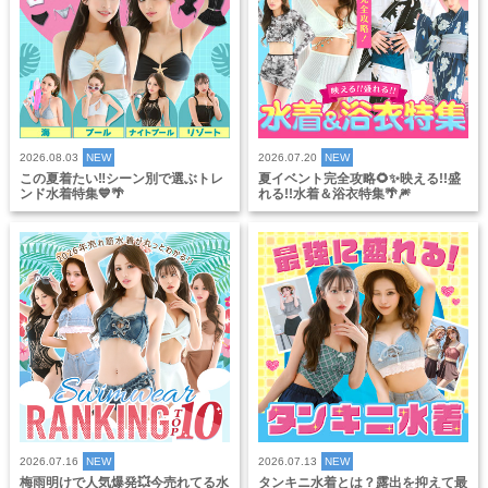
2026.08.03
NEW
2026.07.20
NEW
この夏着たい‼️シーン別で選ぶトレ
夏イベント完全攻略🌻✨映える!!盛
ンド水着特集💙🌴
れる!!水着＆浴衣特集🌴🎆
2026.07.16
NEW
2026.07.13
NEW
梅雨明けで人気爆発💥今売れてる水
タンキニ水着とは？露出を抑えて最