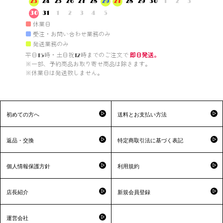
23
24
25
26
27
28
29
27
28
29
30
1
2
3
30
31
1
2
3
4
5
■
休業日
■
受注・お問い合わせ業務のみ
■
発送業務のみ
平日15時・土日祝12時までのご注文で 
即日発送。
※一部、予約商品お取り寄せ商品は除きます。

※休業日は発送致しません。

初めての方へ
送料とお支払い方法
返品・交換
特定商取引法に基づく表記
個人情報保護方針
利用規約
店長紹介
新規会員登録
運営会社