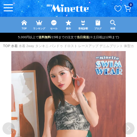
ペー
0
ジト
ップ
へ
TOP
ランキング
セール
新作
骨格診断
ブログ
検索
新規登録で最大
2500円OFF!
TOP
水着
水着 2way タンキニ バンドゥ ドロスト レースアップ デニムプリント 体型カバー