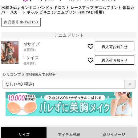
水着 2way タンキニ バンドゥ ドロスト レースアップ デニムプリント 体型カ
バー スカート ギャル ビキニ (デニムプリント/MIYABI着用)
商品番号
tk-sw2153
デニムプリント
Mサイズ
再入荷お知らせ
在庫切れ
Lサイズ
再入荷お知らせ
在庫切れ
シリコンブラ (同時購入でお得)
(
必
須
)
サイズ
アイテム詳細
商品イメージ