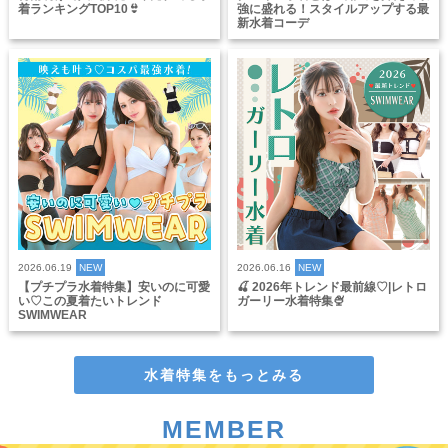
着ランキングTOP10👙
強に盛れる！スタイルアップする最
新水着コーデ
2026.06.19
NEW
2026.06.16
NEW
【プチプラ水着特集】安いのに可愛
🍒 2026年トレンド最前線♡|レトロ
い♡この夏着たいトレンド
ガーリー水着特集🍨
SWIMWEAR
水着特集をもっとみる
MEMBER