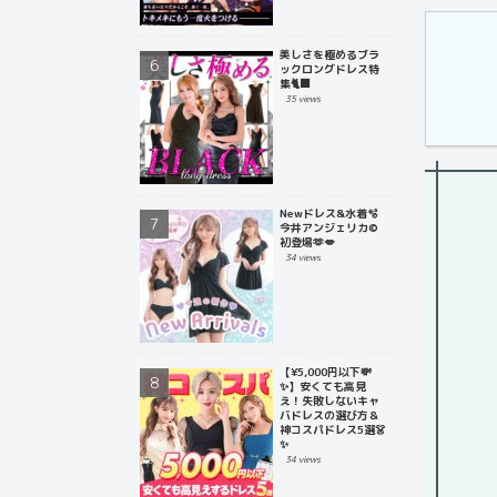
美しさを極めるブラ
ックロングドレス特
集🐈‍⬛
35 views
Newドレス&水着🫧
今井アンジェリカ©
初登場🫶💋
34 views
【¥5,000円以下💸
✨】安くても高見
え！失敗しないキャ
バドレスの選び方＆
神コスパドレス5選👗
✨
34 views