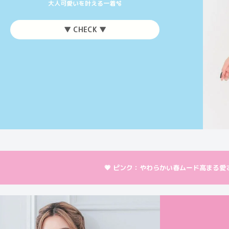
大人可愛いを叶える一着🫧
▼ CHECK ▼
💗 ピンク：やわらかい春ムード高まる愛