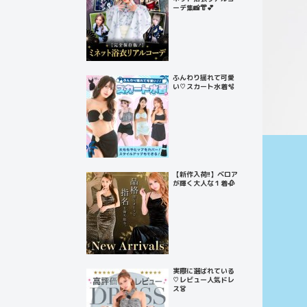
ーデ集📸👘💕
ふんわり揺れて可愛
い♡スカート水着🫧
【新作入荷!!】ベロア
が輝く大人な１着🥀
実際に選ばれている
♡レビュー人気ドレ
ス👗