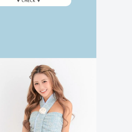
▼ CHECK ▼