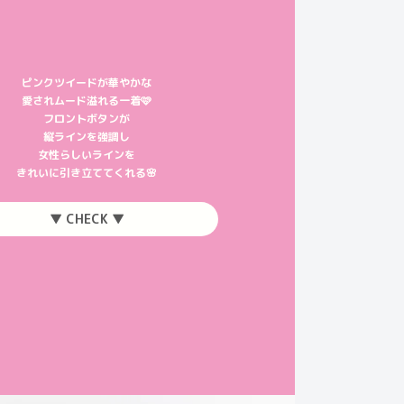
ピンクツイードが華やかな
愛されムード溢れる一着🩷
フロントボタンが
縦ラインを強調し
女性らしいラインを
きれいに引き立ててくれる🌸
▼ CHECK ▼