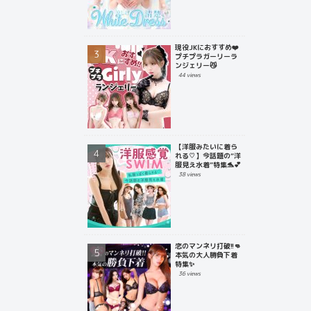
現役JKにおすすめ❤️
プチプラガーリーラ
ンジェリー😼
44 views
【洋服みたいに着ら
れる♡】今話題の“洋
服見え水着”特集🐬💕
38 views
恋のマンネリ打破!!👊
本気の大人勝負下着
特集✨
36 views