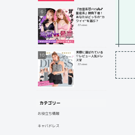
『地雷系😈⚡️VS👼💕
量産系』勝負下着！
あなたはどっちの“カ
ワイイ”を選ぶ？
33 views
実際に選ばれている
♡レビュー人気ドレ
ス👗
33 views
カテゴリー
お役立ち情報
キャバドレス