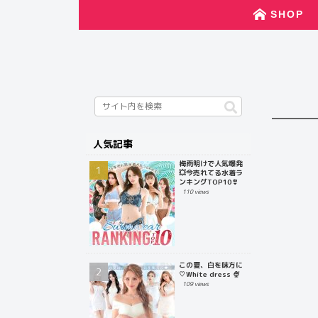
SHOP
人気記事
梅雨明けで人気爆発
💥今売れてる水着ラ
ンキングTOP10👙
110 views
この夏、白を味方に
♡White dress 🍨
109 views