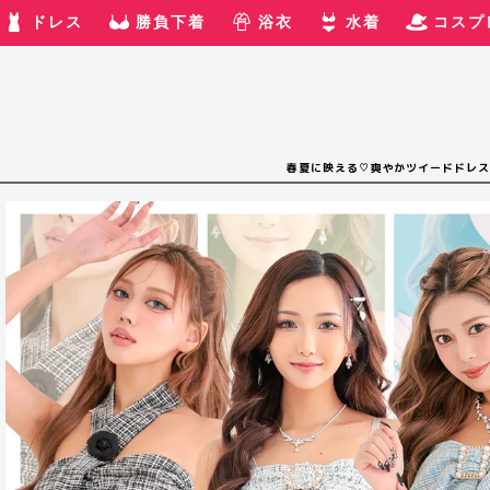
ドレス
勝負下着
浴衣
水着
コスプ
春夏に映える♡爽やかツイードドレス