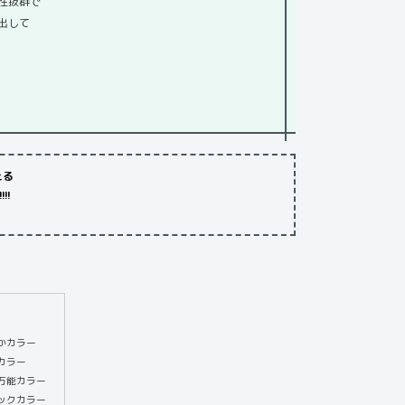
性抜群で
出して
える
!!
かカラー
カラー
万能カラー
ックカラー