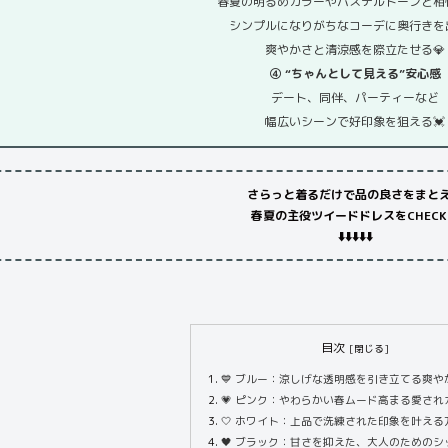
春夏の明るめカラーやパステルトーンと相
シンプルになりがちなコーデに奥行きを
爽やかさと清涼感を際立たせる💎
④ “ちゃんとして見える”安心感
デート、同伴、パーティーなど
幅広いシーンで好印象を狙える💓
さらっと着るだけで品の良さをまと
春夏の主役ツイードドレスをCHECK!!
⬇️⬇️⬇️⬇️⬇️
目次
💙 ブルー：涼しげな透明感を引き立てる爽や
💗 ピンク：やわらかい春ムード高まる愛され
🤍 ホワイト：上品で洗練された印象を叶える
🖤 ブラック：甘さを抑えた、大人のためのシ