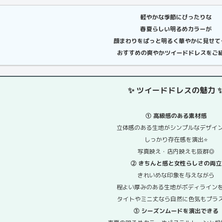
軽やかな季節にぴったりな
春夏らしい明るめカラーが
顔まわりをぱっと明るく華やかに見せて
おすすめの爽やかツイードドレスをご紹
✨ ツイードドレスの魅力 
① 高級感のある素材感
立体感のある生地がシンプルなデザイ
しっかり存在感を演出⭐️
写真映え・店内映えも抜群◎
② きちんと感と女性らしさの両立
きれいめな印象を与えながら
程よい厚みのある生地がボディライン
タイトやミニ丈なら自然に色気もプラス
③ シーズンムードを演出できる