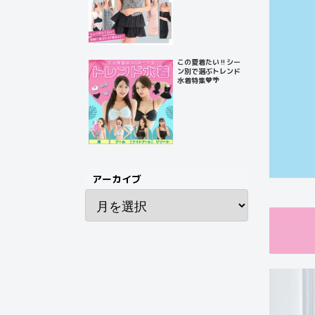
この夏着たい‼️シー
ン別で選ぶトレンド
水着特集💙🌴
アーカイブ