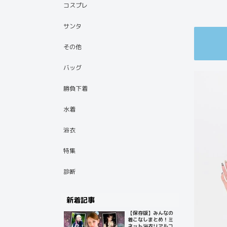
コスプレ
サンタ
その他
バッグ
勝負下着
水着
浴衣
特集
診断
新着記事
【保存版】みんなの
着こなしまとめ！ミ
ネット浴衣リアルコ