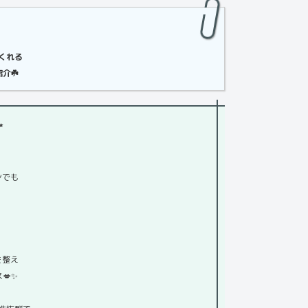
くれる
介☘️
✨
ンでも
を整え
💋✨