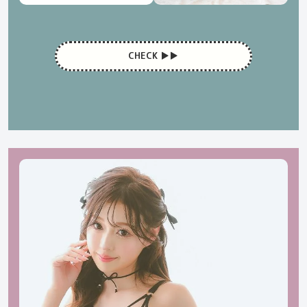
CHECK ▶︎▶︎