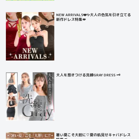
NEW ARRIVALS❤️✨大人の色気を引き立てる
新作ドレス特集💋
大人を惹きつける洗練GRAY DRESS 🗝️
暑い夏こそ大胆に♡夏の肌見せキャバドレス