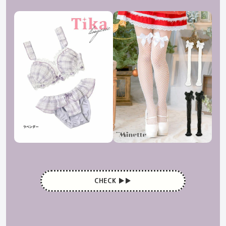
CHECK ▶︎▶︎