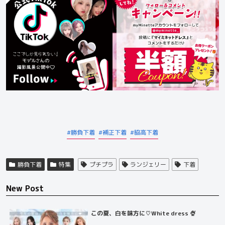
勝負下着
補正下着
脇高下着
勝負下着
特集
プチプラ
ランジェリー
下着
New Post
この夏、白を味方に♡White dress 🍨