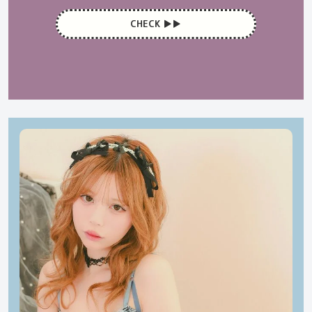
CHECK ▶︎▶︎