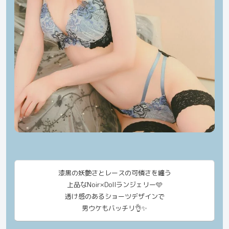
漆黒の妖艶さとレースの可憐さを纏う
上品なNoir×Dollランジェリー🩵
透け感のあるショーツデザインで
男ウケもバッチリ👌✨