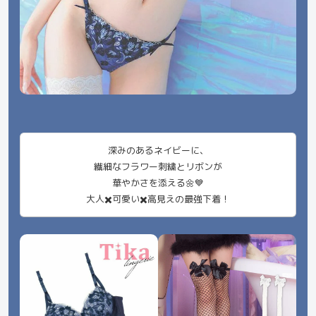
深みのあるネイビーに、
繊細なフラワー刺繍とリボンが
華やかさを添える🌼💙
大人✖️可愛い✖️高見えの最強下着！