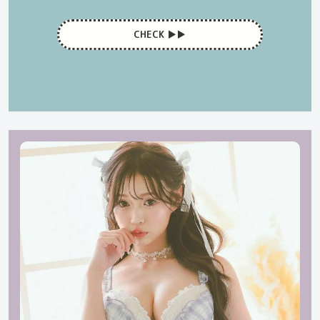
CHECK ▶︎▶︎