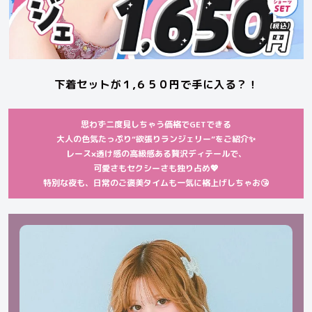
下着セットが１,６５０円で手に入る？！
思わず二度見しちゃう価格でGETできる
大人の色気たっぷり“欲張りランジェリー”をご紹介✨
レース×透け感の高級感ある贅沢ディテールで、
可愛さもセクシーさも独り占め💖
特別な夜も、日常のご褒美タイムも一気に格上げしちゃお😘