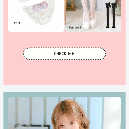
CHECK ▶︎▶︎