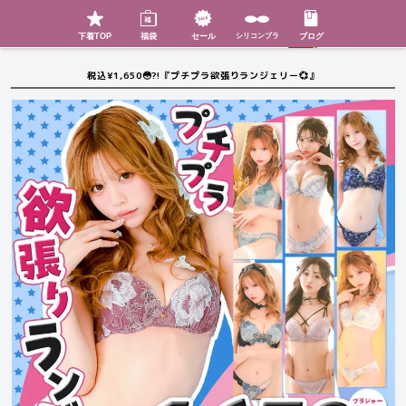
検索
SHOP
menu
下着TOP
福袋
セール
シリコンブラ
ブログ
税込¥1,650😳?!『プチプラ欲張りランジェリー💞』