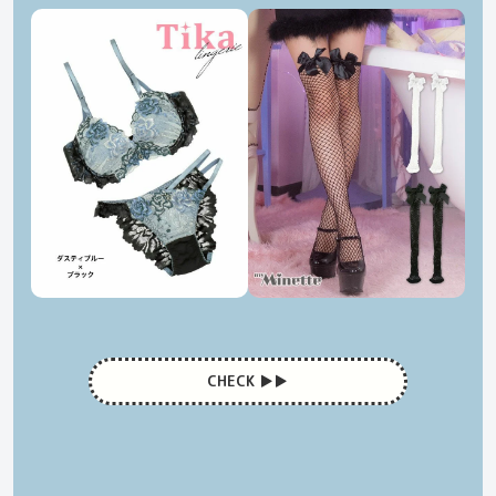
CHECK ▶︎▶︎