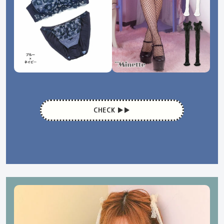
CHECK ▶︎▶︎