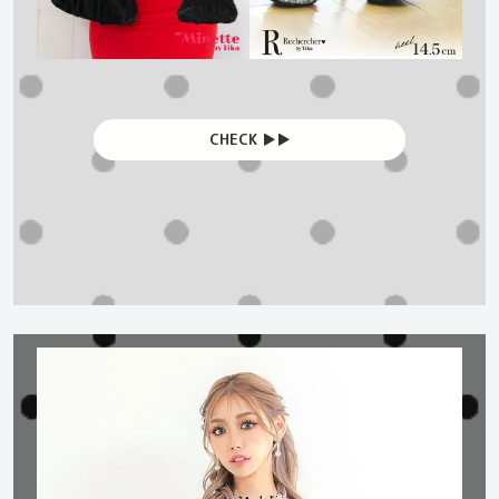
CHECK ▶︎▶︎