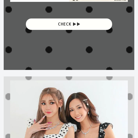
CHECK ▶︎▶︎