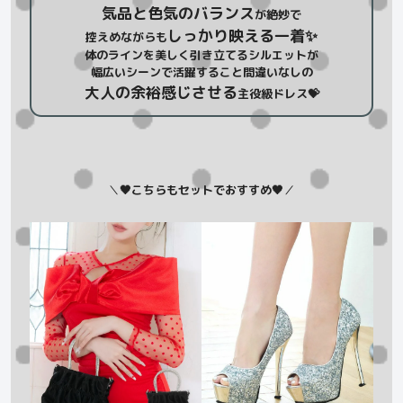
気品と色気のバランス
が絶妙で
しっかり映える一着✨
控えめながらも
体のラインを美しく引き立てるシルエットが
幅広いシーンで活躍すること間違いなしの
大人の余裕感じさせる
主役級ドレス💝
＼
🖤こちらもセットでおすすめ🖤
／