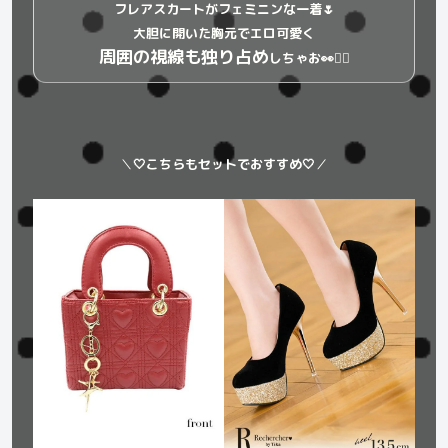
フレアスカートがフェミニンな一着🌷
大胆に開いた胸元でエロ可愛く
周囲の視線も独り占め
しちゃお👀❤️‍🔥
＼
🤍こちらもセットでおすすめ🤍
／