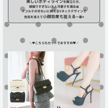
美しいボディライン
を際立たせ、
頑張りすぎない大人可愛さを演出🎀
デコルテがきれいに映えるVネックデザインで
小顔効果も狙える
色気を添えて
一着⭐️
＼🖤
こちらもセットでおすすめ🖤
／