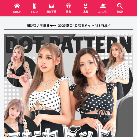
検索
SHOP
menu
SHOP
ドレス
勝負下着
浴衣
水着
コスプレ
検索
媚びない可愛さ❤️👀 2025夏の“こなれドット”STYLE🪄