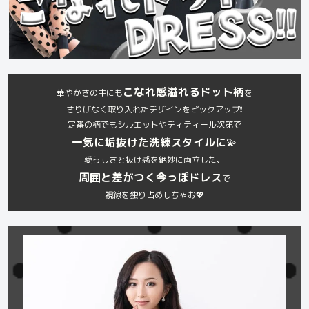
こなれ感溢れるドット柄
華やかさの中にも
を
さりげなく取り入れたデザインをピックアップ❗️
定番の柄でもシルエットやディティール次第で
一気に垢抜けた洗練スタイルに
💫
愛らしさと抜け感を絶妙に両立した、
周囲と差がつく今っぽドレス
で
視線を独り占めしちゃお💖