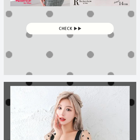
CHECK ▶︎▶︎