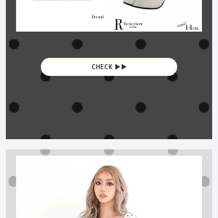
CHECK ▶︎▶︎