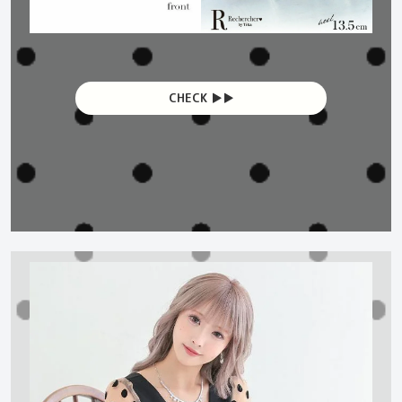
CHECK ▶︎▶︎