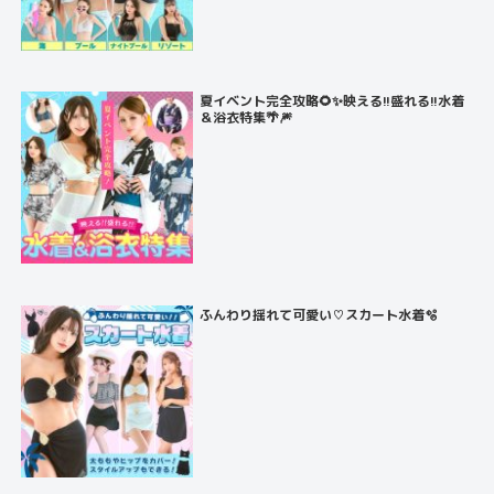
夏イベント完全攻略🌻✨映える!!盛れる!!水着
＆浴衣特集🌴🎆
ふんわり揺れて可愛い♡スカート水着🫧