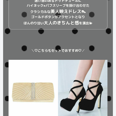
透け感のあるドットチュールに
ハイネック×パフスリーブを掛け合わせた
美人映えドレス👠
クラシカルな
ゴールドボタンがアクセントとなり
大人のきちんと感
ほんのり甘い
を演出💫
＼
🤍こちらもセットでおすすめ🤍
／