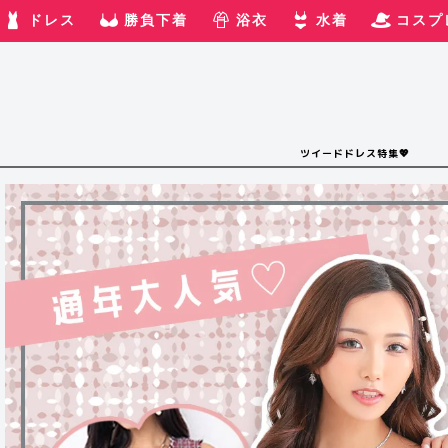
ドレス
勝負下着
浴衣
水着
コスプ
ツイードドレス特集💖