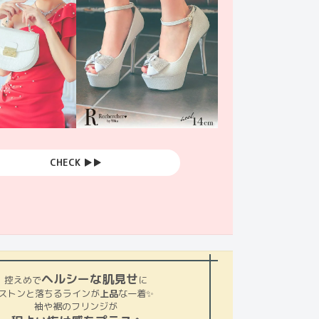
CHECK ▶︎▶︎
ヘルシーな肌見せ
控えめで
に
ストンと落ちるラインが
上品
な一着✨
袖や裾のフリンジが