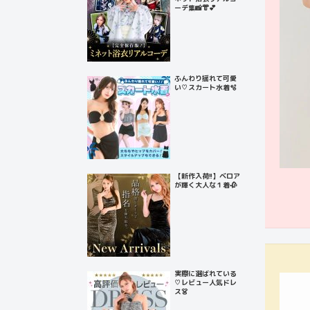
ーデ集📸👘💕
ふんわり揺れて可愛
い♡スカート水着🫧
【新作入荷!!】ベロア
が輝く大人な１着🥀
実際に選ばれている
♡レビュー人気ドレ
ス👗