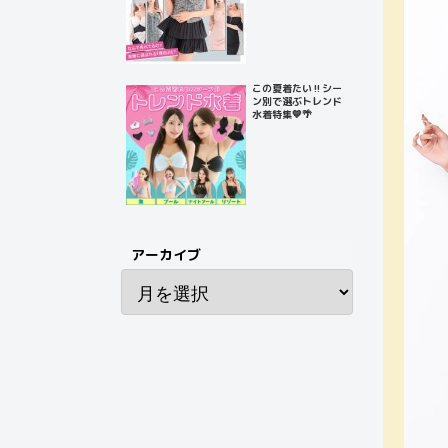
この夏着たい‼️シー
ン別で選ぶトレンド
水着特集💙🌴
アーカイブ