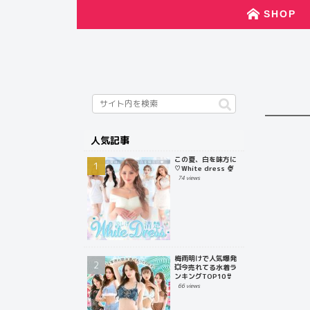
SHOP
人気記事
この夏、白を味方に
♡White dress 🍨
74 views
梅雨明けで人気爆発
💥今売れてる水着ラ
ンキングTOP10👙
66 views