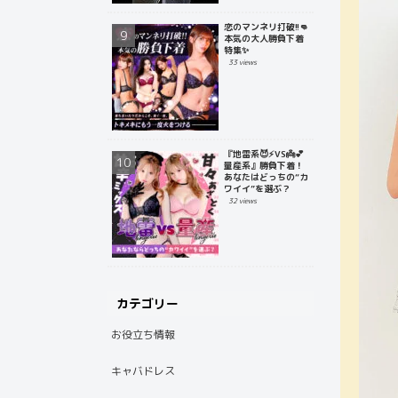
恋のマンネリ打破!!👊
本気の大人勝負下着
特集✨
33 views
『地雷系😈⚡️VS👼💕
量産系』勝負下着！
あなたはどっちの“カ
ワイイ”を選ぶ？
32 views
カテゴリー
お役立ち情報
キャバドレス