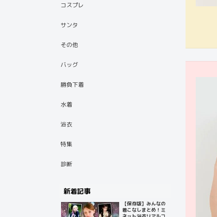
コスプレ
サンタ
その他
バッグ
勝負下着
水着
浴衣
特集
診断
新着記事
【保存版】みんなの
着こなしまとめ！ミ
ネット浴衣リアルコ