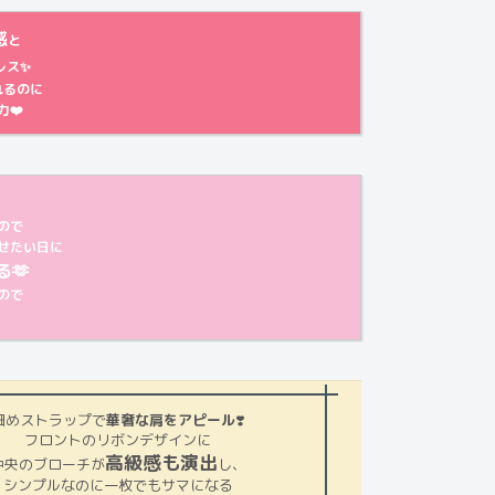
感
と
レス✨
れるのに
❤️
に
ので
せたい日に
🫶
ので
細めストラップで
華奢な肩をアピール
❣️
フロントのリボンデザインに
高級感も演出
中央のブローチが
し、
シンプルなのに一枚でもサマになる