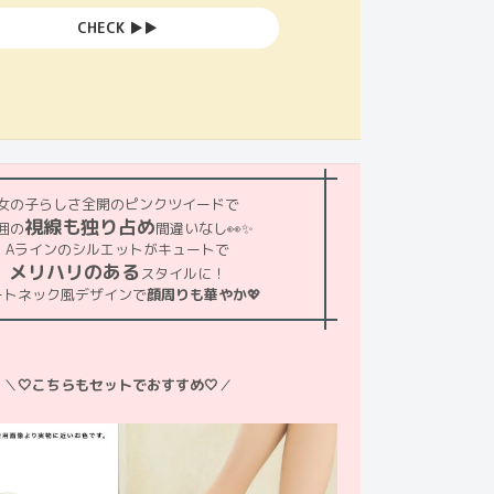
CHECK ▶︎▶︎
女の子らしさ全開のピンクツイードで
視線も独り占め
囲の
間違いなし👀✨
Aラインのシルエットがキュートで
メリハリのある
スタイルに！
ートネック風デザインで
顔周りも華やか
💖
＼
🤍こちらもセットでおすすめ🤍
／