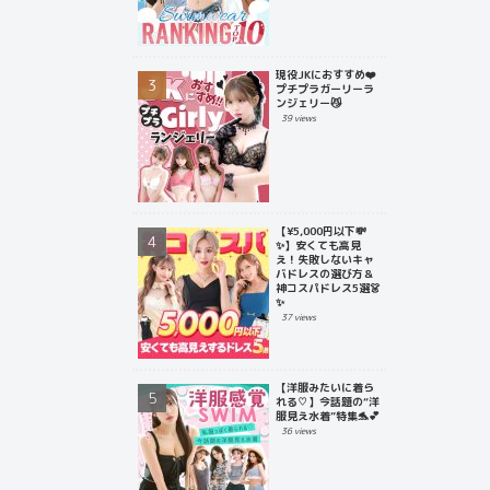
現役JKにおすすめ❤️
プチプラガーリーラ
ンジェリー😼
39 views
【¥5,000円以下💸
✨】安くても高見
え！失敗しないキャ
バドレスの選び方＆
神コスパドレス5選👗
✨
37 views
【洋服みたいに着ら
れる♡】今話題の“洋
服見え水着”特集🐬💕
36 views