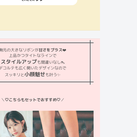
胸元の大きなリボンが
甘さをプラス
❤️
上品かつタイトなラインで
スタイルアップ
も間違いなし👠
デコルテも広く開いたデザインなので
小顔魅せ
スッキリと
も叶う✨
＼
🤍こちらもセットでおすすめ🤍
／