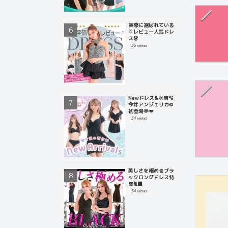
実際に選ばれている
♡レビュー人気ドレ
ス👗
36 views
Newドレス&水着🫧
今井アンジェリカ©
初登場🫶💋
34 views
美しさを極めるブラ
ックロングドレス特
集🐈‍⬛
34 views