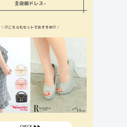
主役級ドレス
⭐️
＼
🤍こちらもセットでおすすめ🤍
／
CHECK ▶︎▶︎