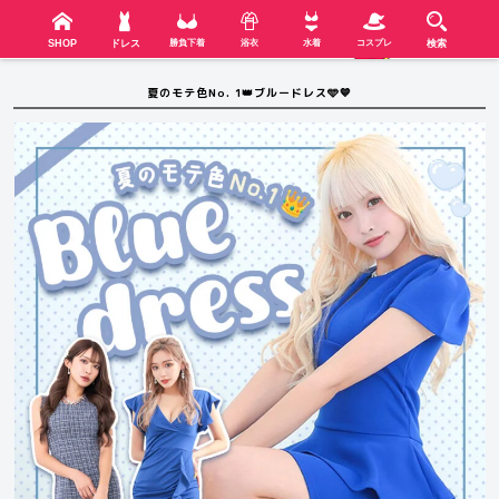
検索
SHOP
menu
SHOP
ドレス
勝負下着
浴衣
水着
コスプレ
検索
夏のモテ色No. 1👑ブルードレス🩵💙