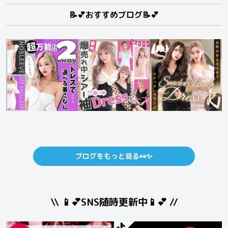
📝💕おすすめブログ📝💕
ブログをもっと見る👀✨
\\ 📱💕SNS随時更新中📱💕 //