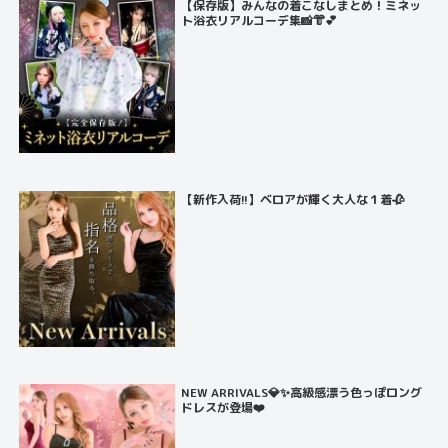
【保存版】みんなの着こなしまとめ！ミネッ
ト浴衣リアルコーデ集📸👘💕
【新作入荷!!】ベロアが輝く大人な１着🥀
NEW ARRIVALS💎✨高級感漂う色っぽロング
ドレスが登場❤️