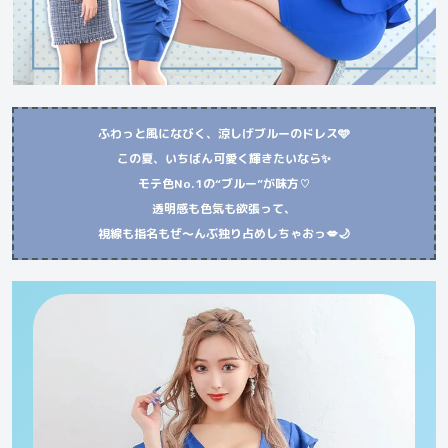
ふわっと風になびく、涼しげブルーのドレス🩵
この夏、いちばん可愛く輝きたいなら✨
モテ色No.1の“ブルー”が味方♡
透明感も色気も欲張って、
視線も指名もぜ〜んぶ独り占めしちゃおっ💋🌙