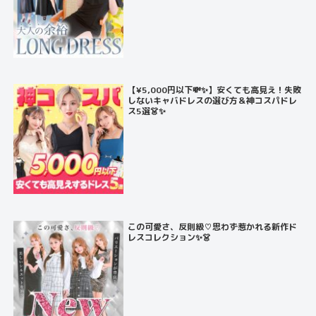
【¥5,000円以下💸✨】安くても高見え！失敗
しないキャバドレスの選び方＆神コスパドレ
ス5選👗✨
この可愛さ、反則級♡思わず惹かれる新作ド
レスコレクション✨👗