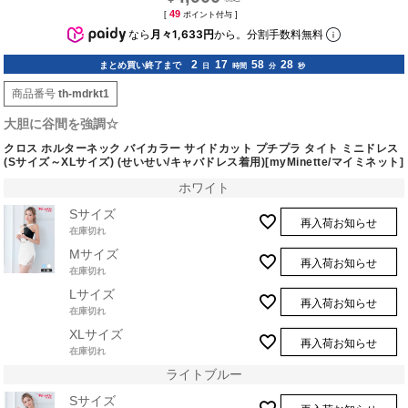
49
[
ポイント付与 ]
なら
月々1,633円
から。分割手数料無料
2
17
58
27
まとめ買い終了まで
日
時間
分
秒
商品番号
th-mdrkt1
大胆に谷間を強調☆
クロス ホルターネック バイカラー サイドカット プチプラ タイト ミニドレス
(Sサイズ～XLサイズ) (せいせい/キャバドレス着用)[myMinette/マイミネット]
ホワイト
Sサイズ
再入荷お知らせ
在庫切れ
Mサイズ
再入荷お知らせ
在庫切れ
Lサイズ
再入荷お知らせ
在庫切れ
XLサイズ
再入荷お知らせ
在庫切れ
ライトブルー
Sサイズ