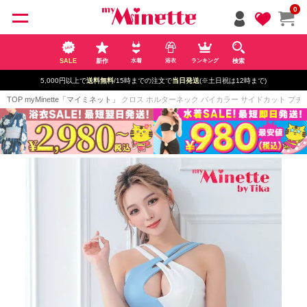
ペー
0
ジト
ップ
へ
SALE
新作
検索
水着
浴衣
ランキング
5,000円以上で
送料無料
/15時までの注文で
当日発送
(※土日祝は12時まで)
TOP
myMinette「マイミネット」
クロス ホルターネック バイカラー サイドカット プチプラ 