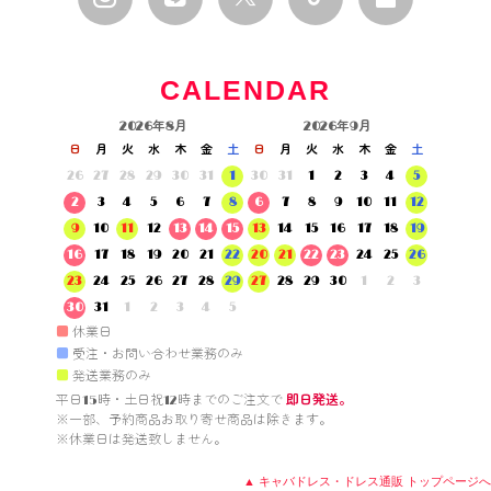
CALENDAR
2026年8月
2026年9月
日
月
火
水
木
金
土
日
月
火
水
木
金
土
26
27
28
29
30
31
1
30
31
1
2
3
4
5
2
3
4
5
6
7
8
6
7
8
9
10
11
12
9
10
11
12
13
14
15
13
14
15
16
17
18
19
16
17
18
19
20
21
22
20
21
22
23
24
25
26
23
24
25
26
27
28
29
27
28
29
30
1
2
3
30
31
1
2
3
4
5
■
休業日
■
受注・お問い合わせ業務のみ
■
発送業務のみ
平日15時・土日祝12時までのご注文で 
即日発送。
※一部、予約商品お取り寄せ商品は除きます。

※休業日は発送致しません。

▲ キャバドレス・ドレス通販 トップページへ