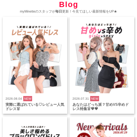
Blog
myMinetteのスタッフが
毎日
更新！今見てほしい最新情報をUP★
2026.08.04
NEW
2026.07.31
NEW
実際に選ばれている♡レビュー人気
あなたはどっち派？甘めVS辛めド
ドレス👗
レス特集👗💖🖤