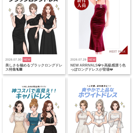
2026.07.30
NEW
2026.07.29
NEW
美しさを極めるブラックロングドレ
NEW ARRIVALS💎✨高級感漂う色
ス特集🐈‍⬛
っぽロングドレスが登場❤️