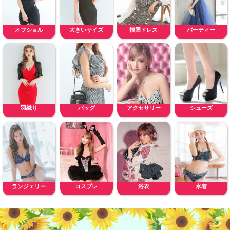
オフショル
大きいサイズ
韓国ドレス
パーティー
羽織り
バッグ
アクセサリー
シューズ
ランジェリー
コスプレ
浴衣
水着