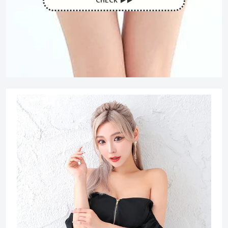
CHECK ▶︎▶︎