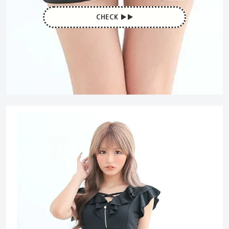
CHECK ▶︎▶︎