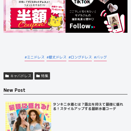
ミニドレス
膝丈ドレス
ロングドレス
バッグ
キャバドレス
特集
New Post
タンキニ水着とは？露出を抑えて最強に盛れ
る！スタイルアップする最新水着コーデ