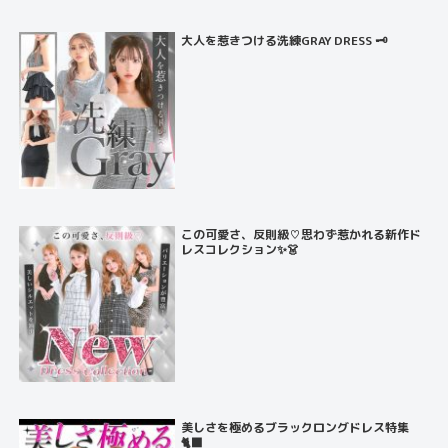
大人を惹きつける洗練GRAY DRESS 🗝️
この可愛さ、反則級♡思わず惹かれる新作ド
レスコレクション✨👗
美しさを極めるブラックロングドレス特集
🐈‍⬛