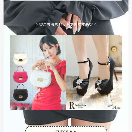
＼
🤍こちらもセットでおすすめ🤍
／