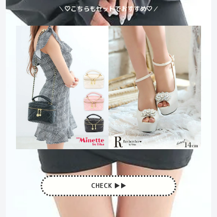
＼
🤍こちらもセットでおすすめ🤍
／
CHECK ▶︎▶︎