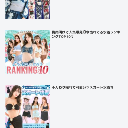
梅雨明けで人気爆発💥今売れてる水着ランキ
ングTOP10👙
ふんわり揺れて可愛い♡スカート水着🫧