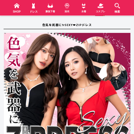
検索
SHOP
menu
SHOP
ドレス
勝負下着
浴衣
水着
コスプレ
検索
色気を武器に✨SEXY💋ZIPドレス