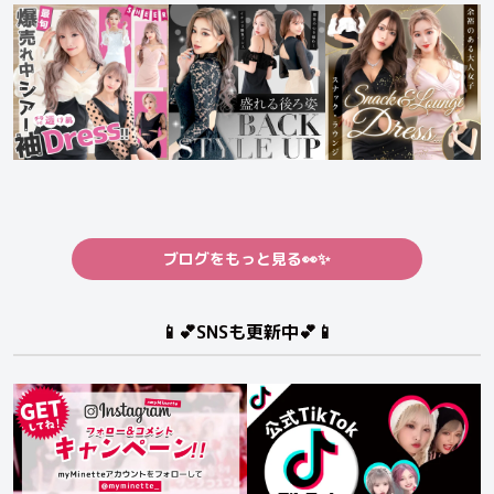
ブログをもっと見る👀✨
📱💕SNSも更新中💕📱