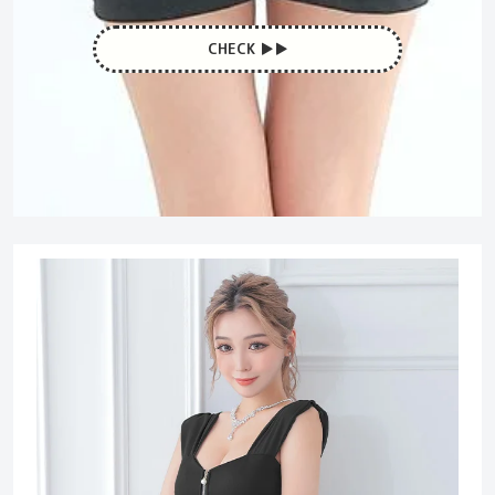
CHECK ▶︎▶︎