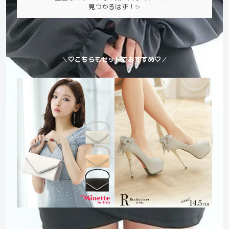
見つかるはず！✨
＼
🤍こちらもセットでおすすめ🤍
／