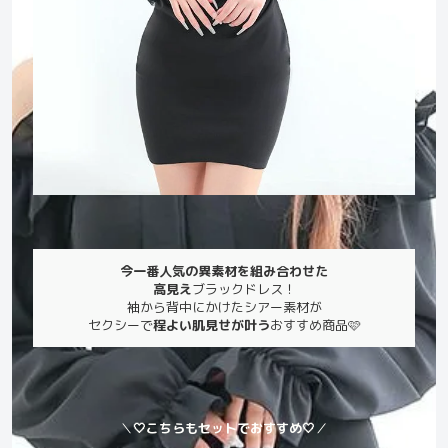
今一番人気の異素材を組み合わせた
高見え
ブラックドレス！
袖から背中にかけたシアー素材が
セクシーで
程よい肌見せが叶う
おすすめ商品🩷
＼
🤍こちらもセットでおすすめ🤍
／