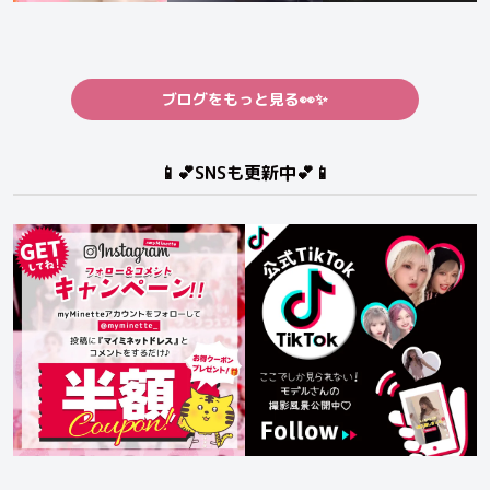
ブログをもっと見る👀✨
📱💕SNSも更新中💕📱