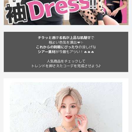
チラッと透ける肌が上品な肌魅せ
で
程よい色気を演出💋✨
これからの時期にぴったり
の涼しげな
シアー素材
が今最もアツい！🔥🔥🔥
人気商品をチェックして
トレンドを押さえたコーデを完成させよう♪