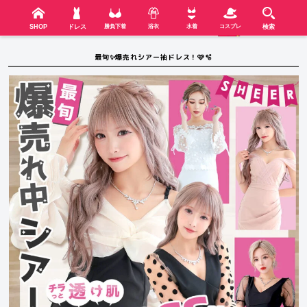
検索
SHOP
menu
SHOP
ドレス
勝負下着
浴衣
水着
コスプレ
検索
最旬✨爆売れシアー袖ドレス！🩷🫧