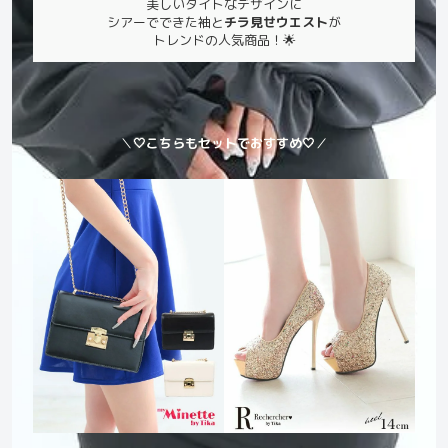
美しいタイトなデザインに
シアーでできた袖と
チラ見せウエスト
が
トレンドの人気商品！🌟
＼
🤍こちらもセットでおすすめ🤍
／