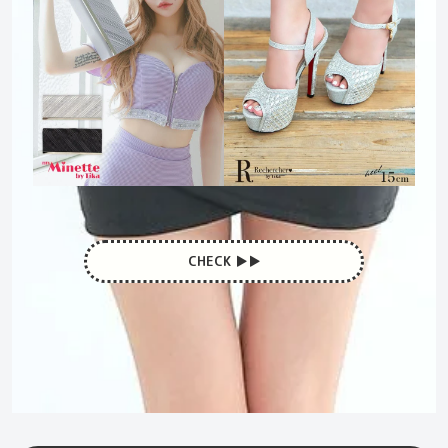
CHECK ▶︎▶︎