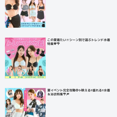
この夏着たい‼️シーン別で選ぶトレンド水着
特集💙🌴
夏イベント完全攻略🌻✨映える!!盛れる!!水着
＆浴衣特集🌴🎆