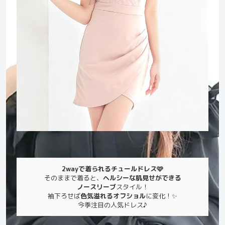
2wayで着られるチュールドレス🩷
そのままで着ると、
ヘルシーな肌見せができる
ノースリーブ
スタイル！
袖下ろせば
色気溢れるオフショル
に変化！✨
今季注目の人気ドレス♪