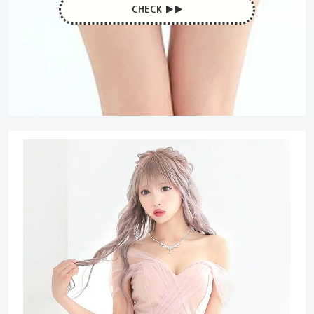
CHECK ▶︎▶︎