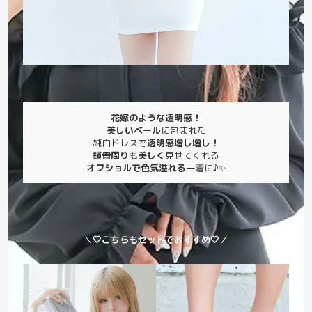
花嫁のような透明感！
美しいベール
に包まれた
純白ドレスで
透明感増し増し！
鎖骨周りも美しく
見せてくれる
オフショルで色気溢れる
一着に♪✨
＼
🤍こちらもセットでおすすめ🤍
／