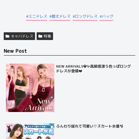
ミニドレス
膝丈ドレス
ロングドレス
バッグ
キャバドレス
特集
New Post
NEW ARRIVALS💎✨高級感漂う色っぽロング
ドレスが登場❤️
ふんわり揺れて可愛い♡スカート水着🫧