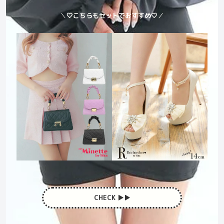
＼
🤍こちらもセットでおすすめ🤍
／
CHECK ▶︎▶︎