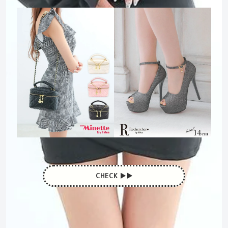
CHECK ▶︎▶︎