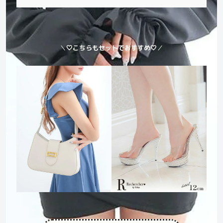
＼
🤍こちらもセットでおすすめ🤍
／