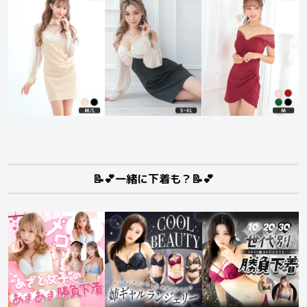
📝💕一緒に下着も？📝💕