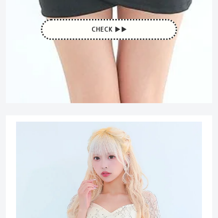
CHECK ▶︎▶︎