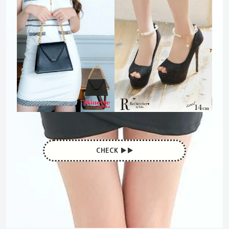
CHECK ▶︎▶︎