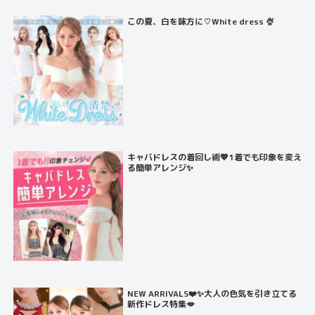
この夏、白を味方に♡White dress 🍨
キャバドレスの着回し術💖1着でも印象を変え
る簡単アレンジ✨
NEW ARRIVALS❤️✨大人の色気を引き立てる
新作ドレス特集💋