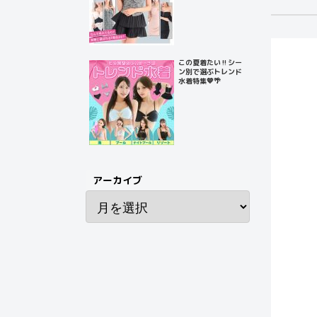
この夏着たい‼️シー
ン別で選ぶトレンド
水着特集💙🌴
アーカイブ