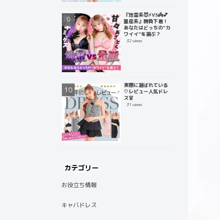
『地雷系😈⚡️VS👼💕
量産系』勝負下着！
あなたはどっちの“カ
ワイイ”を選ぶ？
32 views
実際に選ばれている
♡レビュー人気ドレ
ス👗
31 views
カテゴリー
お役立ち情報
キャバドレス