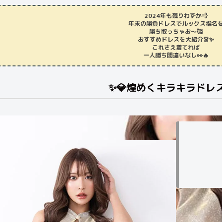
2024年も残りわずか💨
年末の勝負ドレスでルックス指名
勝ち取っちゃお〜🥰
おすすめドレスを大紹介👗✨
これさえ着てれば
一人勝ち間違いなし👀🔥
✨💎煌めくキラキラドレス