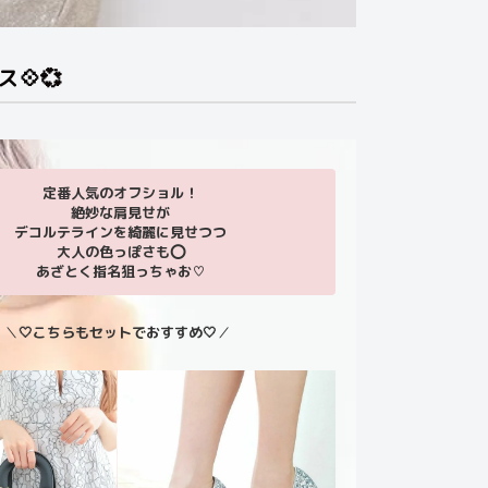
💠💞
定番人気のオフショル！
絶妙な肩見せが
デコルテラインを綺麗に見せつつ
大人の色っぽさも⭕️
あざとく指名狙っちゃお♡
＼
🤍こちらもセットでおすすめ🤍
／