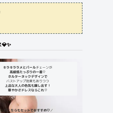
を
💎✨
キラキララメとパール
チェーンが
高級感たっぷりの一着♡
ホルターネックデザインで
バストアップ効果もありつつ
上品な大人の色気も醸し出す！
華やかさドレスならこれ♡
＼
🤍こちらもセットでおすすめ🤍
／