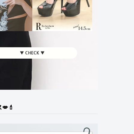
▼ CHECK ▼
💋💄