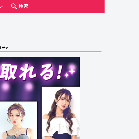
レ
検索
👑✨