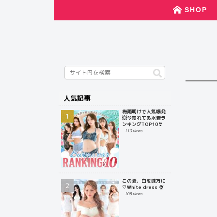
SHOP
人気記事
梅雨明けで人気爆発
💥今売れてる水着ラ
ンキングTOP10👙
110 views
この夏、白を味方に
♡White dress 🍨
108 views