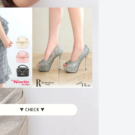
▼ CHECK ▼