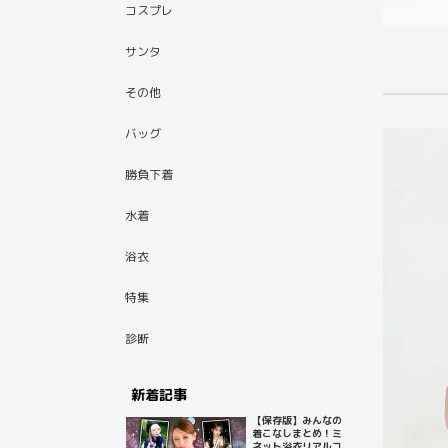
コスプレ
サンタ
その他
バッグ
勝負下着
水着
浴衣
特集
診断
新着記事
【保存版】みんなの
着こなしまとめ！ミ
ネット浴衣リアルコ