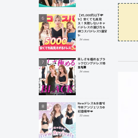
【¥5,000円以下💸
✨】安くても高見
え！失敗しないキャ
バドレスの選び方＆
神コスパドレス5選👗
✨
34 views
美しさを極めるブラ
ックロングドレス特
集🐈‍⬛
34 views
Newドレス&水着🫧
今井アンジェリカ©
初登場🫶💋
33 views