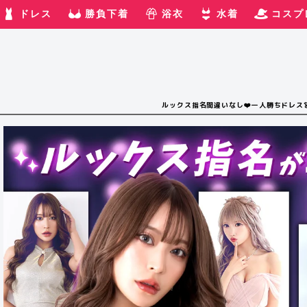
ドレス
勝負下着
浴衣
水着
コスプ
ルックス指名間違いなし❤️一人勝ちドレス👗