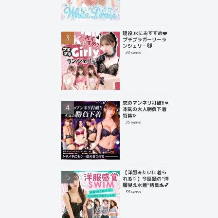
現役JKにおすすめ❤️
プチプラガーリーラ
ンジェリー😼
40 views
恋のマンネリ打破!!👊
本気の大人勝負下着
特集✨
35 views
【洋服みたいに着ら
れる♡】今話題の“洋
服見え水着”特集🐬💕
35 views