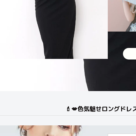
💄💋色気魅せロングドレス