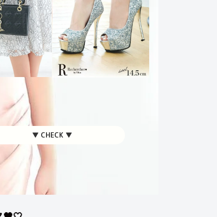
▼ CHECK ▼
🖤🤍