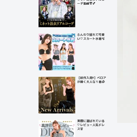
ーデ集📸👘💕
ふんわり揺れて可愛
い♡スカート水着🫧
【新作入荷!!】ベロア
が輝く大人な１着🥀
実際に選ばれている
♡レビュー人気ドレ
ス👗