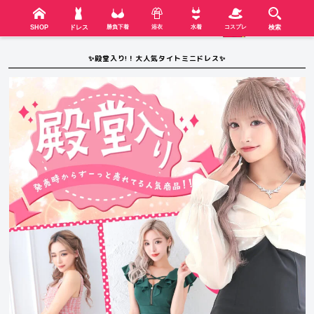
検索
SHOP
menu
SHOP
ドレス
勝負下着
浴衣
水着
コスプレ
検索
✨殿堂入り!！大人気タイトミニドレス✨