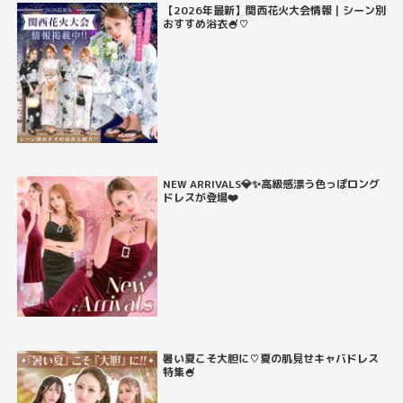
【2026年最新】関西花火大会情報｜シーン別
おすすめ浴衣🍧♡
NEW ARRIVALS💎✨高級感漂う色っぽロング
ドレスが登場❤️
暑い夏こそ大胆に♡夏の肌見せキャバドレス
特集🍧