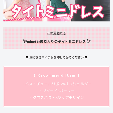
この夏着れる
✨
✨
minette殿堂入りのタイトミニドレス
▼ 気になるアイテムを押してみてください ▼
【 Recommend Item 】
・バストチュールリボン×オフショルダー
・ツイード×ガーリー
・クロスバスト×ジップデザイン