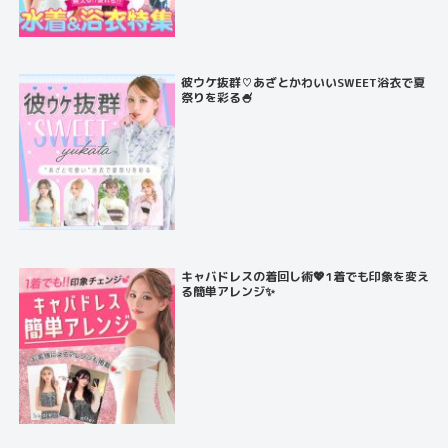
彼ウケ抜群♡あざとかわいいSWEET浴衣で夏
祭りを彩る🍧
キャバドレスの着回し術💖1着でも印象を変え
る簡単アレンジ✨