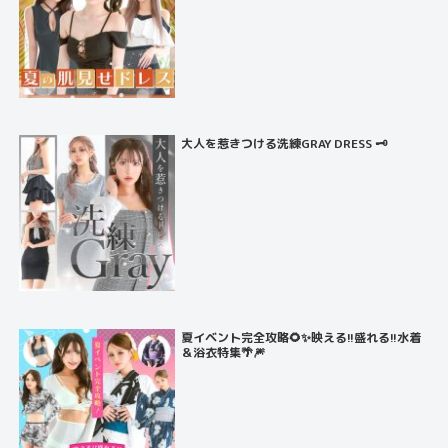
大人を惹きつける洗練GRAY DRESS 🗝️
夏イベント完全攻略🌻✨映える!!盛れる!!水着
＆浴衣特集🌴🎆