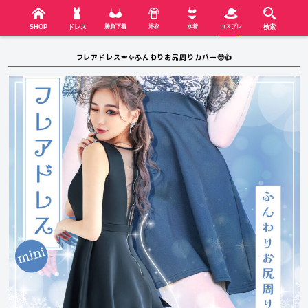
検索
SHOP
menu
SHOP
ドレス
勝負下着
浴衣
水着
コスプレ
検索
フレアドレス🪽✨ふんわりお尻周りカバー🥺👍