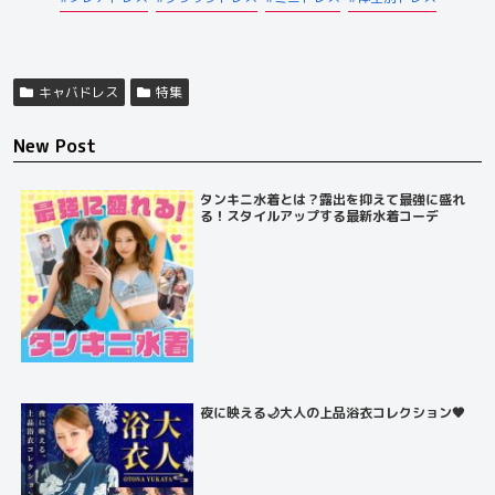
キャバドレス
特集
New Post
タンキニ水着とは？露出を抑えて最強に盛れ
る！スタイルアップする最新水着コーデ
夜に映える🌙大人の上品浴衣コレクション🖤