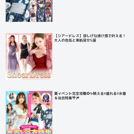
【シアードレス】涼しげな透け感で叶える！
大人の色気と美肌見せ5選
夏イベント完全攻略🌻✨映える!!盛れる!!水着
＆浴衣特集🌴🎆