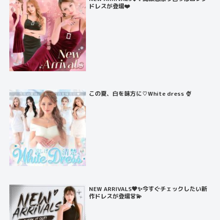
ドレスが登場❤️
この夏、白を味方に♡White dress 🍨
NEW ARRIVALS🖤✨今すぐチェックしたい新
作ドレスが登場👗💫