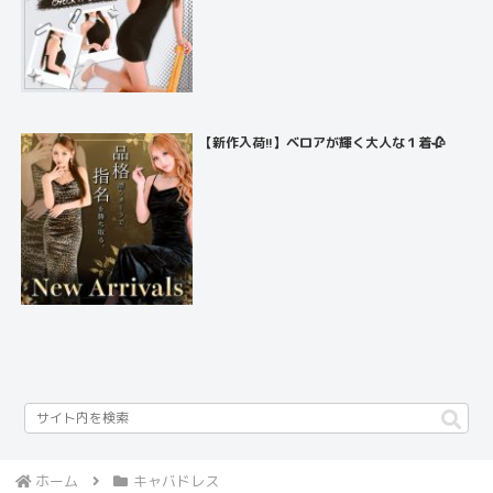
【新作入荷!!】ベロアが輝く大人な１着🥀
ホーム
キャバドレス