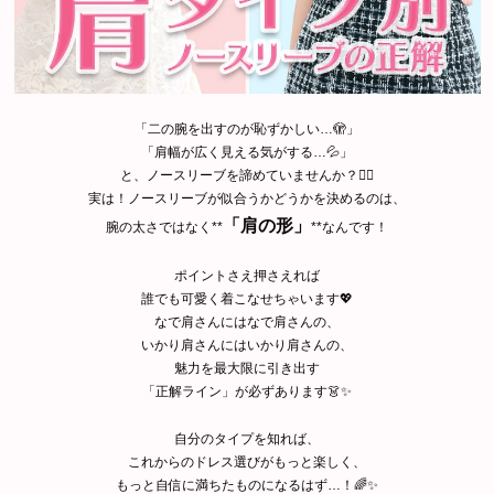
「二の腕を出すのが恥ずかしい…🫣」
「肩幅が広く見える気がする…💦」
と、ノースリーブを諦めていませんか？🙅‍♀️
実は！ノースリーブが似合うかどうかを決めるのは、
「肩の形」
腕の太さではなく**
**なんです！
ポイントさえ押さえれば
誰でも可愛く着こなせちゃいます💖
なで肩さんにはなで肩さんの、
いかり肩さんにはいかり肩さんの、
魅力を最大限に引き出す
「正解ライン」が必ずあります👗✨
自分のタイプを知れば、
これからのドレス選びがもっと楽しく、
もっと自信に満ちたものになるはず…！🌈✨