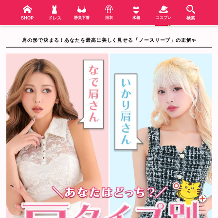
検索
SHOP
menu
SHOP
ドレス
勝負下着
浴衣
水着
コスプレ
検索
肩の形で決まる！あなたを最高に美しく見せる「ノースリーブ」の正解✨