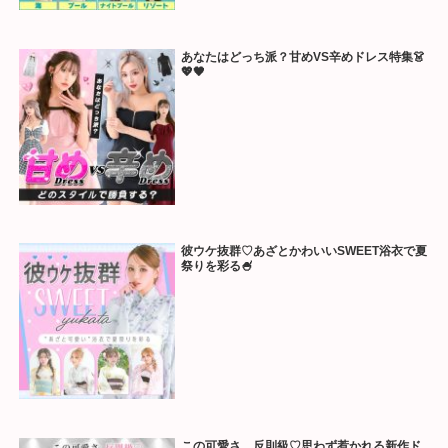
あなたはどっち派？甘めVS辛めドレス特集👗
💖🖤
彼ウケ抜群♡あざとかわいいSWEET浴衣で夏
祭りを彩る🍧
この可愛さ、反則級♡思わず惹かれる新作ド