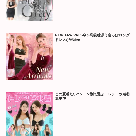
NEW ARRIVALS💎✨高級感漂う色っぽロング
ドレスが登場❤️
この夏着たい‼️シーン別で選ぶトレンド水着特
集💙🌴