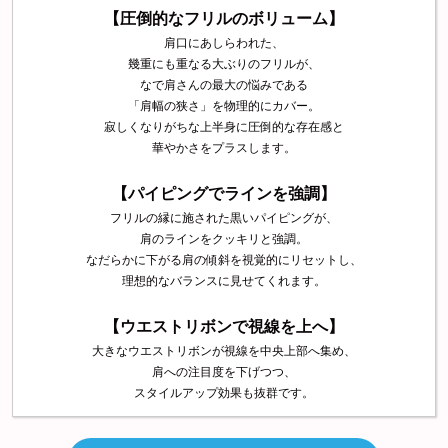
【圧倒的なフリルのボリューム】
肩口にあしらわれた、
幾重にも重なる大ぶりのフリルが、
なで肩さんの最大の悩みである
「肩幅の狭さ」を物理的にカバー。
寂しくなりがちな上半身に圧倒的な存在感と
華やかさをプラスします。
【パイピングでラインを強調】
フリルの縁に施された黒いパイピングが、
肩のラインをクッキリと強調。
なだらかに下がる肩の傾斜を視覚的にリセットし、
理想的なバランスに見せてくれます。
【ウエストリボンで視線を上へ】
大きなウエストリボンが視線を中央上部へ集め、
肩への注目度を下げつつ、
スタイルアップ効果も抜群です。