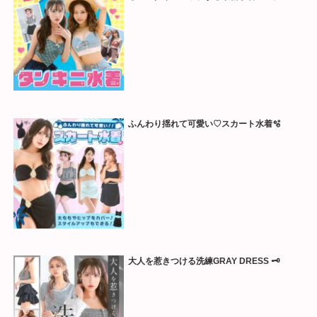
ふんわり揺れて可愛い♡スカート水着🫧
大人を惹きつける洗練GRAY DRESS 🗝️