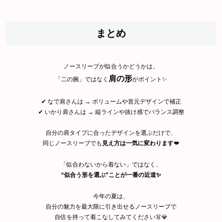
まとめ
ノースリーブが似合うかどうかは、
肩の形
「二の腕」ではなく
がポイント✨
✔ なで肩さんは → ボリュームや首元デザインで補正
✔ いかり肩さんは → 縦ラインや抜け感でバランス調整
自分の肩タイプに合ったデザインを選ぶだけで、
同じノースリーブでも
見え方は一気に変わります💋
「似合わないから着ない」ではなく、
“似合う形を選ぶ”ことが一番の近道✨
今年の夏は、
自分の魅力を最大限に引き出せるノースリーブで
自信を持って着こなしてみてください👗💎