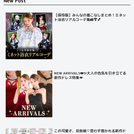
New Post
【保存版】みんなの着こなしまとめ！ミネッ
ト浴衣リアルコーデ集📸👘💕
NEW ARRIVALS❤️✨大人の色気を引き立てる
新作ドレス特集💋
この可愛さ、反則級♡思わず惹かれる新作ド