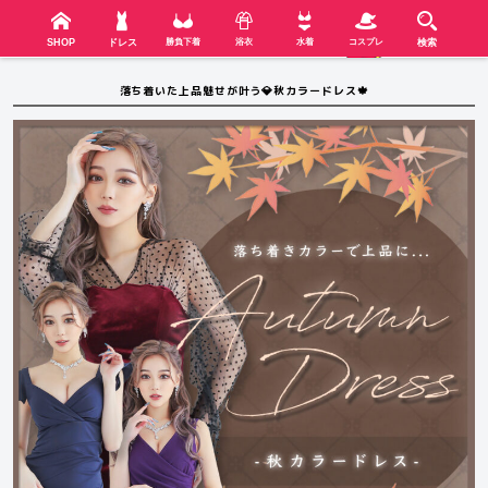
検索
SHOP
menu
SHOP
ドレス
勝負下着
浴衣
水着
コスプレ
検索
落ち着いた上品魅せが叶う💎秋カラードレス🍁