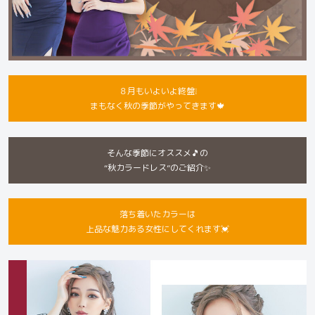
８月もいよいよ終盤❕
まもなく秋の季節がやってきます🍁
そんな季節にオススメ🎵の
“秋カラードレス”のご紹介✨
落ち着いたカラーは
上品な魅力ある女性にしてくれます💓