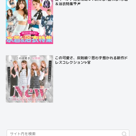
＆浴衣特集🌴🎆
この可愛さ、反則級♡思わず惹かれる新作ド
レスコレクション✨👗