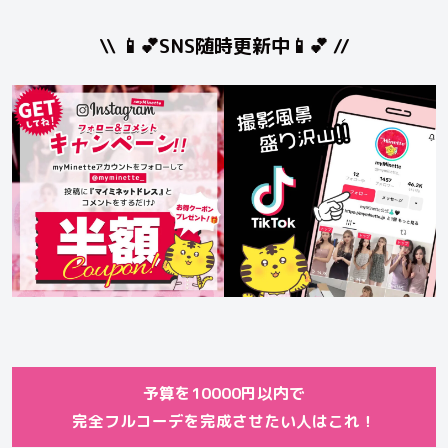
\\ 📱💕SNS随時更新中📱💕 //
予算を10000円以内で
完全フルコーデを完成させたい人はこれ！