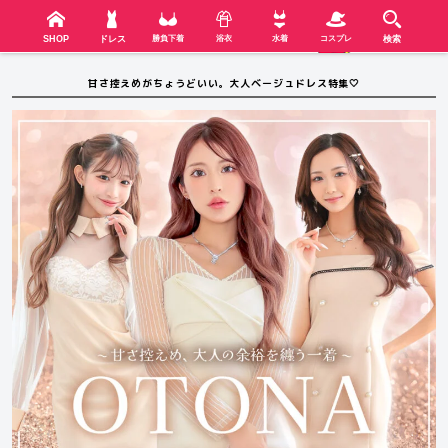
検索
SHOP
menu
SHOP
ドレス
勝負下着
浴衣
水着
コスプレ
検索
甘さ控えめがちょうどいい。大人ベージュドレス特集🤍