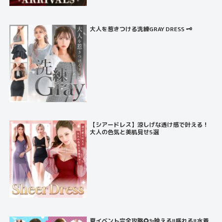
大人を惹きつける洗練GRAY DRESS 🗝️
【シアードレス】涼しげな透け感で叶える！
大人の色気と美肌見せ5選
夏イベント完全攻略🌻✨映える!!盛れる!!水着