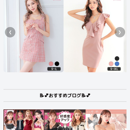
❮
❯
📝💕おすすめブログ📝💕