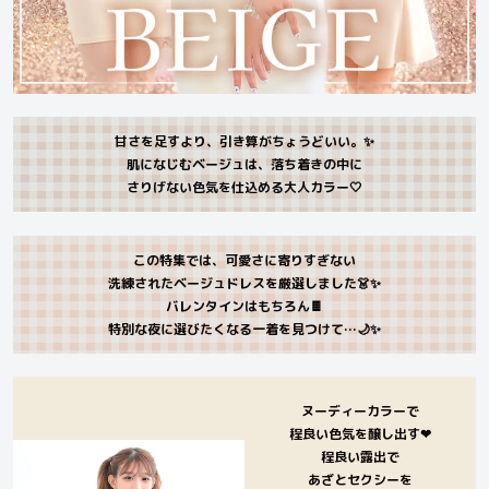
甘さを足すより、引き算がちょうどいい。✨
肌になじむベージュは、落ち着きの中に
さりげない色気を仕込める大人カラー🤍
この特集では、可愛さに寄りすぎない
洗練されたベージュドレスを厳選しました👗✨
バレンタインはもちろん🍫
特別な夜に選びたくなる一着を見つけて…🌙✨
ヌーディーカラーで
程良い色気を醸し出す❤︎
程良い露出で
あざとセクシーを