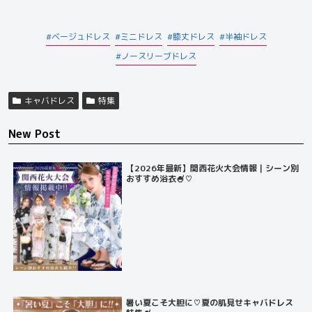
ベージュドレス
ミニドレス
膝丈ドレス
半袖ドレス
ノースリーブドレス
キャバドレス
特集
New Post
【2026年最新】関西花火大会情報｜シーン別
おすすめ浴衣🍧♡
暑い夏こそ大胆に♡夏の肌見せキャバドレス