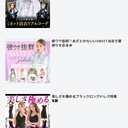
彼ウケ抜群♡あざとかわいいSWEET浴衣で夏
祭りを彩る🍧
美しさを極めるブラックロングドレス特集
🐈‍⬛