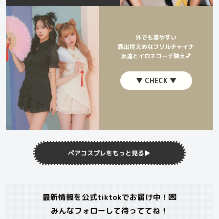
外でも着やすい
露出控えめなフリルチャイナ
友達とイロチコーデ映え💕
▼ CHECK ▼
ペアコスプレをもっと見る▶︎
最新情報を公式tiktokでお届け中！💌
みんなフォロ
ー
して待っててね！