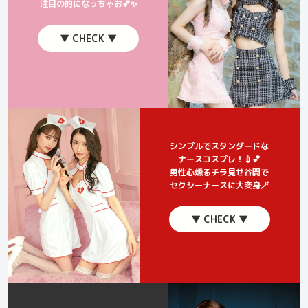
注目の的になっちゃお💕✨
▼ CHECK ▼
シンプルでスタンダードな
ナースコスプレ！💉💕
男性心燻るチラ見せ谷間で
セクシーナースに大変身🪄
▼ CHECK ▼