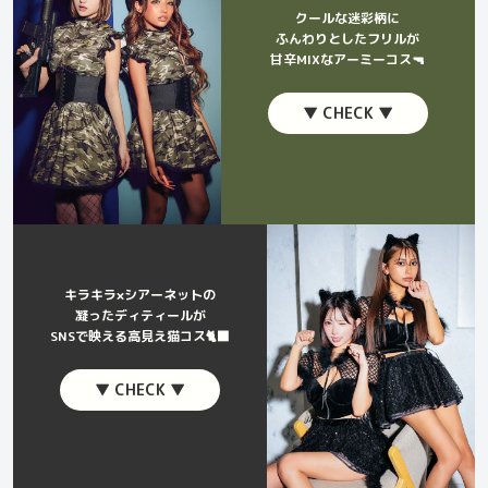
クールな迷彩柄に
ふんわりとしたフリルが
甘辛MIXなアーミーコス🔫
▼ CHECK ▼
キラキラ×シアーネットの
凝ったディティールが
SNSで映える高見え猫コス🐈‍⬛
▼ CHECK ▼