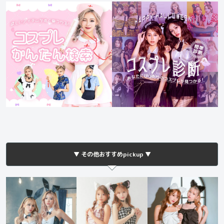
▼ その他おすすめpickup ▼