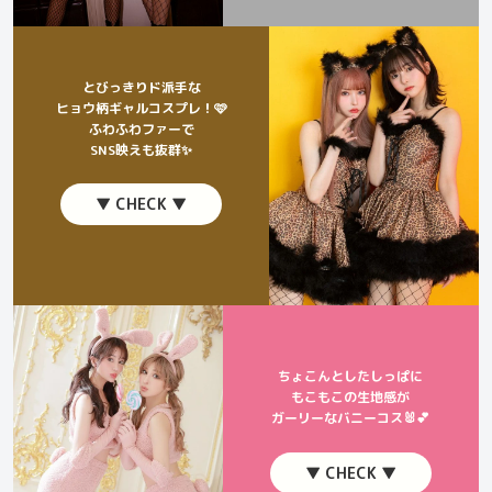
とびっきりド派手な
ヒョウ柄ギャルコスプレ！🩷
ふわふわファーで
SNS映えも抜群✨
▼ CHECK ▼
ちょこんとしたしっぱに
もこもこの生地感が
ガーリーなバニーコス🐰💕
▼ CHECK ▼