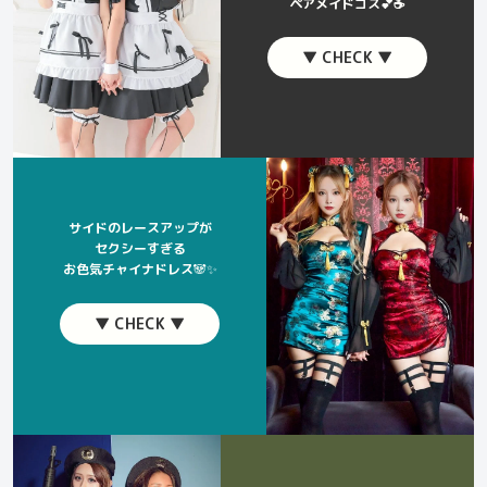
ペアメイドコス💕☕️
▼ CHECK ▼
サイドのレースアップが
セクシーすぎる
お色気チャイナドレス
🐼✨
▼ CHECK ▼