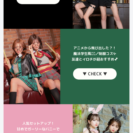
アニメから飛び出した？！
魔法学生風🧙‍♀️🪄制服コス✨
友達とイロチが超おすすめ💕
▼ CHECK ▼
人気セットアップ！
甘めでガーリーなバニーで