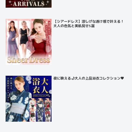
【シアードレス】涼しげな透け感で叶える！
大人の色気と美肌見せ5選
夜に映える🌙大人の上品浴衣コレクション🖤