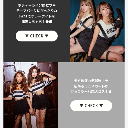
ボディーライン際立つ💋
テーマパークにぴったりな
SWATでホラーナイトを
満喫しちゃお！🎃👻
▼ CHECK ▼
全方位盛れ感最強！★
広がるミニスカートが
甘セクシーな囚人コス！🩸
▼ CHECK ▼