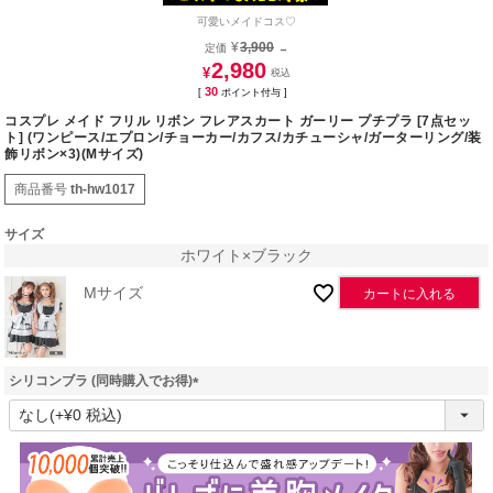
可愛いメイドコス♡
¥
3,900
定価
→
2,980
¥
30
[
ポイント付与 ]
コスプレ メイド フリル リボン フレアスカート ガーリー プチプラ [7点セッ
ト] (ワンピース/エプロン/チョーカー/カフス/カチューシャ/ガーターリング/装
飾リボン×3)(Mサイズ)
商品番号
th-hw1017
サイズ
ホワイト×ブラック
Mサイズ
カートに入れる
シリコンブラ (同時購入でお得)
(
必
須
)