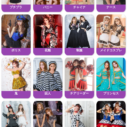
プチプラ
バニー
チャイナ
ナース
ポリス
花魁
制服
メイドコスプレ
鬼
囚人
チアリーダー
プリンセス