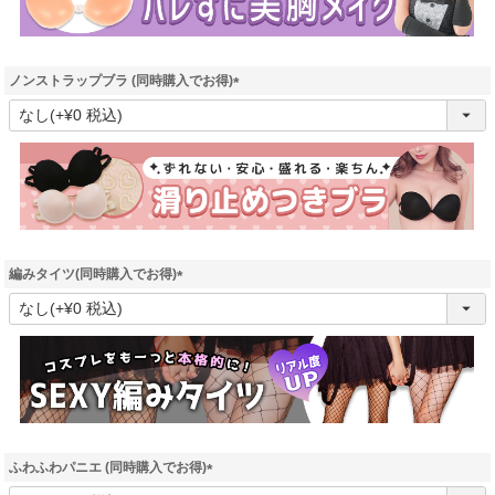
ノンストラップブラ (同時購入でお得)
(
必
須
)
編みタイツ(同時購入でお得)
(
必
須
)
ふわふわパニエ (同時購入でお得)
(