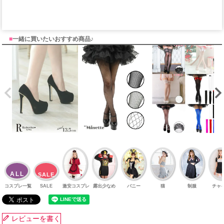
■
一緒に買いたいおすすめ商品♪
ALL
SALE
コスプレ一覧
SALE
激安コスプレ
露出少なめ
バニー
猫
制服
チャ
レビューを書く