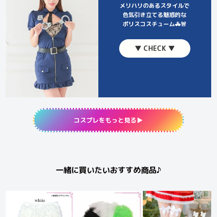
メリハリのあるスタイルで
色気引き立てる魅惑的な
ポリスコスチューム🚓🚨
▼ CHECK ▼
コスプレをもっと見る▶︎
一緒に買いたいおすすめ商品♪