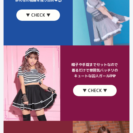
みんなの視線を独り占め💖🐺
▼ CHECK ▼
帽子や手錠までセットなので
着るだけで雰囲気バッチリの
キュートな囚人ガール⛓️🩷
▼ CHECK ▼