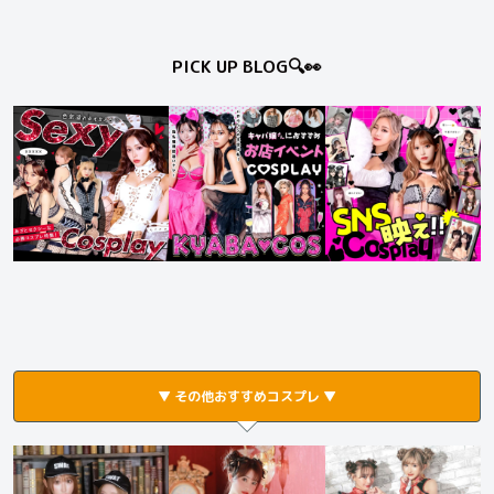
PICK UP BLOG🔍👀
▼ その他おすすめコスプレ ▼