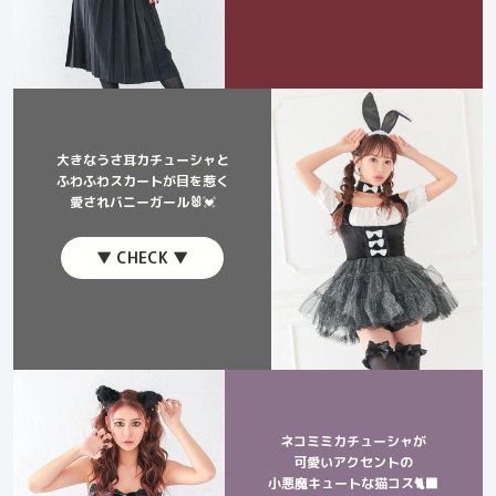
大きなうさ耳カチューシャと
ふわふわスカートが目を惹く
愛されバニーガール🐰
💓
▼ CHECK ▼
ネコミミカチューシャが
可愛いアクセントの
小悪魔キュートな猫コス🐈‍⬛