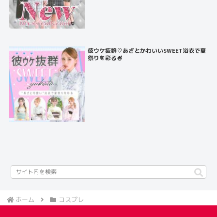
彼ウケ抜群♡あざとかわいいSWEET浴衣で夏
祭りを彩る🍧
ホーム
コスプレ