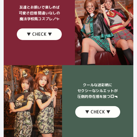
友達とお揃いで楽しめば
可愛さ倍増 間違いなしの
魔法学校風コスプレ🪄✨
▼ CHECK ▼
クールな迷彩柄に
セクシーなシルエットが
圧倒的存在感を放つ💥🔫
▼ CHECK ▼