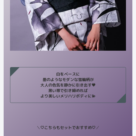
白をベースに
墨のようなモダンな雪輪柄が
大人の色気を静かに引き出す🖤
黒い帯で引き締めれば
より美しいメリハリボディに💫
＼
🤍こちらもセットでおすすめ🤍
／