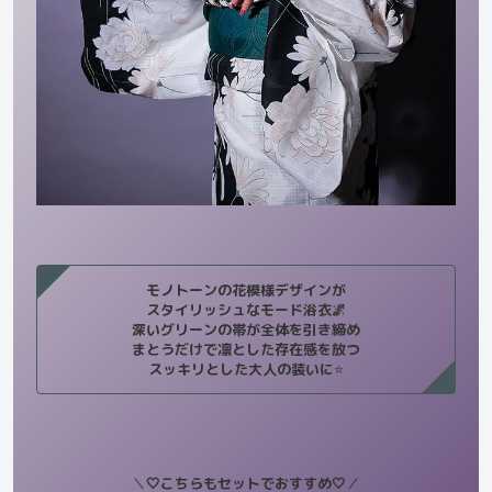
モノトーンの花模様デザインが
スタイリッシュなモード浴衣🌌
深いグリーンの帯が全体を引き締め
まとうだけで凛とした存在感を放つ
スッキリとした大人の装いに
⭐️
＼
🤍こちらもセットでおすすめ🤍
／