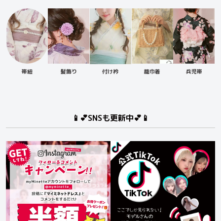
帯紐
髪飾り
付け衿
籠巾着
兵児帯
📱💕SNSも更新中💕📱