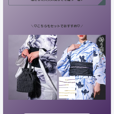
＼
🤍こちらもセットでおすすめ🤍
／