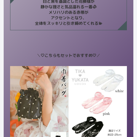
白と黒を基調とした花模様が
静かな強さと気品溢れる一着🥀
メリハリのある赤帯が
アクセントとなり、
全体をスッキリと引き締めてくれる💫
＼
🤍こちらもセットでおすすめ🤍
／