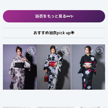
浴衣
を
もっと見る👀✨
おすすめ浴衣pick up🌟