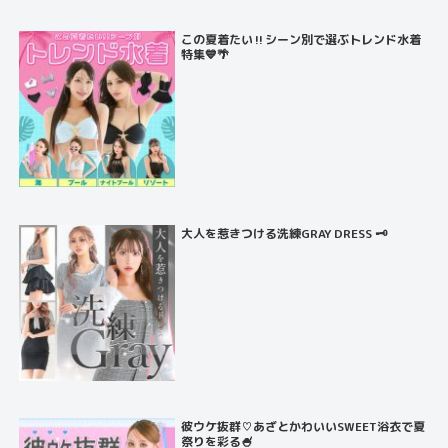
この夏着たい‼️シーン別で選ぶトレンド水着
特集💙🌴
大人を惹きつける洗練GRAY DRESS 🗝️
彼ウケ抜群♡あざとかわいいSWEET浴衣で夏
祭りを彩る🍧