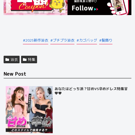
2025新作浴衣
プチプラ浴衣
カゴバッグ
髪飾り
浴衣
特集
New Post
あなたはどっち派？甘めVS辛めドレス特集👗
💖🖤