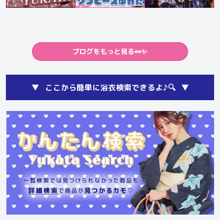
ブログをもっと見る👀✨
▼
ここから簡単に浴衣検索できるよ♪🔍
▼