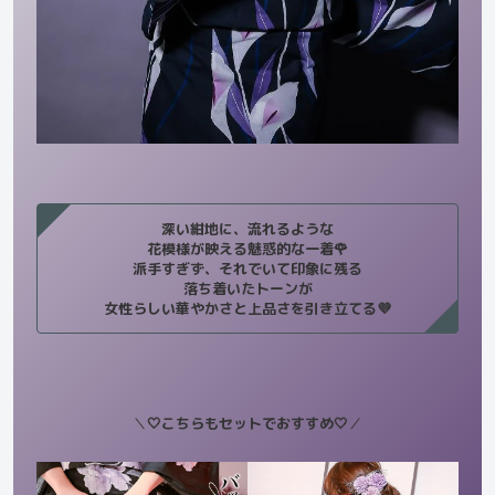
深い紺地に、流れるような
花模様が映える魅惑的な一着🌹
派手すぎず、それでいて印象に残る
落ち着いたトーンが
女性らしい華やかさと上品さを引き立てる💜
＼
🤍こちらもセットでおすすめ🤍
／