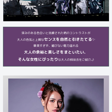
深みのある色合いと洗練された柄のコントラストが
センスを自然と引きたてる
✨
大人の色気と上質な
華美すぎず、媚びない魅力溢れる
大人の余裕と美しさをまといたい、
そんな女性にぴったり
な大人の粋浴衣をご紹介🌙