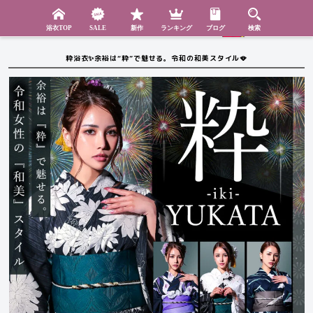
検索
SHOP
menu
浴衣TOP
SALE
新作
ランキング
ブログ
検索
粋浴衣✨余裕は“粋”で魅せる。令和の和美スタイル🪭