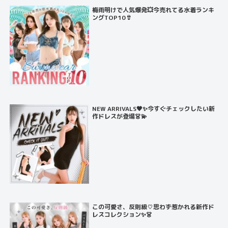
梅雨明けで人気爆発💥今売れてる水着ランキ
ングTOP10👙
NEW ARRIVALS🖤✨今すぐチェックしたい新
作ドレスが登場👗💫
この可愛さ、反則級♡思わず惹かれる新作ド
レスコレクション✨👗