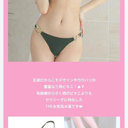
王道だからこそデザインやカラバリが
豊富な三角ビキニ！▲👙
布面積が小さく他のビキニよりも
セクシーさに特化した
THEお色気水着です❤️