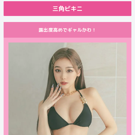
三角ビキニ
露出度高めでギャルかわ！