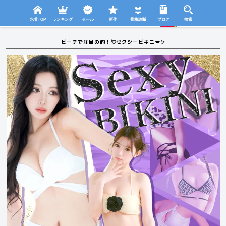
検索
SHOP
menu
水着TOP
ランキング
セール
新作
骨格診断
ブログ
検索
ビーチで注目の的！💘セクシービキニ💋✨