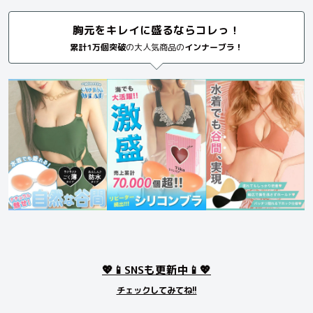
胸元をキレイに盛るならコレっ！
累計1万個突破
の大人気商品の
インナーブラ！
💖📱SNSも更新中📱💖
チェックしてみてね!!