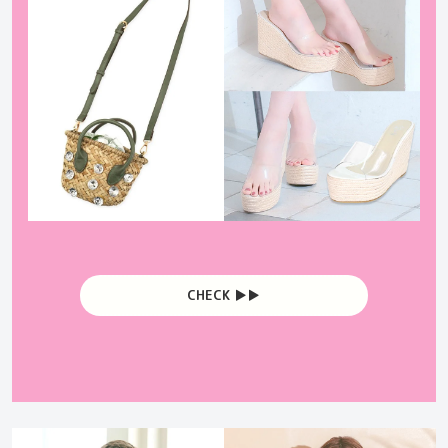
CHECK ▶︎▶︎