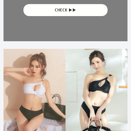
CHECK ▶︎▶︎