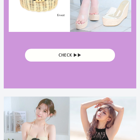
CHECK ▶︎▶︎