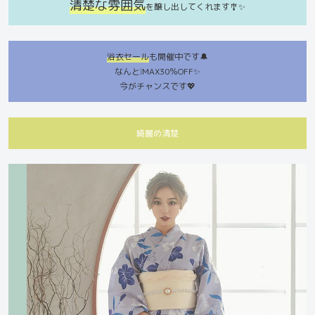
清楚な雰囲気
を醸し出してくれます🎐✨
浴衣セール
も開催中です🔔
なんと❕MAX30％OFF✨
今がチャンスです💖
綺麗め清楚