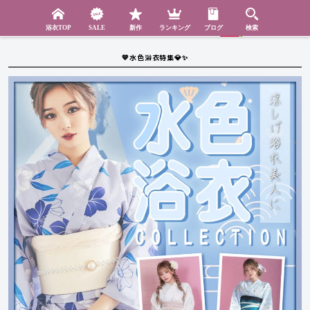
検索
SHOP
menu
浴衣TOP
SALE
新作
ランキング
ブログ
検索
💙水色浴衣特集💎✨