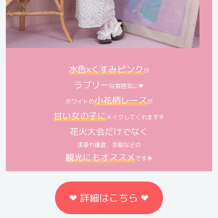
水色×くすみピンク
が
ラブリー
な雰囲気に💗
小花柄レース
ホワイトの
が
甘い女の子に
メイクしてくれます🍭
花火大会だけでなく
浅草や鎌倉、京都などの
観光にもオススメ
です🌟
❤︎ 詳細はこちら ❤︎