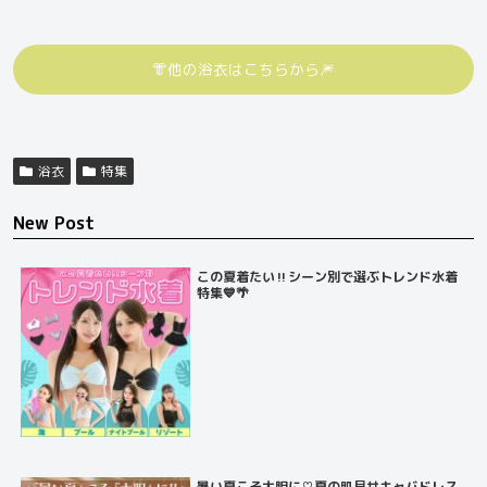
👘他の浴衣はこちらから🎆
浴衣
特集
New Post
この夏着たい‼️シーン別で選ぶトレンド水着
特集💙🌴
暑い夏こそ大胆に♡夏の肌見せキャバドレス