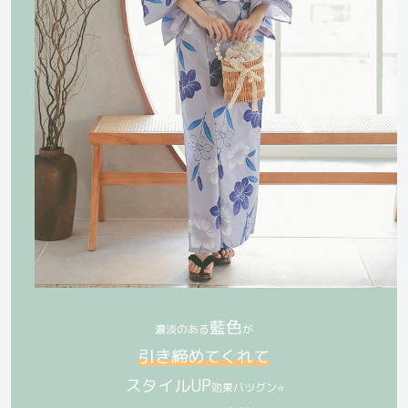
藍色
濃淡のある
が
引き締めてくれて
スタイルUP
効果バツグン⭐