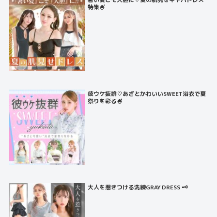
特集🍧
彼ウケ抜群♡あざとかわいいSWEET浴衣で夏
祭りを彩る🍧
大人を惹きつける洗練GRAY DRESS 🗝️