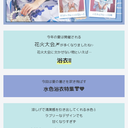
今年の夏は開催される
花火大会🎆
が多くなりましたね✨
花火大会に欠かせない物といえば…
浴衣❕❕
今回は夏の暑さを吹き飛ばす
水色浴衣特集👘💙
涼しげで清潔感を引き出してくれる水色💧
ラブリーなデザインでも
甘くなりすぎず