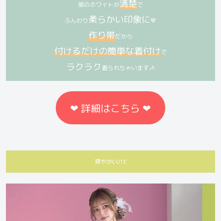
清楚
帯のホワイトが
で
柔らかい印象に
ふんわり
💙
作り帯
だから
付けるだけの簡単な着付け
で
ラクラク
着られちゃいます🎶
❤︎ 詳細はこちら ❤︎
爽やかCUTE