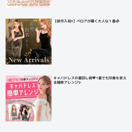
【新作入荷!!】ベロアが輝く大人な１着🥀
キャバドレスの着回し術💖1着でも印象を変え
る簡単アレンジ✨