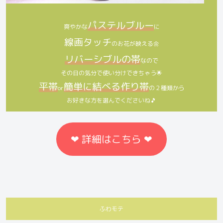
パステルブルー
爽やかな
に
線画タッチ
のお花が映える🌼
リバーシブルの帯
なので
その日の気分で使い分けできちゃう🌟
平帯
簡単に結べる作り帯
or
の２種類から
お好きな方を選んでくださいね🎵
❤︎ 詳細はこちら ❤︎
ふわモテ