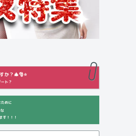
？🎄🎅⭐️
デート？
むために
な
ます！！！