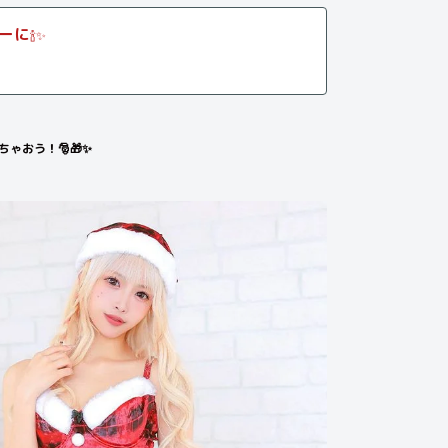
ーに
🍾✨
ゃおう！🎅🎁✨