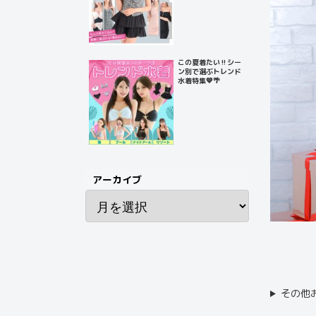
この夏着たい‼️シー
ン別で選ぶトレンド
水着特集💙🌴
アーカイブ
その他お