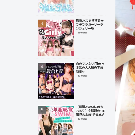
現役JKにおすすめ❤️
プチプラガーリーラ
ンジェリー😼
39 views
恋のマンネリ打破!!👊
本気の大人勝負下着
特集✨
33 views
【洋服みたいに着ら
れる♡】今話題の“洋
服見え水着”特集🐬💕
33 views