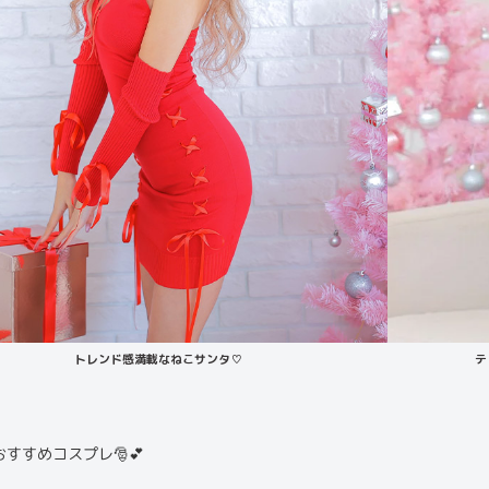
トレンド感満載なねこサンタ♡
テ
すすめコスプレ🎅💕