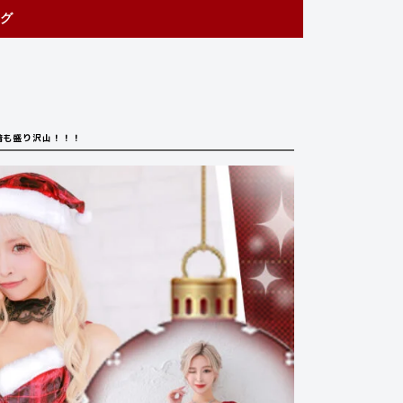
グ
下着も盛り沢山！！！