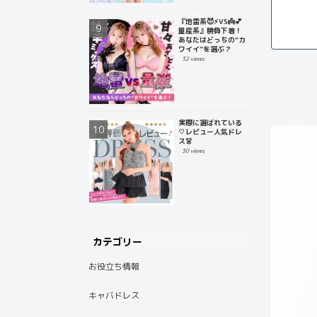
『地雷系😈⚡️VS👼💕
量産系』勝負下着！
あなたはどっちの“カ
ワイイ”を選ぶ？
32 views
実際に選ばれている
♡レビュー人気ドレ
ス👗
30 views
カテゴリー
お役立ち情報
キャバドレス