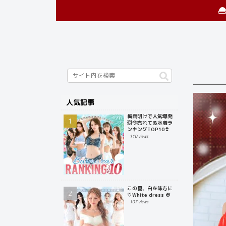
人気記事
梅雨明けで人気爆発
💥今売れてる水着ラ
ンキングTOP10👙
110 views
この夏、白を味方に
♡White dress 🍨
107 views