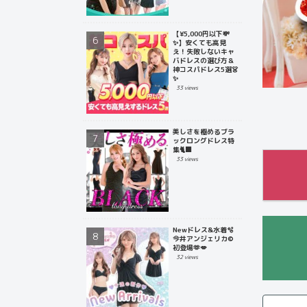
【¥5,000円以下💸
✨】安くても高見
え！失敗しないキャ
バドレスの選び方＆
神コスパドレス5選👗
✨
33 views
美しさを極めるブラ
ックロングドレス特
集🐈‍⬛
33 views
Newドレス&水着🫧
今井アンジェリカ©
初登場🫶💋
32 views