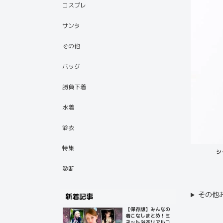
コスプレ
サンタ
その他
バッグ
勝負下着
水着
浴衣
特集
シ
診断
その他
新着記事
【保存版】みんなの
着こなしまとめ！ミ
ネット浴衣リアルコ