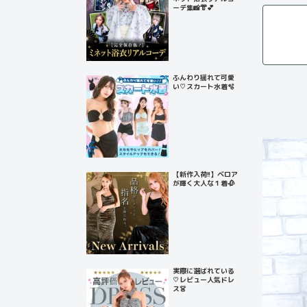
ーデ集📸👘💕
ふんわり揺れて可愛
い♡スカート水着🫧
【新作入荷!!】ベロア
が輝く大人な１着🥀
実際に選ばれている
♡レビュー人気ドレ
ス👗