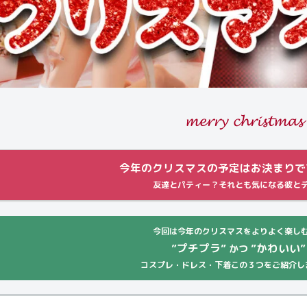
𝓶𝓮𝓻𝓻𝔂 𝓬𝓱𝓻𝓲𝓼𝓽𝓶𝓪𝓼
今年のクリスマスの予定はお決まりですか
友達とパティー？それとも気になる彼と
今回は今年のクリスマスをよりよく楽し
”プチプラ”
”かわいい”
かつ
コスプレ・ドレス・下着この３つをご紹介し