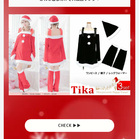
CHECK ▶︎▶︎