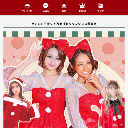
検索
SHOP
menu
サンタTOP
SALE
新作
TOP50
ブログ
寒くても可愛く！万能袖ありサンタコス🎅🎄🌟