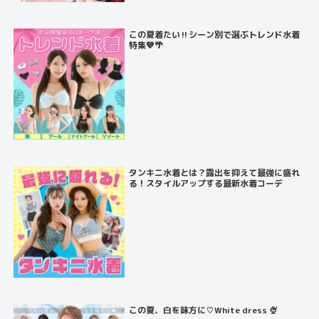
この夏着たい‼️シーン別で選ぶトレンド水着
特集💙🌴
タンキニ水着とは？露出を抑えて最強に盛れ
る！スタイルアップする最新水着コーデ
この夏、白を味方に♡White dress 🍨