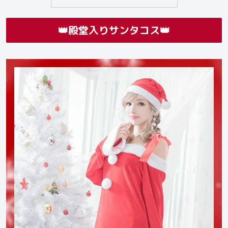
👑殿堂入りサンタコス👑