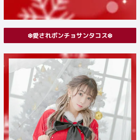
❄️愛されポンチョサンタコス❄️