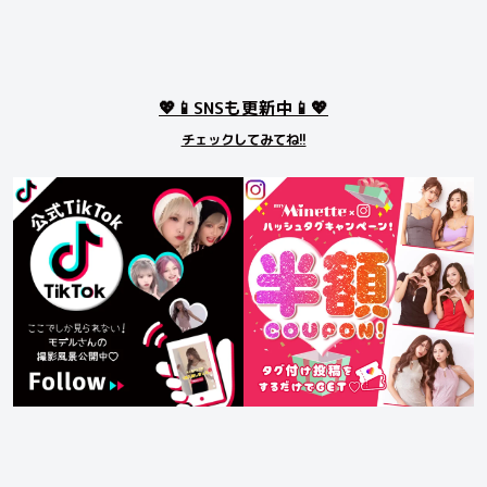
💖📱SNSも更新中📱💖
チェックしてみてね!!