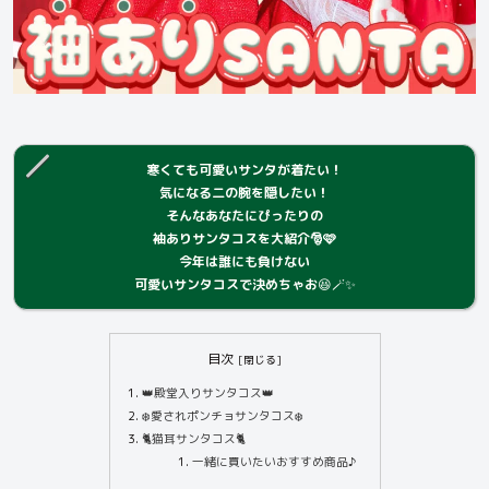
寒くても可愛いサンタが着たい！
気になる二の腕を隠したい！
そんなあなたにぴったりの
袖ありサンタコスを大紹介🎅🩷
今年は誰にも負けない
可愛いサンタコスで決めちゃお
😆🪄✨
目次
👑殿堂入りサンタコス👑
❄️愛されポンチョサンタコス❄️
🐈猫耳サンタコス🐈
一緒に買いたいおすすめ商品♪