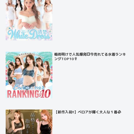
梅雨明けで人気爆発💥今売れてる水着ランキ
ングTOP10👙
【新作入荷!!】ベロアが輝く大人な１着🥀