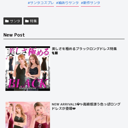
サンタコスプレ
袖ありサンタ
新作サンタ
サンタ
特集
New Post
美しさを極めるブラックロングドレス特集
🐈‍⬛
NEW ARRIVALS💎✨高級感漂う色っぽロング
ドレスが登場❤️