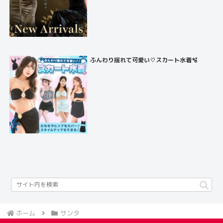
ふんわり揺れて可愛い♡スカート水着🫧
ホーム
サンタ